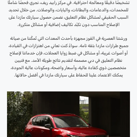
تشخيصًا دقيقًا ومعالجة احترافية. في مركز رابيد ريف، نجري فحصًا شاملًا
للمخمدات، والدعامات، والبطانات، واليايات، والوصلات. من خلال تحديد
السبب الحقيقي لمشاكل نظام التعليق، نضمن حصول سيارتك مازدا على
الإصلاح المناسب دون تكبّد تكاليف إضافية أو مشاكل متكررة.
ورشتنا العصرية في القوز مجهزة بأحدث المعدات التي تُمكّننا من صيانة
جميع طرازات مازدا بثقة تامة. سواءً كنت تعاني من اهتزازات في القيادة،
أو أصوات غريبة، أو مشاكل في ضبط زوايا العجلات، فإن خدماتنا لإصلاح
نظام التعليق في دبي مصممة لتقديم نتائج طويلة الأمد. مع فنيين
متخصصين ذوي كفاءة عالية، وأسعار واضحة، ومكونات عالية الجودة،
يمكنك الاعتماد علينا للحفاظ على سيارتك مازدا في أفضل حالاتها.