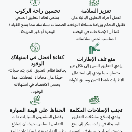
تعزيز السلامة
تحسين راحة الركوب
تعمل أجزاء التعليق البالية على
يمتص نظام التعليق الصحي
تقليل التحكم وزيادة مسافة التوقف،
الصدمات بسلاسة، مما يمنع القيادة
كما أن الإصلاحات في الوقت
الوعرة أو غير المريحة.
المناسب تحمي سلامتك.
كفاءة أفضل في استهلاك
منع تلف الإطارات
الوقود
يؤدي التعليق السيئ إلى تآكل غير
يحافظ نظام التعليق الذي يتم صيانته
متساوٍ، مما يؤدي إلى استبدال
جيدًا على محاذاة العجلات، مما
الإطارات باهظ الثمن وسابق لأوانه.
يحسن الاقتصاد في استهلاك
الوقود.
تجنب الإصلاحات المكلفة
الحفاظ على قيمة السيارة
يؤدي إصلاح مشكلات التعليق
يفضل المشترون السيارات ذات
البسيطة في وقت مبكر إلى منع
التعامل السلس، حيث أن إصلاح
حدوث أضرار جسيمة في التوجيه
نظام التعليق يعزز قيمة إعادة البيع.