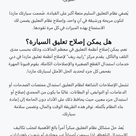
يُضفي نظام التعليق السليم متعةً أكبر على القيادة. صُممت سيارتك مازدا
لتكون مريحة ورشيقة في آنٍ واحد، وإصلاح نظام التعليق يضمن لك
الاستمتاع بهذه الميزات في كل مرة تقودها.
هل يمكن إصلاح تعليق السيارة؟
نعم، يمكن إصلاح أنظمة التعليق في معظم الحالات، وذلك بحسب مدى
التلف والتآكل. يقدم مركز “رابيد ريف” لإصلاح أنظمة تعليق مازدا في دبي
خدمات استبدال القطع الصغيرة والإصلاحات الكاملة. يقوم فنيونا المهرة
بفحص كل جزء لتحديد الحل الأمثل لسيارتك مازدا.
تشمل الإصلاحات الشائعة لنظام التعليق استبدال ممتصات الصدمات، أو
الدعامات، أو النوابض، أو البطانات. غالبًا ما يكون من المجدي إصلاح أو
استبدال جزء معين، حيث يحافظ ذلك على الأداء دون الحاجة إلى إعادة
بناء النظام بأكمله. توفر هذه الطريقة الوقت والمال، وتضمن سلامة
سيارتك.
يُعدّ حلّ مشاكل نظام التعليق مبكراً أمراً بالغ الأهمية لتجنّب تكاليف
الاستبدال الباهظة. إذا سمعت أصواتاً غير معتادة، أو شعرت باهتزازات،