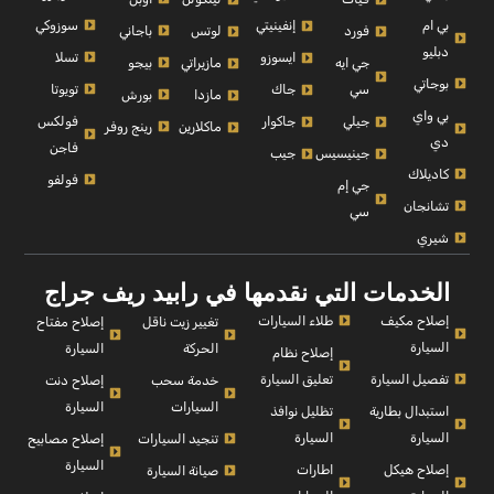
بي ام
سوزوكي
إنفينيتي
باجاني
فورد
لوتس
دبليو
تسلا
ايسوزو
بيجو
جي ايه
مازيراتي
بوجاتي
تويوتا
سي
جاك
بورش
مازدا
بي واي
فولكس
جيلي
جاكوار
رينج روفر
ماكلارين
دي
فاجن
جينيسيس
جيب
كاديلاك
فولفو
جي إم
تشانجان
سي
شيري
الخدمات التي نقدمها في رابيد ريف جراج
إصلاح مكيف
طلاء السيارات
إصلاح مفتاح
تغيير زيت ناقل
السيارة
السيارة
الحركة
إصلاح نظام
تفصيل السيارة
تعليق السيارة
إصلاح دنت
خدمة سحب
السيارة
السيارات
استبدال بطارية
تظليل نوافذ
السيارة
السيارة
إصلاح مصابيح
تنجيد السيارات
السيارة
إصلاح هيكل
اطارات
صيانة السيارة