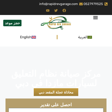
info@rapidrevgarage.com
0527979525
حجز موعد
العربية
English
مركز صيانة نظام التعليق
لسيارات مازدا في دبي
محاذاة عجلة المقعد دبي
احصل على تقدير