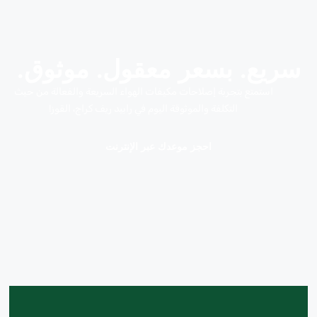
سريع. بسعر معقول. موثوق.
استمتع بتجربة إصلاحات مكيفات الهواء السريعة والفعالة من حيث
التكلفة والموثوقة اليوم في رابيد ريف كراج، القوز!
احجز موعدك عبر الإنترنت