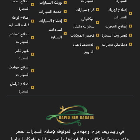
السيارة
السيارات
إصلاح مصد
ورشة السيارات
السيارة
إصلاح كهرباء
كراج سيارات
خدمة السيارات
السيارات
إصلاح لوحة
ميكانيكي
إصلاح السيارات
قيادة السيارة
إصلاح المحرك
سيارات متنقل
استعادة
إصلاح تصادم
تغيير زيت السيارة
فحص المركبات
السيارة
السيارات
ميكانيكي سيارات
المساعدة على
تغيير فلتر
الطريق
السيارة
إصلاح حوادث
السيارات
إصلاح فرامل
السيارة
في رابيد ريف جراج، وجهة دبي الموثوقة لإصلاح السيارات، نفخر
بتقديم خدمة صادقة واحترافية بشغفٍ للتميز. منذ البداية، كان التزامنا