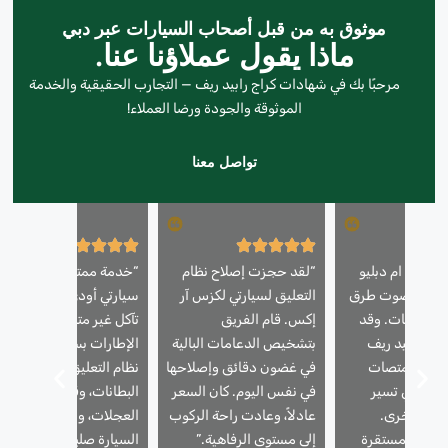
موثوق به من قبل أصحاب السيارات عبر دبي
ماذا يقول عملاؤنا عنا.
مرحبًا بك في شهادات كراج رابيد ريف — التجارب الحقيقية والخدمة
الموثوقة والجودة ورضا العملاء!
تواصل معنا
رتي بي ام دبليو
“لقد حجزت إصلاح نظام
“خدمة ممتازة! كانت
لخامسة صوت طرق
التعليق لسيارتي لكزس آر
سيارتي أودي A6 تعاني 
 المطبات. وقد
إكس. قام الفريق
تآكل غير متساوٍ في
راج رابيد ريف
بتشخيص الدعامات البالية
الإطارات بسبب مشاكل ف
تحكم وممتصات
في غضون دقائق وإصلاحها
نظام التعليق. لقد استبدلو
 – وهي تسير
في نفس اليوم. كان السعر
البطانات، وقاموا بمحاذاة
 مرة أخرى.
عادلاً، وعادت راحة الركوب
العجلات، والآن تبدو
ادئة ومستقرة
إلى مستوى الرفاهية.”
السيارة صلبة. يوصى بشدة