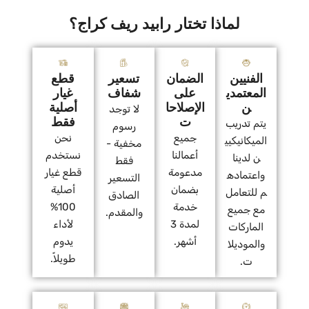
لماذا تختار رابيد ريف كراج؟
الفنيين
الضمان
تسعير
قطع
المعتمدي
على
شفاف
غيار
ن
الإصلاحا
أصلية
لا توجد
ت
فقط
يتم تدريب
رسوم
جميع
نحن
الميكانيكيي
مخفية -
أعمالنا
نستخدم
ن لدينا
فقط
مدعومة
قطع غيار
واعتماده
التسعير
بضمان
أصلية
م للتعامل
الصادق
خدمة
100%
مع جميع
والمقدم.
لمدة 3
لأداء
الماركات
أشهر.
يدوم
والموديلا
طويلاً.
ت.