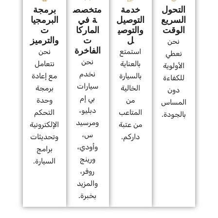
التحول
خدمة
متخصص
برمجة
السريع
التوصيل
ة في
البرمجيا
الوقت
والتوصي
الماركا
ت
ل
ت
والترميز
نحن
الفاخرة
استمتع
نحن
نعطي
نحن
بالعناية
نتعامل
الأولوية
نخدم
بالسيارة
مع إعادة
للكفاءة
سيارات
الخالية
برمجة
دون
بي إم
من
وحدة
المساس
دبليو،
المتاعب
التحكم
بالجودة.
ومرسيد
من عتبة
الإلكترونية
س،
داركم.
وتحديثات
وأودي،
برامج
ورينج
السيارة.
روفر،
والمزيد
بخبرة.