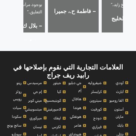
 الشيخ زايد.”
بوجود مرآب لإصلاح نظام
– فاطمة ح.، جميرا
التعليق.”
ر.، الخليج
– بلال ك.، دبي هيلز
ي
العلامات التجارية التي نقوم بإصلاحها في
رابيد ريف جراج
أودي
مرسيدس
رينو
شيفروليه
جي دبليو
جيتور
إم
أبارث
إم جي
رولز
كرايسلر
كيا
رويس
هافال
الفا روميو
ميني كوبر
سيتروين
كوينيجسيج
سيات
هوندا
أستون
ميتسوبيشي
كورفيت
لامبورغيني
مارتن
سكودا
هونغكي
ميركوري
دودج
ليفك
بايك
سانج يونج
هامر
نيسان
فيراري
لكزس
بنتلي
سوبارو
هيونداي
أوبل
فيات
لينكولن