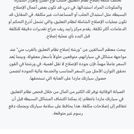
تختلف تكلفة إصلاح نظام التعليق حسب نوع الضرر، وطراز السيارة،
والمكونات المراد استبدالها. في دبي، قد تكون بعض أعمال الإصلاح
البسيطة، مثل استبدال الجلب أو المساعدات، غير مكلفة. في المقابل، قد
تكون عمليات الإصلاح الشاملة لنظام التعليق، والتي تشمل أذرع التحكم أو
الدعامات، أكثر تكلفة. يقدم مركز رابيد ريف جراج تقديرات دقيقة للتكلفة
قبل البدء بأي عملية إصلاح.
يبحث معظم السائقين عن “ورشة إصلاح نظام التعليق بالقرب مني” عند
مواجهة مشاكل في سياراتهم، متوقعين حلولاً بأسعار معقولة. وبينما يُعد
السعر عاملاً مهماً، فإن جودة الإصلاح لا تقل أهمية. في ورشتنا في القوز،
نحقق التوازن الأمثل بين السعر المناسب والخدمة عالية الجودة لنضمن
حصول سيارتك مازدا على العناية التي تستحقها.
الصيانة الوقائية توفر لك الكثير من المال من خلال فحص نظام التعليق
في سيارتك مازدا بانتظام؛ إذ يمكننا اكتشاف المشاكل البسيطة قبل أن
تتفاقم إلى إصلاحات مكلفة. هذا يحافظ على سلامة سيارتك ويجنبك دفع
رسوم غير متوقعة.