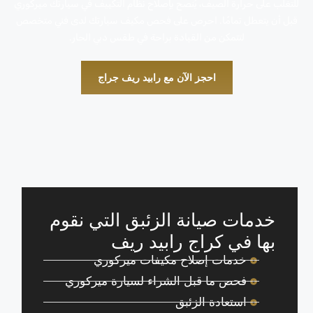
للتغلب على حرارة الصيف، يُنصح بإصلاح نظام التكييف في سيارتك ميركوري
قبل أن يتعطل تمامًا. احرص على فحص مكيف سيارتك لدى فني متخصص
لتتمكن من القيادة براحة في طقس دبي الحار.
احجز الآن مع رابيد ريف جراج
خدمات صيانة الزئبق التي نقوم
بها في كراج رابيد ريف
خدمات إصلاح مكيفات ميركوري
فحص ما قبل الشراء لسيارة ميركوري
استعادة الزئبق