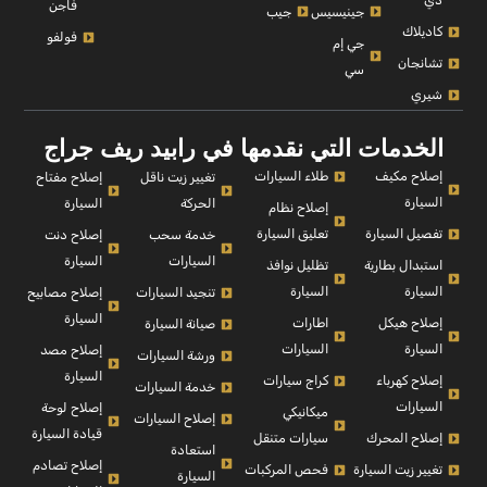
دي
فاجن
جينيسيس
جيب
كاديلاك
فولفو
جي إم
تشانجان
سي
شيري
الخدمات التي نقدمها في رابيد ريف جراج
إصلاح مكيف
طلاء السيارات
إصلاح مفتاح
تغيير زيت ناقل
السيارة
السيارة
الحركة
إصلاح نظام
تفصيل السيارة
تعليق السيارة
إصلاح دنت
خدمة سحب
السيارة
السيارات
استبدال بطارية
تظليل نوافذ
السيارة
السيارة
إصلاح مصابيح
تنجيد السيارات
السيارة
إصلاح هيكل
اطارات
صيانة السيارة
السيارة
السيارات
إصلاح مصد
ورشة السيارات
السيارة
إصلاح كهرباء
كراج سيارات
خدمة السيارات
السيارات
إصلاح لوحة
ميكانيكي
إصلاح السيارات
قيادة السيارة
إصلاح المحرك
سيارات متنقل
استعادة
إصلاح تصادم
تغيير زيت السيارة
فحص المركبات
السيارة