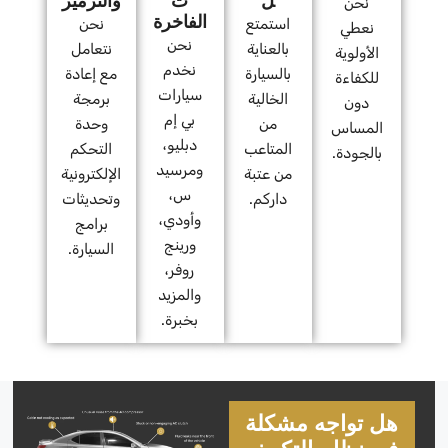
ل
ت
والترميز
نحن
الفاخرة
استمتع
نحن
نعطي
نحن
بالعناية
نتعامل
الأولوية
نخدم
بالسيارة
مع إعادة
للكفاءة
سيارات
الخالية
برمجة
دون
بي إم
من
وحدة
المساس
دبليو،
المتاعب
التحكم
بالجودة.
ومرسيد
من عتبة
الإلكترونية
س،
داركم.
وتحديثات
وأودي،
برامج
ورينج
السيارة.
روفر،
والمزيد
بخبرة.
هل تواجه مشكلة