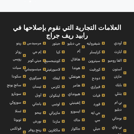
العلامات التجارية التي نقوم بإصلاحها في
رابيد ريف جراج
أودي
مرسيدس
رينو
شيفروليه
جي دبليو
جيتور
إم
أبارث
إم جي
رولز
كرايسلر
كيا
رويس
هافال
الفا روميو
ميني كوبر
سيتروين
كوينيجسيج
سيات
هوندا
أستون
ميتسوبيشي
كورفيت
لامبورغيني
مارتن
سكودا
هونغكي
ميركوري
دودج
ليفك
بايك
سانج يونج
هامر
نيسان
فيراري
لكزس
بنتلي
سوبارو
هيونداي
أوبل
فيات
لينكولن
بي ام
سوزوكي
إنفينيتي
باجاني
فورد
لوتس
دبليو
تسلا
ايسوزو
بيجو
جي ايه
مازيراتي
بوجاتي
تويوتا
سي
جاك
بورش
مازدا
بي واي
فولكس
جيلي
جاكوار
رينج روفر
ماكلارين