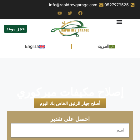
info@rapidrevgarage.com
0527979525
حجز موعد
العربية
English
إصلاح مكيفات ميركوري
أصلح جهاز الزئبق الخاص بك اليوم
احصل على تقدير