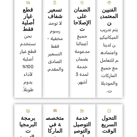
الفنيين
الضمان
تسعير
قطع
المعتمدي
على
شفاف
غيار
ن
الإصلاحا
أصلية
لا توجد
ت
فقط
يتم تدريب
رسوم
جميع
نحن
الميكانيكيي
مخفية -
أعمالنا
نستخدم
ن لدينا
فقط
مدعومة
قطع غيار
واعتماده
التسعير
بضمان
أصلية
م للتعامل
الصادق
خدمة
100%
مع جميع
والمقدم.
لمدة 3
لأداء
الماركات
أشهر.
يدوم
والموديلا
طويلاً.
ت.
التحول
خدمة
متخصص
برمجة
السريع
التوصيل
ة في
البرمجيا
الوقت
والتوصي
الماركا
ت