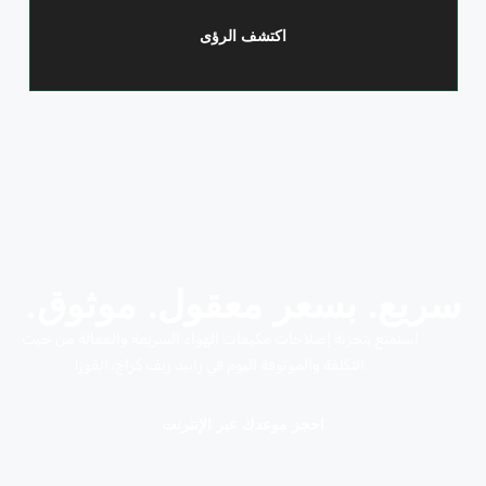
اكتشف الرؤى
سريع. بسعر معقول. موثوق.
استمتع بتجربة إصلاحات مكيفات الهواء السريعة والفعالة من حيث
التكلفة والموثوقة اليوم في رابيد ريف كراج، القوز!
احجز موعدك عبر الإنترنت