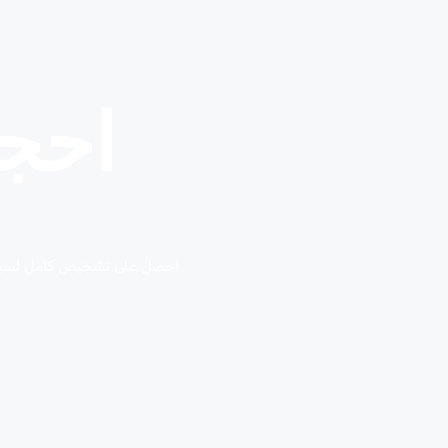
احج
احصل على تشخيص كامل لسيارتك