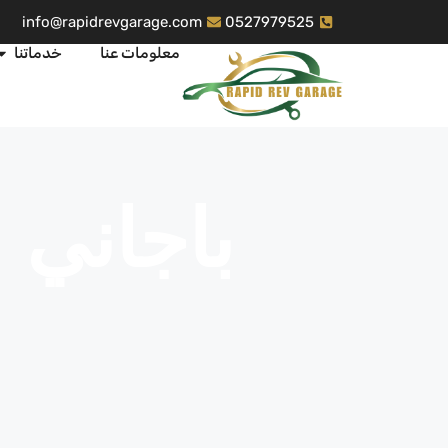
info@rapidrevgarage.com
0527979525
معلومات عنا
خدماتنا
باجاني 