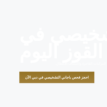
شخيصي في
القوز اليوم
لمركبات الفاخرة واكتشاف الأعطال.
احجز فحص باجاني التشخيصي في دبي الآن