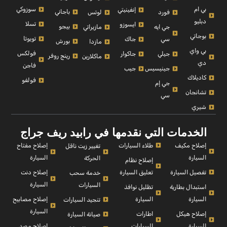
بي ام
سوزوكي
إنفينيتي
باجاني
فورد
لوتس
دبليو
تسلا
ايسوزو
بيجو
جي ايه
مازيراتي
بوجاتي
تويوتا
سي
جاك
بورش
مازدا
بي واي
فولكس
جيلي
جاكوار
رينج روفر
ماكلارين
دي
فاجن
جينيسيس
جيب
كاديلاك
فولفو
جي إم
تشانجان
سي
شيري
الخدمات التي نقدمها في رابيد ريف جراج
إصلاح مكيف
طلاء السيارات
إصلاح مفتاح
تغيير زيت ناقل
السيارة
السيارة
الحركة
إصلاح نظام
تفصيل السيارة
تعليق السيارة
إصلاح دنت
خدمة سحب
السيارة
السيارات
استبدال بطارية
تظليل نوافذ
السيارة
السيارة
إصلاح مصابيح
تنجيد السيارات
السيارة
إصلاح هيكل
اطارات
صيانة السيارة
السيارة
السيارات
إصلاح مصد