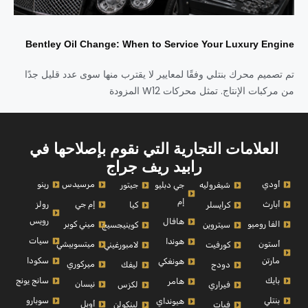
Bentley Oil Change: When to Service Your Luxury Engine
تم تصميم محرك بنتلي وفقًا لمعايير لا يقترب منها سوى عدد قليل جدًا
من مركبات الإنتاج. تمثل محركات W12 المزودة
العلامات التجارية التي نقوم بإصلاحها في
رابيد ريف جراج
أودي
مرسيدس
رينو
شيفروليه
جي دبليو
جيتور
إم
أبارث
إم جي
رولز
كرايسلر
كيا
رويس
هافال
الفا روميو
ميني كوبر
سيتروين
كوينيجسيج
سيات
هوندا
أستون
ميتسوبيشي
كورفيت
لامبورغيني
مارتن
سكودا
هونغكي
ميركوري
دودج
ليفك
بايك
سانج يونج
هامر
نيسان
فيراري
لكزس
بنتلي
سوبارو
هيونداي
أوبل
فيات
لينكولن