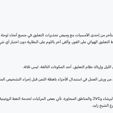
 متأخر من إحدى الأمسيات مع وميض تحذيرات التعليق في جميع أنحاء لوحة ال
 التعليق الهوائي على الفور. وألقى آخر باللوم على البطارية دون اختبار أي
يل وإرباك نظام التعليق. أحد المكونات التالفة. ليس ثلاثة.
ديد من ورش العمل في استبدال الأجزاء باهظة الثمن قبل إجراء التشخيص ال
في كراج رابيد ريف، نتعامل مع خدمة رينج روفر دبي يوميًا تقريبًا من القوز والبرشاء وJVC والمناطق المجاورة. تأتي بعض المركبات لخدم
ع الشيخ زايد.