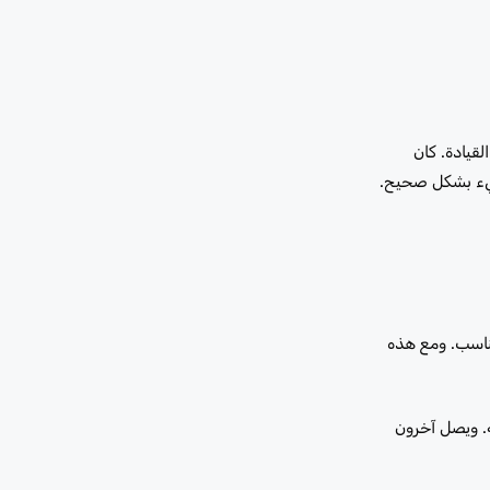
قيادة. كان
 شيء بشكل صحيح.
مناسب. ومع هذه
ة النفط الروتينية. ويصل آخرون