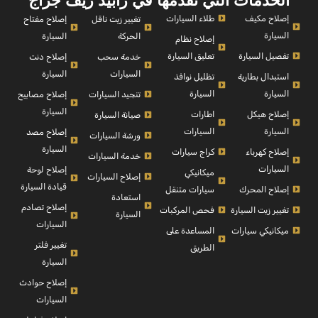
الخدمات التي نقدمها في رابيد ريف جراج
إصلاح مكيف
طلاء السيارات
إصلاح مفتاح
تغيير زيت ناقل
السيارة
السيارة
الحركة
إصلاح نظام
تفصيل السيارة
تعليق السيارة
إصلاح دنت
خدمة سحب
السيارة
السيارات
استبدال بطارية
تظليل نوافذ
السيارة
السيارة
إصلاح مصابيح
تنجيد السيارات
السيارة
إصلاح هيكل
اطارات
صيانة السيارة
السيارة
السيارات
إصلاح مصد
ورشة السيارات
السيارة
إصلاح كهرباء
كراج سيارات
خدمة السيارات
السيارات
إصلاح لوحة
ميكانيكي
إصلاح السيارات
قيادة السيارة
إصلاح المحرك
سيارات متنقل
استعادة
إصلاح تصادم
تغيير زيت السيارة
فحص المركبات
السيارة
السيارات
ميكانيكي سيارات
المساعدة على
تغيير فلتر
الطريق
السيارة
إصلاح حوادث
السيارات