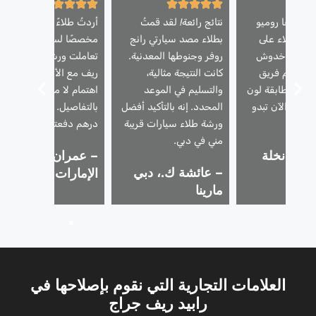
رتي ألفا روميو
نتائج رائعة! لقد قمتُ
أردتُ طلاءً غير لامعًا
هتة الطلاء على
بطلاء مصد سيارتي رانج
مخصصًا لسيارتي البورش.
لمحرك وخدوش
روفر وجنوطها المعدنية.
تعاملت ورشة طلاء رابيد
واب. قام فريق
كانت النتيجة مثالية،
ريف مع الأمر بإتقان –
لاء بمطابقة لون
والتسليم في الموعد
اهتمام لا مثيل له
امًا، والآن تبدو
المحدد. إنه بالتأكيد أفضل
بالتفاصيل. يستحق كل
مًا.
ورشة طلاء سيارات قريبة
درهم دفعته!
مني في دبي.
م.، نخلة
– عمران ر.، تلال
– عائشة ك.، دبي
الإمارات
مارينا
العلامات التجارية التي نقوم بإصلاحها في
رابيد ريف جراج