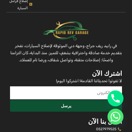
إصلاح فرامل
السيارة
في رابيد ريف جراج، وجهة دبي الموثوقة لإصلاح السيارات، نفخر
بتقديم خدمة صادقة واحترافية بشغفٍ للتميز. منذ البداية، كان التزامنا
واضحًا: إصلاحات متقنة، وتواصل شفاف، ورضا تام للعملاء.
اشترك الآن
لا تفوتوا تحديثاتنا القادمة! اشتركوا اليوم!
يرسل
اتصل بنا الآن
0527979525