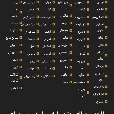
أودي
مرسيدس
رينو
شيفروليه
جي دبليو
جيتور
إم
أبارث
إم جي
رولز
كرايسلر
كيا
رويس
هافال
الفا روميو
ميني كوبر
سيتروين
كوينيجسيج
سيات
هوندا
أستون
ميتسوبيشي
كورفيت
لامبورغيني
مارتن
سكودا
هونغكي
ميركوري
دودج
ليفك
بايك
سانج يونج
هامر
نيسان
فيراري
لكزس
بنتلي
سوبارو
هيونداي
أوبل
فيات
لينكولن
بي ام
سوزوكي
إنفينيتي
باجاني
فورد
لوتس
دبليو
تسلا
ايسوزو
بيجو
جي ايه
مازيراتي
بوجاتي
تويوتا
سي
جاك
بورش
مازدا
بي واي
فولكس
جيلي
جاكوار
رينج روفر
ماكلارين
دي
فاجن
جينيسيس
جيب
كاديلاك
فولفو
جي إم
تشانجان
سي
شيري