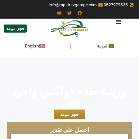
info@rapidrevgarage.com
0527979525
حجز موعد
العربية
English
ورشة طلاء فولكس واجن
دبي
حجز موعد
احصل على تقدير