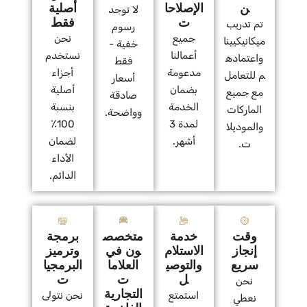
ن
الإصلاحا
أصلية
لا توجد
ت
فقط
تم تدريب
رسوم
جميع
نحن
ميكانيكيينا
خفية -
أعمالنا
نستخدم
واعتماده
فقط
مدعومة
أجزاء
م للتعامل
أسعار
بضمان
أصلية
مع جميع
صادقة
الخدمة
بنسبة
الماركات
وواضحة.
لمدة 3
100٪
والموديلا
أشهر.
لضمان
ت.
الأداء
الدائم.
وقت
خدمة
متخصص
برمجة
إنجاز
الاستلام
ون في
وترميز
سريع
والتوصي
العلاما
البرمجيا
ل
ت
ت
نحن
التجارية
استمتع
نحن نتولى
نعطي