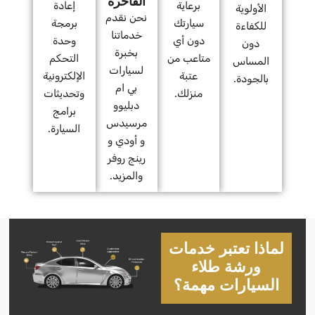
الفاخرة
برعاية
إعادة
الأولوية
نحن نقدم
سيارتك
برمجة
للكفاءة
خدماتنا
دون أي
وحدة
دون
بخبرة
متاعب من
التحكم
المساس
لسيارات
عتبة
الإلكترونية
بالجودة.
بي ام
منزلك.
وتحديثات
دبليوو
برامج
مرسيدس
السيارة.
و أودي و
رينج روفر
والمزيد.
لماذا تعتبر خدمات
ورشة طلاء
السيارات مهمة؟