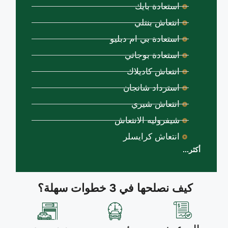
استعادة بايك
انتعاش بنتلي
استعادة بي ام دبليو
استعادة بوجاتي
انتعاش كاديلاك
استرداد شانجان
انتعاش شيري
شيفروليه الانتعاش
انتعاش كرايسلر
أكثر...
كيف نصلحها في 3 خطوات سهلة؟