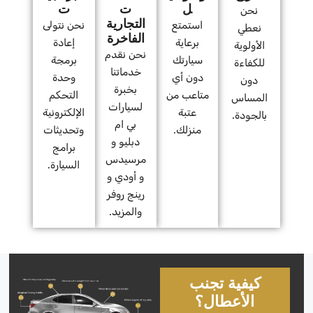
ل
ت
ت
نحن
التجارية
استمتع
نحن نتولى
نعطي
الفاخرة
برعاية
إعادة
الأولوية
نحن نقدم
سيارتك
برمجة
للكفاءة
خدماتنا
دون أي
وحدة
دون
بخبرة
متاعب من
التحكم
المساس
لسيارات
عتبة
الإلكترونية
بالجودة.
بي ام
منزلك.
وتحديثات
دبليو و
برامج
مرسيدس
السيارة.
و أودي و
رينج روفر
والمزيد.
كيفية تجنب
الأعطال؟