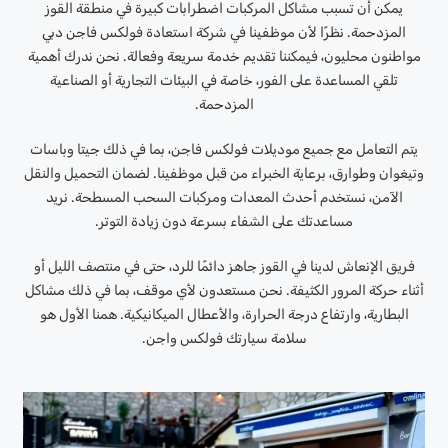
يمكن أن تسبب مشاكل المركبات اضطرابات كبيرة في منطقة القوز
المزدحمة. نظرًا لأن موظفينا في شركة استعادة فولكس فاجن دبي
مواطنون محليون، فيمكننا تقديم خدمة سريعة وفعالة. نحن ندرك أهمية
تلقي المساعدة على الفور، خاصة في البيئات التجارية أو الصناعية
المزدحمة.
يتم التعامل مع جميع موديلات فولكس فاجن، بما في ذلك جيتا وباسات
وتيغوان وطوارق، برعاية الخبراء من قبل موظفينا. لضمان التحميل والنقل
الآمن، نستخدم أحدث المعدات ومركبات السحب المسطحة. نريد
مساعدتك على الشفاء بسرعة دون زيادة التوتر.
فريق الإنعاش لدينا في القوز جاهز دائمًا للرد، حتى في منتصف الليل أو
أثناء حركة المرور الكثيفة. نحن مستعدون لأي موقف، بما في ذلك مشاكل
البطارية، وارتفاع درجة الحرارة، والأعطال الميكانيكية. همنا الأول هو
سلامة سيارتك فولكس واجن.