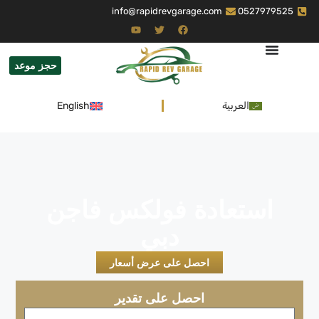
info@rapidrevgarage.com
0527979525
حجز موعد
العربية
English
استعادة فولكس فاجن
دبي
احصل على عرض أسعار
احصل على تقدير