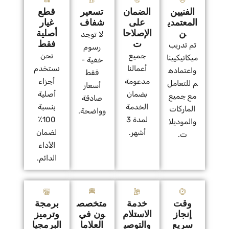
الفنيين
الضمان
تسعير
قطع
المعتمدي
على
شفاف
غيار
ن
الإصلاحا
أصلية
لا توجد
ت
فقط
تم تدريب
رسوم
جميع
نحن
ميكانيكيينا
خفية -
أعمالنا
نستخدم
واعتماده
فقط
مدعومة
أجزاء
م للتعامل
أسعار
بضمان
أصلية
مع جميع
صادقة
الخدمة
بنسبة
الماركات
وواضحة.
لمدة 3
100٪
والموديلا
أشهر.
لضمان
ت.
الأداء
الدائم.
وقت
خدمة
متخصص
برمجة
إنجاز
الاستلام
ون في
وترميز
سريع
والتوصي
العلاما
البرمجيا