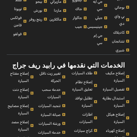
ايسوزو
بيجو
جي ايه
مازيراتي
بوجاتي
تويوتا
سي
جاك
بورش
مازدا
بي واي
فولكس
جيلي
جاكوار
رينج روفر
ماكلارين
دي
فاجن
جينيسيس
جيب
كاديلاك
فولفو
جي إم
تشانجان
سي
شيري
الخدمات التي نقدمها في رابيد ريف جراج
إصلاح مكيف
طلاء السيارات
إصلاح مفتاح
تغيير زيت ناقل
السيارة
السيارة
الحركة
إصلاح نظام
تفصيل السيارة
تعليق السيارة
إصلاح دنت
خدمة سحب
السيارة
السيارات
استبدال بطارية
تظليل نوافذ
السيارة
السيارة
إصلاح مصابيح
تنجيد السيارات
السيارة
إصلاح هيكل
اطارات
صيانة السيارة
السيارة
السيارات
إصلاح مصد
ورشة السيارات
السيارة
إصلاح كهرباء
كراج سيارات
خدمة السيارات