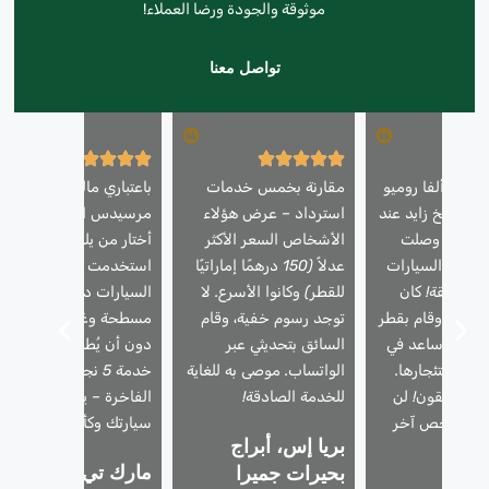
موثوقة والجودة ورضا العملاء!
تواصل معنا
ارتي ألفا روميو
مقارنة بخمس خدمات
باعتباري مالك سيارة
 الشيخ زايد عند
استرداد – عرض هؤلاء
مرسيدس ايه ام جي، فإنن
لليل – وصلت
الأشخاص السعر الأكثر
أختار من يلمس سيارتي.
تعادة السيارات
عدلاً (150 درهمًا إماراتيًا
استخدمت شركة استعادة
دبي في 25 دقيقة! كان
للقطر) وكانوا الأسرع. لا
السيارات دبي شاحنة
حترفًا، وقام بقطر
توجد رسوم خفية، وقام
مسطحة وغطت مقاعدي
أمان، وساعد في
السائق بتحديثي عبر
دون أن يُطلب مني ذلك.
لية استئجارها.
الواتساب. موصى به للغاية
خدمة 5 نجوم للمركبات
 المطلقون! لن
للخدمة الصادقة!
الفاخرة – يتعاملون مع
 أي شخص آخر
سيارتك وكأنها سيارتهم.
بريا إس، أبراج
دًا.
مارك تي، نخلة
بحيرات جميرا