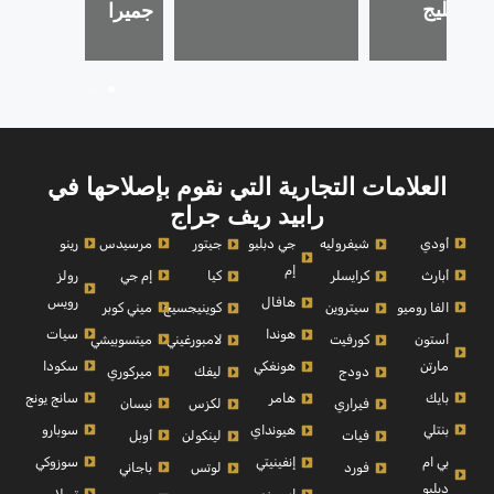
، الخليج
جميرا
ي
العلامات التجارية التي نقوم بإصلاحها في
رابيد ريف جراج
أودي
مرسيدس
رينو
شيفروليه
جي دبليو
جيتور
إم
أبارث
إم جي
رولز
كرايسلر
كيا
رويس
هافال
الفا روميو
ميني كوبر
سيتروين
كوينيجسيج
سيات
هوندا
أستون
ميتسوبيشي
كورفيت
لامبورغيني
مارتن
سكودا
هونغكي
ميركوري
دودج
ليفك
بايك
سانج يونج
هامر
نيسان
فيراري
لكزس
بنتلي
سوبارو
هيونداي
أوبل
فيات
لينكولن
بي ام
سوزوكي
إنفينيتي
باجاني
فورد
لوتس
دبليو
تسلا