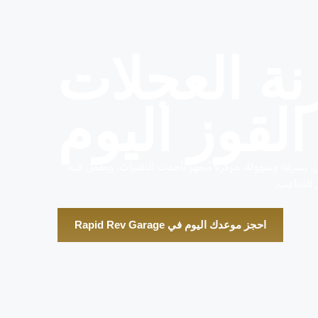
ة العجلات
لقوز اليوم
، بسرعة وسهولة. مركزنا مُجهّز بأحدث التقنيات، ويعمل فيه
 المتاعب.
احجز موعدك اليوم في Rapid Rev Garage