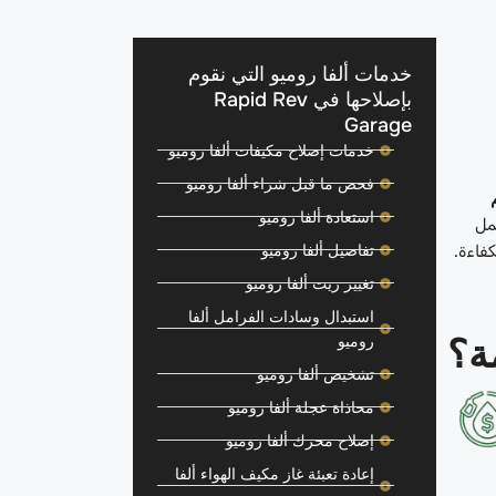
خدمات ألفا روميو التي نقوم
بإصلاحها في Rapid Rev
Garage
خدمات إصلاح مكيفات ألفا روميو
فحص ما قبل شراء ألفا روميو
استعادة ألفا روميو
عمل
تفاصيل ألفا روميو
فاءة.
تغيير زيت ألفا روميو
استبدال وسادات الفرامل ألفا
ة؟
روميو
تشخيص ألفا روميو
محاذاة عجلة ألفا روميو
إصلاح محرك ألفا روميو
إعادة تعبئة غاز مكيف الهواء ألفا