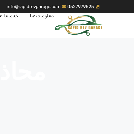
info@rapidrevgarage.com
0527979525
معلومات عنا
خدماتنا
محاذ