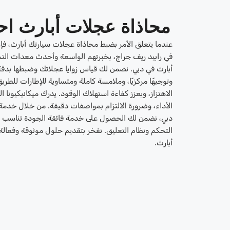
محاذاة عجلات أبارث اح
عندما يتعلق الأمر بضبط محاذاة عجلات سيارتك أبارث، فإ
في رابيد ريف جراج، بخبرتهم الواسعة وأحدث معدات ا
أبارث في دبي. نضمن لك قياس زوايا عجلاتك وضبطها بدق
وتوجيهًا مركزيًا، وملامسة كاملة ومتساوية للإطارات للطريق
الاهتزاز، ويعزز كفاءة استهلاك الوقود. يدرك ميكانيكيونا
الأداء، وضرورة الالتزام بمواصفات دقيقة. من خلال خدم
دبي، نضمن لك الحصول على خدمة فائقة الجودة تناسب ك
التحكم ونظام التعليق. نفخر بتقديم حلول موثوقة وفعالة
أبارث.