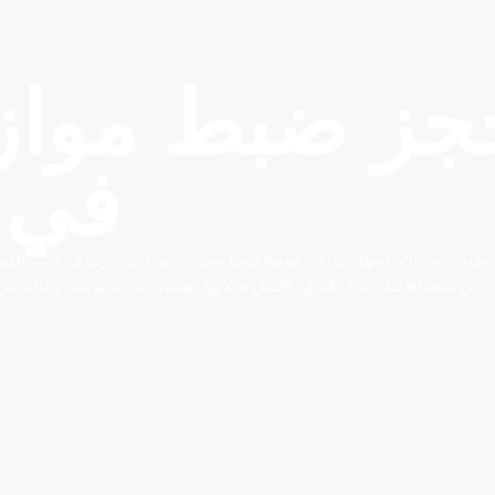
جز ضبط موازن
في ا
 وقتكم. ولذلك، نُسهّل عليكم عملية ضبط محاذاة عجلات أبارث في دبي، القوز
مُلتزمين بالحفاظ على سيارتكم في أفضل حالاتها، لضمان تجربة مريحة وخالية من