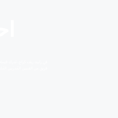
اح
في رابيد ريف كراج، نُدرك قيمة
فريق من الفنيين المُدرّبين ال