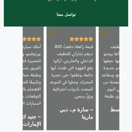
تواصل معنا
دمة تنظيف
قيمة رائعة! دفعتُ 300
أملك سيارة فيراري
يارتي ألفا روميو
درهم إماراتي للتنظيف
بورتوفينو، وأثق بخدماتنا
قبل بيعها. جعلها
الداخلي والخارجي. أزالوا
المتميزة فقط. استخدم
رجال تبدو جديدة
بقع القهوة التي ظننتُ أنها
الفريق غسيلًا رغويًا آمنًا،
 طلاء لامع، ومقاعد
دائمة، ونظفوا حتى حجرة
وطبقة حماية للطلاء،
ورائحة منعشة من
المحرك. وصلوا في الموعد
وتكييفًا للجلد. فاق
ِيعَت في اليوم
المحدد بأدوات احترافية
الاهتمام بالتفاصيل كل
لسعر الذي طلبته!
وزيٍّ رسمي.
التوقعات. مثالية لمالكي
السيارات الفاخرة.
 ز.، وسط
– سارة م.، دبي
– جنيد ك.، تلال
دبي
مارينا
الإمارات