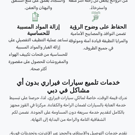
من الروائح يجعل كل رحلة أكثر متعة
والسجاد بعمق على منع التشقق
واسترخاءً.
والبهتان والعفن.
الحفاظ على وضوح الرؤية
إزالة المواد المسببة
للحساسية
تضمن النوافذ والمصابيح الأمامية
تساعد عملية التنظيف التفصيلي على
والمرايا النظيفة قيادة آمنة وموثوقة
إزالة الغبار والمواد المسببة
في جميع الظروف.
للحساسية من فتحات تكييف الهواء
والمفروشات للحصول على مقصورة
أكثر صحة.
خدمات تلميع سيارات فيراري بدون أي
مشاكل في دبي
ندرك قيمة الوقت، خاصةً لمالكي سيارات فيراري. لذا، حرصنا على تبسيط
خدمة العناية بالسيارات لضمان الراحة والكفاءة. مركزنا في القوز مجهز
بالكامل لتقديم خدمة سريعة دون المساومة على الجودة. نضمن لكم
الشفافية التامة والراحة من البداية إلى النهاية.
نقدم خدمات التوصيل والاستلام، والحجز عبر الإنترنت، وتحديثات فورية.