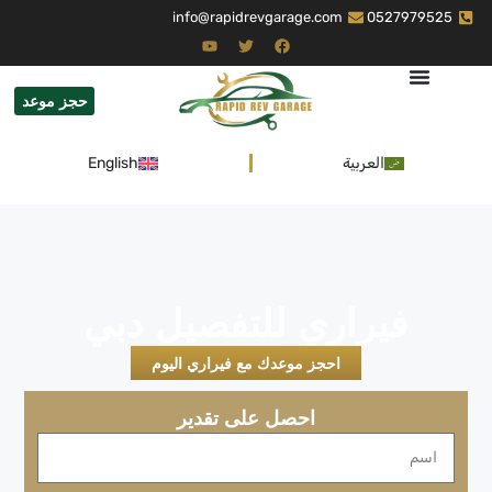
info@rapidrevgarage.com
0527979525
حجز موعد
العربية
English
فيراري للتفصيل دبي
احجز موعدك مع فيراري اليوم
احصل على تقدير