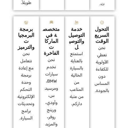
طويلاً.
ت.
التحول
خدمة
متخصص
برمجة
السريع
التوصيل
ة في
البرمجيا
الوقت
والتوصي
الماركا
ت
ل
ت
والترميز
نحن
الفاخرة
استمتع
نحن
نعطي
نحن
بالعناية
نتعامل
الأولوية
نخدم
بالسيارة
مع إعادة
للكفاءة
سيارات
الخالية
برمجة
دون
BMW،
من
وحدة
المساس
ومرسيد
المتاعب
التحكم
بالجودة.
س،
من عتبة
الإلكترونية
وأودي،
داركم.
وتحديثات
ورينج
برامج
روفر،
السيارة.
والمزيد