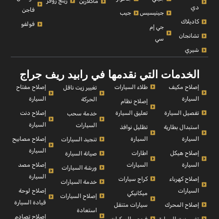
رينج روفر
ماكلارين
دي
فاجن
جينيسيس
جيب
كاديلاك
فولفو
جي إم
تشانجان
سي
شيري
الخدمات التي نقدمها في رابيد ريف جراج
إصلاح مكيف
طلاء السيارات
إصلاح مفتاح
تغيير زيت ناقل
السيارة
السيارة
الحركة
إصلاح نظام
تفصيل السيارة
تعليق السيارة
إصلاح دنت
خدمة سحب
السيارة
السيارات
استبدال بطارية
تظليل نوافذ
السيارة
السيارة
إصلاح مصابيح
تنجيد السيارات
السيارة
إصلاح هيكل
اطارات
صيانة السيارة
السيارة
السيارات
إصلاح مصد
ورشة السيارات
السيارة
إصلاح كهرباء
كراج سيارات
خدمة السيارات
السيارات
إصلاح لوحة
ميكانيكي
إصلاح السيارات
قيادة السيارة
إصلاح المحرك
سيارات متنقل
استعادة
إصلاح تصادم
تغيير زيت السيارة
فحص المركبات