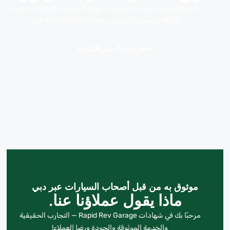
استمتع بتجربة إصلاحات مكيفات الهواء السريعة والفعالة من حيث
التكلفة والموثوقة اليوم في Rapid Rev Garage، القوز!
احجز موعدك عبر الإنترنت
موثوق به من قبل أصحاب السيارات عبر دبي
ماذا يقول عملاؤنا عنا.
مرحبًا بك في شهادات Rapid Rev Garage — التجارب الحقيقية
والخدمة الموثوقة والجودة ورضا العملاء!