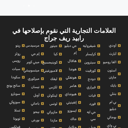
العلامات التجارية التي نقوم بإصلاحها في
رابيد ريف جراج
أودي
مرسيدس
رينو
شيفروليه
جي دبليو
جيتور
إم
أبارث
إم جي
رولز
كرايسلر
كيا
رويس
هافال
الفا روميو
ميني كوبر
سيتروين
كوينيجسيج
سيات
هوندا
أستون
ميتسوبيشي
كورفيت
لامبورغيني
مارتن
سكودا
هونغكي
ميركوري
دودج
ليفك
بايك
سانج يونج
هامر
نيسان
فيراري
لكزس
بنتلي
سوبارو
هيونداي
أوبل
فيات
لينكولن
بي ام
سوزوكي
إنفينيتي
باجاني
فورد
لوتس
دبليو
تسلا
ايسوزو
بيجو
جي ايه
مازيراتي
بوجاتي
تويوتا
سي
جاك
بورش
مازدا
بي واي
فولكس
جيلي
جاكوار