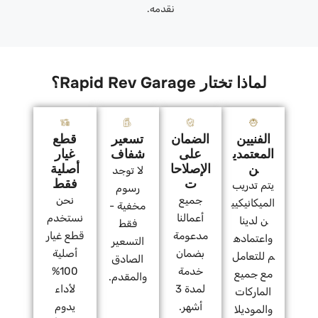
نقدمه.
لماذا تختار Rapid Rev Garage؟
الفنيين
الضمان
تسعير
قطع
المعتمدي
على
شفاف
غيار
ن
الإصلاحا
أصلية
لا توجد
ت
فقط
يتم تدريب
رسوم
جميع
نحن
الميكانيكيي
مخفية -
أعمالنا
نستخدم
ن لدينا
فقط
مدعومة
قطع غيار
واعتماده
التسعير
بضمان
أصلية
م للتعامل
الصادق
خدمة
100%
مع جميع
والمقدم.
لمدة 3
لأداء
الماركات
أشهر.
يدوم
والموديلا