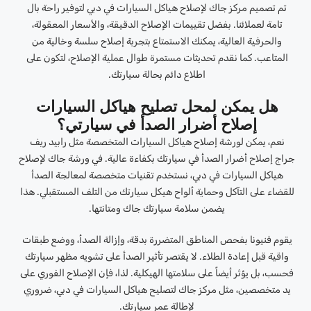
تم تصميم مركز جاك لإصلاح هياكل السيارات في دبي لتوفير راحة بال
تامة لعملائنا. بفضل تقييمات الإصلاح الدقيقة، والأسعار المعقولة،
والحرفية العالية، يمكنك الاستمتاع بتجربة إصلاح سلسة وخالية من
المتاعب. كما نقدم تحديثات مستمرة طوال عملية الإصلاح، لتكون على
اطلاع دائم بحالة سيارتك.
هل يمكن لمحل تصليح هياكل السيارات
إصلاح أضرار الصدأ في سيارتي؟
نعم، يمكن لورشة إصلاح هياكل السيارات المتخصصة مثل رابيد ريف
جراج إصلاح أضرار الصدأ في سيارتك بكفاءة عالية. في ورشة جاك لإصلاح
هياكل السيارات في دبي، نستخدم تقنيات متخصصة لمعالجة الصدأ
للقضاء على التآكل وحماية ألواح هيكل سيارتك من التلف المستقبلي. هذا
يضمن سلامة سيارتك جاك ومتانتها.
يقوم فنيونا بفحص المناطق المتضررة بدقة، وإزالة الصدأ، ووضع طبقات
واقية قبل إعادة الطلاء. لا يقتصر تأثير الصدأ على تشويه مظهر سيارتك
فحسب، بل يؤثر أيضاً على سلامتها الهيكلية. لذا، فإن الإصلاح الفوري على
يد متخصصين، مثل مركز جاك لتصليح هياكل السيارات في دبي، ضروري
لإطالة عمر سيارتك.