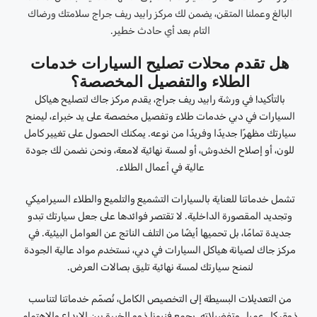
البالغ وعملنا المتقن، يضمن لك مركز رابيد ريف جراج سلامتك ورضاك
التام بعد أي حادث خطير.
هل تقدم محلات تصليح السيارات خدمات
الطلاء والتفصيل المخصصة؟
بالتأكيد! في ورشة رابيد ريف جراج، يقدم مركز جاك لتصليح هياكل
السيارات في دبي خدمات طلاء وتفصيل مخصصة على يد خبراء، ليمنح
سيارتك مظهرًا جديدًا وفريدًا من نوعه. يمكنك الحصول على تغيير كامل
للون، أو إصلاح الخدوش، أو لمسة نهائية لامعة، ونحن نضمن لك جودة
عالية في أعمال الطلاء.
تشمل خدماتنا للعناية بالسيارات التشميع والتلميع والطلاء السيراميكي
وتجديد المقصورة الداخلية. لا تقتصر فوائدها على جعل سيارتك تبدو
جديدة تمامًا، بل تحميها أيضًا من التلف الناتج عن العوامل البيئية. في
مركز جاك لصيانة هياكل السيارات في دبي، نستخدم مواد عالية الجودة
لنمنح سيارتك لمسة نهائية تليق بصالات العرض.
من التعديلات البسيطة إلى التخصيص الكامل، نُصمّم خدماتنا لتناسب
ذوق كل عميل وتفضيلاته. يجمع فنيونا ذوو الخبرة بين الإبداع والاهتمام