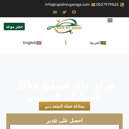
info@rapidrevgarage.com
0527979525
حجز موعد
العربية
English
مركز جاك لتصليح هياكل
السيارات في دبي
محاذاة عجلة المقعد دبي
احصل على تقدير