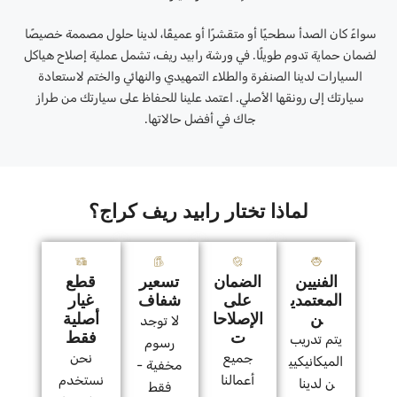
سواءً كان الصدأ سطحيًا أو متقشرًا أو عميقًا، لدينا حلول مصممة خصيصًا
لضمان حماية تدوم طويلًا. في ورشة رابيد ريف، تشمل عملية إصلاح هياكل
السيارات لدينا الصنفرة والطلاء التمهيدي والنهائي والختم لاستعادة
سيارتك إلى رونقها الأصلي. اعتمد علينا للحفاظ على سيارتك من طراز
جاك في أفضل حالاتها.
لماذا تختار رابيد ريف كراج؟
الفنيين
الضمان
تسعير
قطع
المعتمدي
على
شفاف
غيار
ن
الإصلاحا
أصلية
لا توجد
ت
فقط
يتم تدريب
رسوم
جميع
نحن
الميكانيكيي
مخفية -
أعمالنا
نستخدم
ن لدينا
فقط