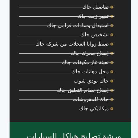
تفاصيل جاك
تغيير زيت جاك
استبدال وسادات فرامل جاك
تشخيص جاك
ضبط زوايا العجلات من شركة جاك
إصلاح محرك جاك
تعبئة غاز مكيفات جاك
محل دهانات جاك
جاك بودي شوب
إصلاح نظام التعليق جاك
جاك للمفروشات
ميكانيكي جاك
ورشة تصليح هياكل السيارات