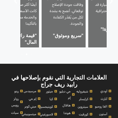
ا أن السيارة قد
وفاقت جودة الإصلاح
أيضًا أكثر صلابةً وصيانةً.
خدمة احترافية
توقعاتي. أنصح به بشدة
كانت الأسعار مناسبة،
لكل من يُقدّر الكفاءة
والخدمة ممتازة. سأعود
والجودة.
بالتأكيد!
ممتازة!"
"سريع وموثوق"
"قيمة رائعة مقابل
المال"
العلامات التجارية التي نقوم بإصلاحها في
رابيد ريف جراج
أودي
مرسيدس
رينو
شيفروليه
جي دبليو
جيتور
إم
أبارث
إم جي
رولز
كرايسلر
كيا
رويس
هافال
الفا روميو
ميني كوبر
سيتروين
كوينيجسيج
سيات
هوندا
أستون
ميتسوبيشي
كورفيت
لامبورغيني