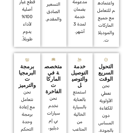
مدعومة
قطع غيار
واعتماده
التسعير
بضمان
أصلية
م للتعامل
الصادق
خدمة
100%
مع جميع
والمقدم.
لمدة 3
لأداء
الماركات
أشهر.
يدوم
والموديلا
طويلاً.
ت.
التحول
خدمة
متخصص
برمجة
السريع
التوصيل
ة في
البرمجيا
الوقت
والتوصي
الماركا
ت
ل
ت
والترميز
نحن
الفاخرة
استمتع
نحن
نعطي
نحن
بالعناية
نتعامل
الأولوية
نخدم
بالسيارة
مع إعادة
للكفاءة
سيارات
الخالية
برمجة
دون
بي إم
من
وحدة
المساس
دبليو،
المتاعب
التحكم
بالجودة.