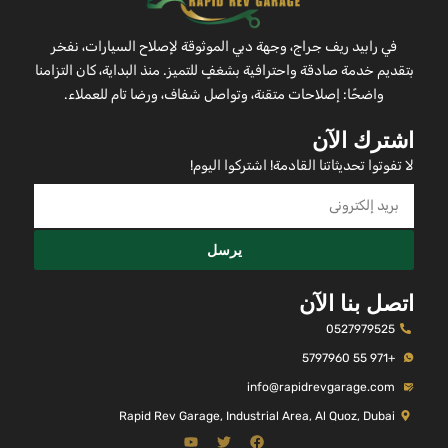
في رابيد ريف جراج، وجهة دبي الموثوقة لإصلاح السيارات، نفخر
بتقديم خدمة صادقة واحترافية بشغفٍ للتميز. منذ البداية، كان التزامنا
واضحًا: إصلاحات متقنة، وتواصل شفاف، ورضا تام للعملاء.
اشترك الآن
لا تفوتوا تحديثاتنا القادمة! اشتركوا اليوم!
يرسل
اتصل بنا الآن
0527979525
+971 55 5797960
info@rapidrevgarage.com
Rapid Rev Garage, Industrial Area, Al Quoz, Dubai