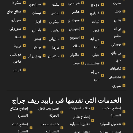
مارتن
سكودا
هونغكي
ميركوري
دودج
ليفك
بايك
سانج يونج
هامر
نيسان
فيراري
لكزس
بنتلي
سوبارو
هيونداي
أوبل
فيات
لينكولن
بي ام
سوزوكي
إنفينيتي
باجاني
فورد
لوتس
دبليو
تسلا
ايسوزو
بيجو
جي ايه
مازيراتي
بوجاتي
تويوتا
سي
جاك
بورش
مازدا
بي واي
فولكس
جيلي
جاكوار
رينج روفر
ماكلارين
دي
فاجن
جينيسيس
جيب
كاديلاك
فولفو
جي إم
تشانجان
سي
شيري
الخدمات التي نقدمها في رابيد ريف جراج
إصلاح مكيف
طلاء السيارات
إصلاح مفتاح
تغيير زيت ناقل
السيارة
السيارة
الحركة
إصلاح نظام
تفصيل السيارة
تعليق السيارة
إصلاح دنت
خدمة سحب
السيارة
السيارات
استبدال بطارية
تظليل نوافذ