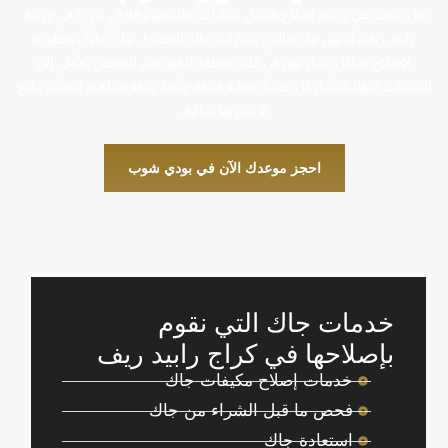
هل تبحث عن ورشة إصلاح هياكل سيارات جاك موثوقة في دبي؟ في ورشة
رابيد ريف، نُسهّل على مالكي سيارات جاك الحصول على حلول متطورة
لإصلاح هياكل سياراتهم في قلب منطقة القوز. من الفحص الأولي إلى
اللمسات النهائية، تُدار كل عملية بعناية فائقة وتُنفذ بدقة متناهية لتقديم نتائج
لا تشوبها شائبة.
احجز موعدك الآن في بودي شوب
خدمات جاك التي نقوم
بإصلاحها في كراج رابيد ريف
خدمات إصلاح مكيفات جاك
فحص ما قبل الشراء من جاك
استعادة جاك