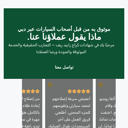
موثوق به من قبل أصحاب السيارات عبر دبي
ماذا يقول عملاؤنا عنا.
مرحبًا بك في شهادات كراج رابيد ريف — التجارب الحقيقية والخدمة
الموثوقة والجودة ورضا العملاء!
تواصل معنا
يارتي ألفا روميو
أعجبتني سرعة إصلاحهم
من إصلاح الخدوش إلى
ث بسيط، وقام
لمصد سيارتي وتقويمهم
إعادة طلاء السيارة
عمل رائع. اختفت
للجزء المنحني. أطلعني
بالكامل، هؤلاء الرجال
الصدمات تمامًا،
فريق العمل على آخر
مهرة في عملهم. سيارتي لا
اء جديدًا تمامًا. لن
المستجدات طوال العملية،
تبدو رائعة فحسب، بل تبدو