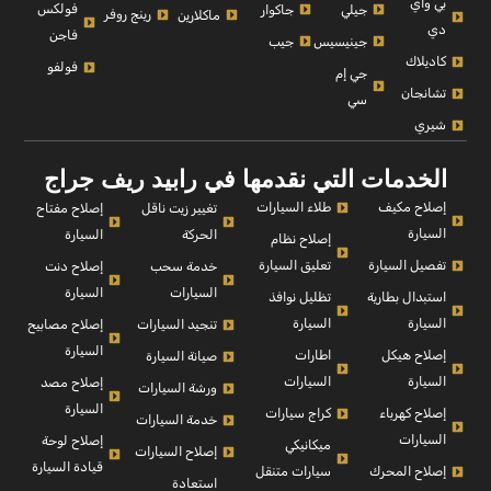
بي واي
فولكس
جيلي
جاكوار
رينج روفر
ماكلارين
دي
فاجن
جينيسيس
جيب
كاديلاك
فولفو
جي إم
تشانجان
سي
شيري
الخدمات التي نقدمها في رابيد ريف جراج
إصلاح مكيف
طلاء السيارات
إصلاح مفتاح
تغيير زيت ناقل
السيارة
السيارة
الحركة
إصلاح نظام
تفصيل السيارة
تعليق السيارة
إصلاح دنت
خدمة سحب
السيارة
السيارات
استبدال بطارية
تظليل نوافذ
السيارة
السيارة
إصلاح مصابيح
تنجيد السيارات
السيارة
إصلاح هيكل
اطارات
صيانة السيارة
السيارة
السيارات
إصلاح مصد
ورشة السيارات
السيارة
إصلاح كهرباء
كراج سيارات
خدمة السيارات
السيارات
إصلاح لوحة
ميكانيكي
إصلاح السيارات
قيادة السيارة
إصلاح المحرك
سيارات متنقل
استعادة