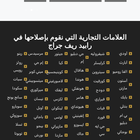
العلامات التجارية التي نقوم بإصلاحها في
رابيد ريف جراج
أودي
مرسيدس
رينو
شيفروليه
جي دبليو
جيتور
إم
أبارث
إم جي
رولز
كرايسلر
كيا
رويس
هافال
الفا روميو
ميني كوبر
سيتروين
كوينيجسيج
سيات
هوندا
أستون
ميتسوبيشي
كورفيت
لامبورغيني
مارتن
سكودا
هونغكي
ميركوري
دودج
ليفك
بايك
سانج يونج
هامر
نيسان
فيراري
لكزس
بنتلي
سوبارو
هيونداي
أوبل
فيات
لينكولن
بي ام
سوزوكي
إنفينيتي
باجاني
فورد
لوتس
دبليو
تسلا
ايسوزو
بيجو
جي ايه
مازيراتي
بوجاتي
تويوتا
سي
جاك
بورش
مازدا