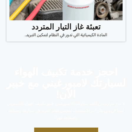
تعبئة غاز التيار المتردد
المادة الكيميائية التي تدور في النظام لتمكين التبريد.
احجز خدمة تكييف الهواء
لسيارتك لامبورغيني مع خبير
الآن!
لا تدع حرارة دبي تُتلف سيارتك اللامبورغيني. فنيو تكييف الهواء المتميزون
لدينا في دبي على أتم الاستعداد لفحص نظام التبريد في سيارتك وصيانته
وإصلاحه فوراً.