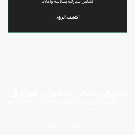
تشغيل سيارتك بسلاسة وأمان.
اكتشف الرؤى
سريع. بسعر معقول. موثوق.
استمتع بتجربة إصلاحات مكيفات الهواء السريعة والفعالة من حيث
التكلفة والموثوقة اليوم في كراج رابيد ريف، القوز!
احجز موعدك عبر الإنترنت