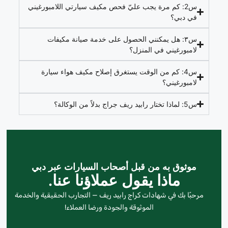
س2: كم مرة يجب عليّ فحص مكيف سيارتي اللامبورغيني
في دبي؟
س٣: هل يمكنني الحصول على خدمة صيانة مكيفات
لامبورغيني في المنزل؟
س4: كم من الوقت يستغرق إصلاح مكيف هواء سيارة
لامبورغيني؟
س5: لماذا تختار رابيد ريف جراج بدلاً من الوكالة؟
موثوق به من قبل أصحاب السيارات عبر دبي
ماذا يقول عملاؤنا عنا.
مرحبًا بك في شهادات كراج رابيد ريف — التجارب الحقيقية والخدمة
الموثوقة والجودة ورضا العملاء!