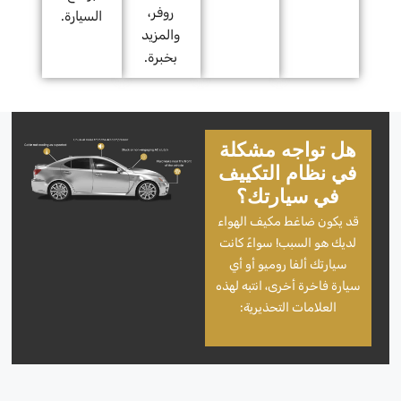
روفر،
السيارة.
والمزيد
بخبرة.
هل تواجه مشكلة
في نظام التكييف
في سيارتك؟
قد يكون ضاغط مكيف الهواء
لديك هو السبب! سواءً كانت
سيارتك ألفا روميو أو أي
سيارة فاخرة أخرى، انتبه لهذه
العلامات التحذيرية: