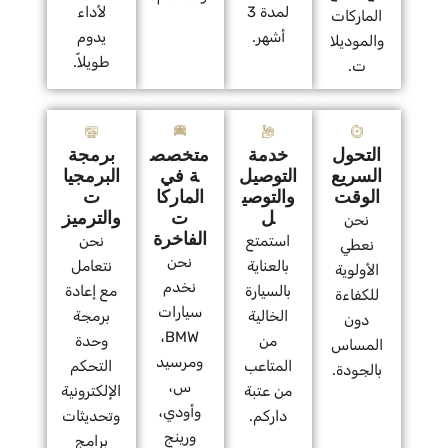
لمدة 3
لأداء
الماركات
أشهر.
يدوم
والموديلا
طويلاً.
ت.
التحول
خدمة
متخصص
برمجة
السريع
التوصيل
ة في
البرمجيا
الوقت
والتوصي
الماركا
ت
ل
ت
والترميز
نحن
الفاخرة
استمتع
نحن
نعطي
نحن
بالعناية
نتعامل
الأولوية
نخدم
بالسيارة
مع إعادة
للكفاءة
سيارات
الخالية
برمجة
دون
BMW،
من
وحدة
المساس
ومرسيد
المتاعب
التحكم
بالجودة.
س،
من عتبة
الإلكترونية
وأودي،
داركم.
وتحديثات
ورينج
برامج