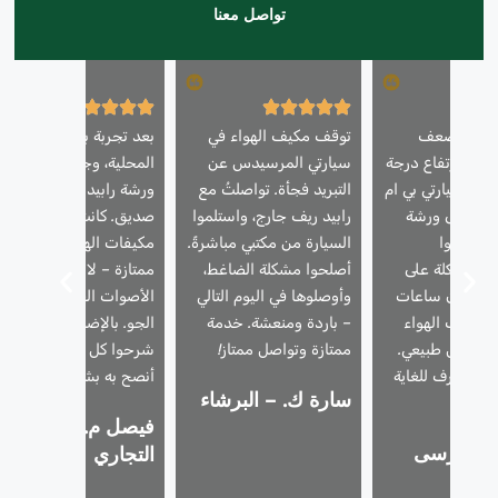
تواصل معنا
ني من ضعف
توقف مكيف الهواء في
بعد تجربة بعض الورش
واء وارتفاع درجة
سيارتي المرسيدس عن
المحلية، وجدتُ أخيرًا
يف سيارتي بي ام
التبريد فجأة. تواصلتُ مع
ورشة رابيد ريف عن طري
خذتها إلى ورشة
رابيد ريف جارج، واستلموا
صديق. كانت خدمة إصلاح
ف، وقاموا
السيارة من مكتبي مباشرةً.
مكيفات الهواء لديهم
المشكلة على
أصلحوا مشكلة الضاغط،
ممتازة – لا مزيد من
في غضون ساعات
وأوصلوها في اليوم التالي
الأصوات الغريبة أو حرارة
اد مكيف الهواء
– باردة ومنعشة. خدمة
الجو. بالإضافة إلى ذلك،
ل بشكل طبيعي.
ممتازة وتواصل ممتاز!
شرحوا كل شيء بوضوح.
ل محترف للغاية
أنصح به بشدة!
سارة ك. – البرشاء
شفافة!
فيصل م. – الخليج
. – مرسى
التجاري