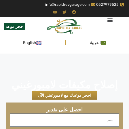
info@rapidrevgarage.com
0527979525
حجز موعد
العربية
English
إصلاح مكيفات لامبورغيني
احجز موعدك مع لامبورغيني الآن
احصل على تقدير