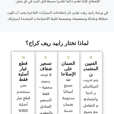
الإصلاح، فإننا نقدم دائمًا تقديرًا مسبقًا قبل البدء في أي عمل.
في ورشة رابيد ريف، نؤمن بأن إصلاحات السيارات الفاخرة يجب أن تكون
شفافة وعادلة ومخصصة، ومصممة لتلبية الاحتياجات المحددة لسيارتك.
لماذا تختار رابيد ريف كراج؟
الفنيين
الضمان
تسعير
قطع
المعتمدي
على
شفاف
غيار
ن
الإصلاحا
أصلية
لا توجد
ت
فقط
يتم تدريب
رسوم
جميع
نحن
الميكانيكيي
مخفية -
أعمالنا
نستخدم
ن لدينا
فقط
مدعومة
قطع غيار
واعتماده
التسعير
بضمان
أصلية
م للتعامل
الصادق
خدمة
100%
مع جميع
والمقدم.