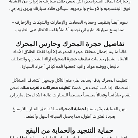
وخيارات الطلاء السيراميكي التي تحمي طلاء سيارتك مازيراتي من الأشعة
فوق البنفسجية والأوساخ والرطوبة. سيتألق طلاء سيارتك ببريق زجاجي.
نقوم أيضاً بتنظيف وحماية العجلات والإطارات والشبكات والزخارف –
مما يمنح سيارتك مازيراتي تجديداً كاملاً يلفت الأنظار على الطريق.
تفاصيل حجرة المحرك وحارس المحرك
غالباً ما يتم إهمال منطقة حجرة المحرك، إلا أنها نقطة انطلاق الأداء
الأمثل. تشمل خدمات
تنظيف حجرة المحرك
إزالة الشحوم، والتنظيف
بالبخار، ووضع مواد واقية تجعلها تلمع كباقي أجزاء السيارة.
تنظيف المحرك بدقة يساعد على منع التآكل ويسهل اكتشاف المشاكل
المحتملة. إذا كنت تبحث عن خدمة
تنظيف محركات بالقرب منك
، فنحن
نقدم حلاً آمناً وفعالاً مصمماً خصيصاً للسيارات عالية الأداء مثل مازيراتي.
ننهي العملية برشّ ممتاز
لحماية المحرك
يحافظ على الغبار والأوساخ
بعيدة لفترات أطول، مما يجعل الصيانة أسهل وأنظف.
حماية التنجيد والحماية من البقع