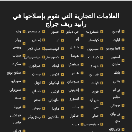
العلامات التجارية التي نقوم بإصلاحها في
رابيد ريف جراج
أودي
مرسيدس
رينو
شيفروليه
جي دبليو
جيتور
إم
أبارث
إم جي
رولز
كرايسلر
كيا
رويس
هافال
الفا روميو
ميني كوبر
سيتروين
كوينيجسيج
سيات
هوندا
أستون
ميتسوبيشي
كورفيت
لامبورغيني
مارتن
سكودا
هونغكي
ميركوري
دودج
ليفك
بايك
سانج يونج
هامر
نيسان
فيراري
لكزس
بنتلي
سوبارو
هيونداي
أوبل
فيات
لينكولن
بي ام
سوزوكي
إنفينيتي
باجاني
فورد
لوتس
دبليو
تسلا
ايسوزو
بيجو
جي ايه
مازيراتي
بوجاتي
تويوتا
سي
جاك
بورش
مازدا
بي واي
فولكس
جيلي
جاكوار
رينج روفر
ماكلارين
دي
فاجن
جينيسيس
جيب
كاديلاك
فولفو