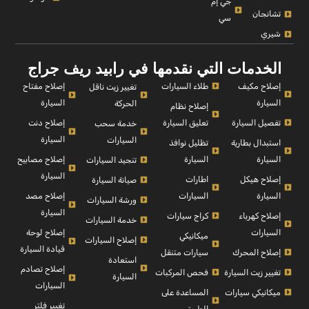
جي إم
تشانجان
سي
شيري
الخدمات التي نقدمها في رابيد ريف جراج
إصلاح مكيف
طلاء السيارات
إصلاح مفتاح
تغيير زيت ناقل
السيارة
السيارة
الحركة
إصلاح نظام
تفصيل السيارة
تعليق السيارة
إصلاح دنت
خدمة سحب
السيارة
السيارات
استبدال بطارية
تظليل نوافذ
السيارة
السيارة
إصلاح مصابيح
تنجيد السيارات
السيارة
إصلاح هيكل
اطارات
صيانة السيارة
السيارة
السيارات
إصلاح مصد
ورشة السيارات
السيارة
إصلاح كهرباء
كراج سيارات
خدمة السيارات
السيارات
إصلاح لوحة
ميكانيكي
إصلاح السيارات
قيادة السيارة
إصلاح المحرك
سيارات متنقل
استعادة
إصلاح تصادم
تغيير زيت السيارة
فحص المركبات
السيارة
السيارات
ميكانيكي سيارات
المساعدة على
تغيير فلتر
الطريق