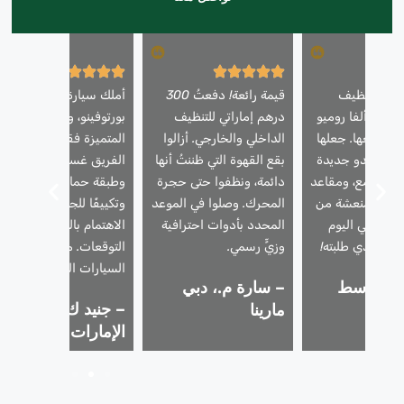
دمة تنظيف
قيمة رائعة! دفعتُ 300
أملك سيارة فيراري
يارتي ألفا روميو
درهم إماراتي للتنظيف
بورتوفينو، وأثق بخدماتنا
قبل بيعها. جعلها
الداخلي والخارجي. أزالوا
المتميزة فقط. استخدم
رجال تبدو جديدة
بقع القهوة التي ظننتُ أنها
الفريق غسيلًا رغويًا آمنًا،
 طلاء لامع، ومقاعد
دائمة، ونظفوا حتى حجرة
وطبقة حماية للطلاء،
ورائحة منعشة من
المحرك. وصلوا في الموعد
وتكييفًا للجلد. فاق
ِيعَت في اليوم
المحدد بأدوات احترافية
الاهتمام بالتفاصيل كل
لسعر الذي طلبته!
وزيٍّ رسمي.
التوقعات. مثالية لمالكي
السيارات الفاخرة.
 ز.، وسط
– سارة م.، دبي
– جنيد ك.، تلال
دبي
مارينا
الإمارات