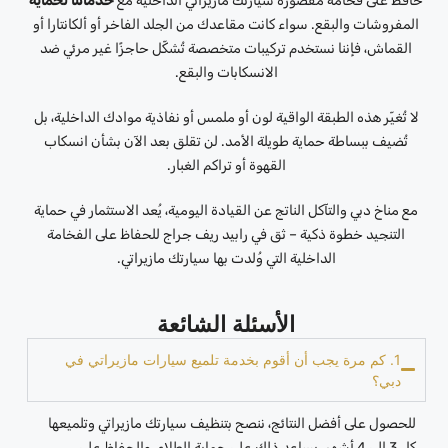
حافظ على فخامة مقصورة سيارتك مازيراتي الداخلية مع
خدماتنا لحماية
المفروشات والبقع. سواء كانت مقاعدك من الجلد الفاخر أو ألكانتارا أو
القماش، فإننا نستخدم تركيبات متخصصة تُشكّل حاجزًا غير مرئي ضد
الانسكابات والبقع.
لا تُغيّر هذه الطبقة الواقية لون أو ملمس أو نفاذية موادك الداخلية، بل
تُضيف ببساطة حماية طويلة الأمد. لن تقلق بعد الآن بشأن انسكاب
القهوة أو تراكم الغبار.
مع مناخ دبي والتآكل الناتج عن القيادة اليومية، يُعد الاستثمار في حماية
التنجيد خطوة ذكية – ثق في رابيد ريف جراج للحفاظ على الفخامة
الداخلية التي وُلدت بها سيارتك مازيراتي.
الأسئلة الشائعة
1. كم مرة يجب أن أقوم بخدمة تلميع سيارات مازيراتي في
دبي؟
للحصول على أفضل النتائج، ننصح بتنظيف سيارتك مازيراتي وتلميعها
كل 3 إلى 4 أشهر. يساعد ذلك على حماية الطلاء، والحفاظ على