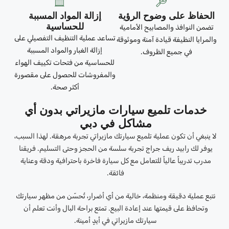
الحفاظ على وضوح الرؤية
إزالة المواد المسببة
للحساسية
تضمن النوافذ والمصابيح الأمامية
تساعد عملية التنظيف التفصيلي على
والمرايا النظيفة قيادة آمنة وموثوقة
إزالة الغبار والمواد المسببة
في جميع الظروف.
للحساسية من فتحات تكييف الهواء
والمفروشات للحصول على مقصورة
أكثر صحة.
خدمات تلميع سيارات مازيراتي بدون أي
مشاكل في دبي
لا ينبغي أن تكون عملية تلميع سيارتك مازيراتي تجربة مرهقة. لهذا السبب،
يوفر لك رابيد ريف جراج تجربة سلسة من الحجز وحتى التسليم. فريقنا
مدرب تدريباً عالياً للتعامل مع كل سيارة فاخرة باحترافية ودقة وعناية
فائقة.
نتبع عملية دقيقة ومنظمة، خالية من أي أضرار، تُحسّن من مظهر سيارتك
وتحافظ على قيمتها عند إعادة البيع. تمتع براحة البال وأنت تعلم أن
سيارتك مازيراتي في أيدٍ أمينة.