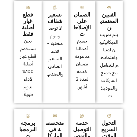
الفنيين
الضمان
تسعير
قطع
المعتمدي
على
شفاف
غيار
ن
الإصلاحا
أصلية
لا توجد
ت
فقط
يتم تدريب
رسوم
جميع
نحن
الميكانيكيي
مخفية -
أعمالنا
نستخدم
ن لدينا
فقط
مدعومة
قطع غيار
واعتماده
التسعير
بضمان
أصلية
م للتعامل
الصادق
خدمة
100%
مع جميع
والمقدم.
لمدة 3
لأداء
الماركات
أشهر.
يدوم
والموديلا
طويلاً.
ت.
التحول
خدمة
متخصص
برمجة
السريع
التوصيل
ة في
البرمجيا
الوقت
والتوصي
الماركا
ت