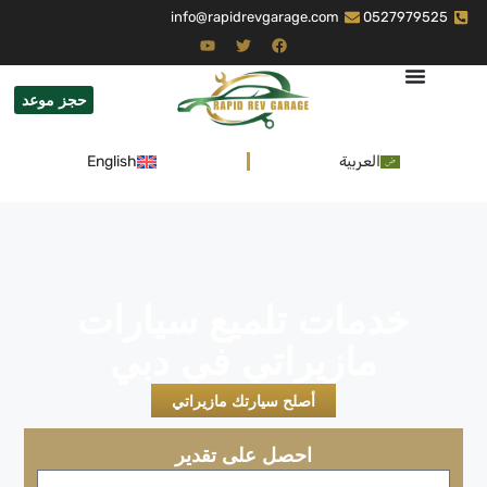
info@rapidrevgarage.com
0527979525
حجز موعد
العربية
English
خدمات تلميع سيارات
مازيراتي في دبي
أصلح سيارتك مازيراتي
احصل على تقدير