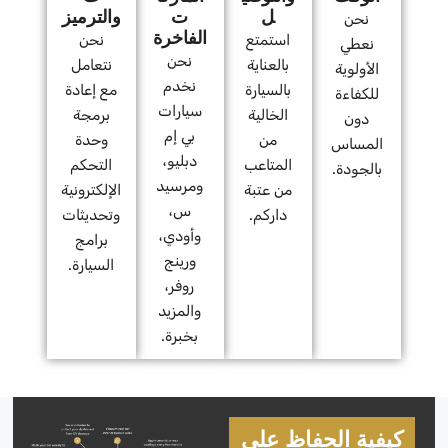
ل
ت
والترميز
نحن
الفاخرة
استمتع
نحن
نعطي
نحن
بالعناية
نتعامل
الأولوية
نخدم
بالسيارة
مع إعادة
للكفاءة
سيارات
الخالية
برمجة
دون
بي إم
من
وحدة
المساس
دبليو،
المتاعب
التحكم
بالجودة.
ومرسيد
من عتبة
الإلكترونية
س،
داركم.
وتحديثات
وأودي،
برامج
ورينج
السيارة.
روفر،
والمزيد
بخبرة.
كيفية الحفاظ على