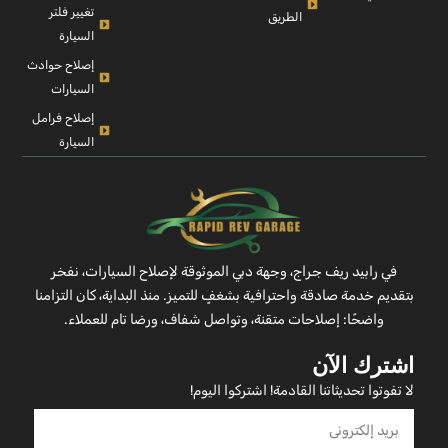
تغيير فلتر
الطريق
السيارة
إصلاح حوادث
السيارات
إصلاح فرامل
السيارة
في رابيد ريف جراج، وجهة دبي الموثوقة لإصلاح السيارات، نفخر
بتقديم خدمة صادقة واحترافية بشغفٍ للتميز. منذ البداية، كان التزامنا
واضحًا: إصلاحات متقنة، وتواصل شفاف، ورضا تام للعملاء.
اشترك الآن
لا تفوتوا تحديثاتنا القادمة! اشتركوا اليوم!