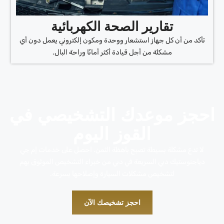
تقارير الصحة الكهربائية
تأكد من أن كل جهاز استشعار ووحدة ومكون إلكتروني يعمل دون أي
مشكلة من أجل قيادة أكثر أمانًا وراحة البال.
احجز موعدك التشخيصي في
القوز اليوم
لا تدع مشكلة بسيطة تصبح باهظة الثمن. احصل على خدمات إم جي
دياجنوستيك دبي السريعة في دبي من خبراء التشخيص الموثوق بهم
لتشخيص مشكلات السيارة وإصلاحها بسرعة.
احجز تشخيصك الآن