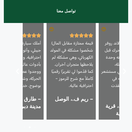
تواصل معنا
ارتي لاند روفر
قيمة ممتازة مقابل المال!
أملك سيارة مازيراتي
ص المحرك قبل
شخّصوا مشكلة في المولد
جيبلي، وأتوقع فقط خدمة
ة. فحصته وحدة
الكهربائي، وهي مشكلة لم
احترافية. وصل فنيوهم
 المتنقلة،
يلاحظها متجران آخران.
بأدوات عالية الجودة،
طلًا في مستشعر
كما قدّموا لي تقريرًا رقميًا
ووجدوا عطلًا في ناقل
وأصلحته في
كاملاً مع شرح للرموز –
الحركة، وشرحوا كل شيء
عة. أنقذت
احترافية عالية.
بوضوح. خدمة استثنائية!
– ريم ف.، الوصل
– طارق م.، وسط
ن ك.، قرية
مدينة دبي
لدائرية