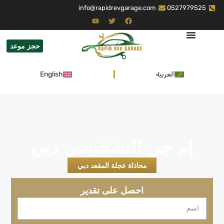
info@rapidrevgarage.com
0527979525
حجز موعد
العربية
English
إم جي التشخيصي دبي
محاذاة عجلة المقعد دبي
احصل على تقدير