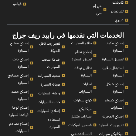
كاديلاك
فولفو
جي إم
تشانجان
سي
شيري
الخدمات التي نقدمها في رابيد ريف جراج
إصلاح مكيف
طلاء السيارات
إصلاح مفتاح
تغيير زيت ناقل
السيارة
السيارة
الحركة
إصلاح نظام
تفصيل السيارة
تعليق السيارة
إصلاح دنت
خدمة سحب
السيارة
السيارات
استبدال بطارية
تظليل نوافذ
السيارة
السيارة
إصلاح مصابيح
تنجيد السيارات
السيارة
إصلاح هيكل
اطارات
صيانة السيارة
السيارة
السيارات
إصلاح مصد
ورشة السيارات
السيارة
إصلاح كهرباء
كراج سيارات
خدمة السيارات
السيارات
إصلاح لوحة
ميكانيكي
إصلاح السيارات
قيادة السيارة
إصلاح المحرك
سيارات متنقل
استعادة
إصلاح تصادم
تغيير زيت السيارة
فحص المركبات
السيارة
السيارات
ميكانيكي سيارات
المساعدة على