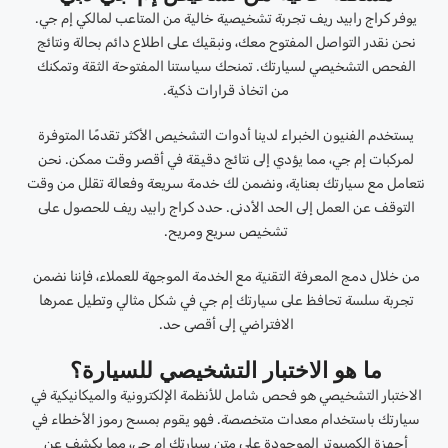
يوفر كراج رابيد ريف تجربة تشخيصية خالية من المتاعب لمالكي إم جي.
نحن نقدر التواصل المفتوح معك، ونبقيك على اطلاع دائم بحالة ونتائج
الفحص التشخيصي لسيارتك. تمنحك سياستنا المفتوحة الثقة وتمكنك
من اتخاذ قرارات ذكية.
يستخدم الفنيون الخبراء لدينا أدوات التشخيص الأكثر تقدمًا المتوفرة
لمركبات إم جي، مما يؤدي إلى نتائج دقيقة في أقصر وقت ممكن. نحن
نتعامل مع سيارتك بعناية، ونضمن لك خدمة سريعة وفعالة تقلل من وقت
التوقف عن العمل إلى الحد الأدنى. حدد كراج رابيد ريف للحصول على
تشخيص سريع ومريح.
من خلال دمج المعرفة التقنية مع الخدمة الموجهة للعملاء، فإننا نضمن
تجربة سلسة تحافظ على سيارتك إم جي في شكل مثالي وتطيل عمرها
الافتراضي إلى أقصى حد.
ما هو الاختبار التشخيصي للسيارة؟
الاختبار التشخيصي هو فحص شامل للأنظمة الإلكترونية والميكانيكية في
سيارتك باستخدام معدات متخصصة. فهو يقوم بمسح رموز الأخطاء في
أجهزة الكمبيوتر الموجودة على متن سيارتك إم جي، مما يكشف عن