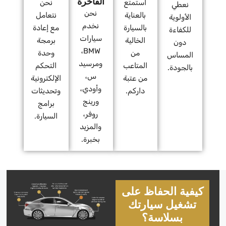
الفاخرة
استمتع
نحن
نعطي
نحن
بالعناية
نتعامل
الأولوية
نخدم
بالسيارة
مع إعادة
للكفاءة
سيارات
الخالية
برمجة
دون
BMW،
من
وحدة
المساس
ومرسيد
المتاعب
التحكم
بالجودة.
س،
من عتبة
الإلكترونية
وأودي،
داركم.
وتحديثات
ورينج
برامج
روفر،
السيارة.
والمزيد
بخبرة.
كيفية الحفاظ على
تشغيل سيارتك
بسلاسة؟