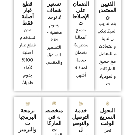
الفنيين
الضمان
تسعير
قطع
المعتمدي
على
شفاف
غيار
ن
الإصلاحا
أصلية
لا توجد
ت
فقط
يتم تدريب
رسوم
جميع
نحن
الميكانيكيي
مخفية -
أعمالنا
نستخدم
ن لدينا
فقط
مدعومة
قطع غيار
واعتماده
التسعير
بضمان
أصلية
م للتعامل
الصادق
خدمة
100%
مع جميع
والمقدم.
لمدة 3
لأداء
الماركات
أشهر.
يدوم
والموديلا
طويلاً.
ت.
التحول
خدمة
متخصص
برمجة
السريع
التوصيل
ة في
البرمجيا
الوقت
والتوصي
الماركا
ت
ل
ت
والترميز
نحن