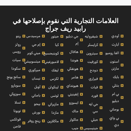
العلامات التجارية التي نقوم بإصلاحها في
رابيد ريف جراج
أودي
مرسيدس
رينو
شيفروليه
جي دبليو
جيتور
إم
أبارث
إم جي
رولز
كرايسلر
كيا
رويس
هافال
الفا روميو
ميني كوبر
سيتروين
كوينيجسيج
سيات
هوندا
أستون
ميتسوبيشي
كورفيت
لامبورغيني
مارتن
سكودا
هونغكي
ميركوري
دودج
ليفك
بايك
سانج يونج
هامر
نيسان
فيراري
لكزس
بنتلي
سوبارو
هيونداي
أوبل
فيات
لينكولن
بي ام
سوزوكي
إنفينيتي
باجاني
فورد
لوتس
دبليو
تسلا
ايسوزو
بيجو
جي ايه
مازيراتي
بوجاتي
تويوتا
سي
جاك
بورش
مازدا
بي واي
فولكس
جيلي
جاكوار
رينج روفر
ماكلارين
دي
فاجن
جينيسيس
جيب