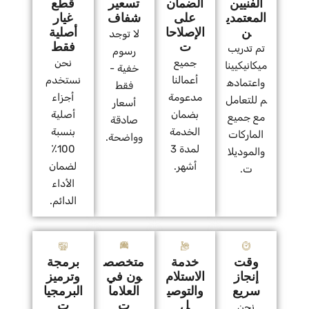
الفنيين
الضمان
تسعير
قطع
المعتمدي
على
شفاف
غيار
ن
الإصلاحا
أصلية
لا توجد
ت
فقط
تم تدريب
رسوم
جميع
نحن
ميكانيكيينا
خفية -
أعمالنا
نستخدم
واعتماده
فقط
مدعومة
أجزاء
م للتعامل
أسعار
بضمان
أصلية
مع جميع
صادقة
الخدمة
بنسبة
الماركات
وواضحة.
لمدة 3
100٪
والموديلا
أشهر.
لضمان
ت.
الأداء
الدائم.
وقت
خدمة
متخصص
برمجة
إنجاز
الاستلام
ون في
وترميز
سريع
والتوصي
العلاما
البرمجيا
ل
ت
ت
نحن