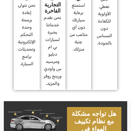
التجارية
استمتع
نحن نتولى
نعطي
الفاخرة
برعاية
إعادة
الأولوية
نحن نقدم
سيارتك
برمجة
للكفاءة
خدماتنا
دون أي
وحدة
دون
بخبرة
متاعب من
التحكم
المساس
لسيارات
عتبة
الإلكترونية
بالجودة.
بي ام
منزلك.
وتحديثات
دبليو
برامج
ومرسيد
السيارة.
س وأودي
ورينج روفر
والمزيد.
هل تواجه مشكلة
مع نظام تكييف
الهواء في