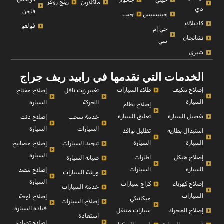
رينج روفر
ماكلارين
دي
فاجن
جينيسيس
جيب
كاديلاك
فولفو
جي إم
تشانجان
سي
شيري
الخدمات التي نقدمها في رابيد ريف جراج
إصلاح مكيف
طلاء السيارات
إصلاح مفتاح
تغيير زيت ناقل
السيارة
السيارة
الحركة
إصلاح نظام
تفصيل السيارة
تعليق السيارة
إصلاح دنت
خدمة سحب
السيارة
السيارات
استبدال بطارية
تظليل نوافذ
السيارة
السيارة
إصلاح مصابيح
تنجيد السيارات
السيارة
إصلاح هيكل
اطارات
صيانة السيارة
السيارة
السيارات
إصلاح مصد
ورشة السيارات
السيارة
إصلاح كهرباء
كراج سيارات
خدمة السيارات
السيارات
إصلاح لوحة
ميكانيكي
إصلاح السيارات
قيادة السيارة
إصلاح المحرك
سيارات متنقل
استعادة
إصلاح تصادم