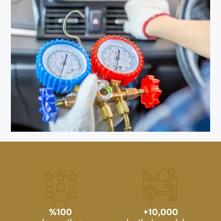
%
100
+
10,000