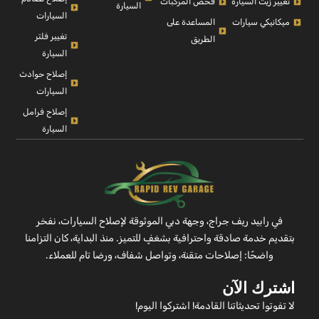
تغيير زيت السيارة
فحص المركبات
السيارة
السيارات
ميكانيكي سيارات
المساعدة على
تغيير فلتر
الطريق
السيارة
إصلاح حوادث
السيارات
إصلاح فرامل
السيارة
في رابيد ريف جراج، وجهة دبي الموثوقة لإصلاح السيارات، نفخر
بتقديم خدمة صادقة واحترافية بشغفٍ للتميز. منذ البداية، كان التزامنا
واضحًا: إصلاحات متقنة، وتواصل شفاف، ورضا تام للعملاء.
اشترك الآن
لا تفوتوا تحديثاتنا القادمة! اشتركوا اليوم!