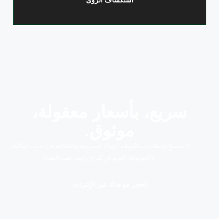
سريع، بأسعار معقولة،
موثوق.
استمتع بإصلاحات تكييف الهواء السريعة والفعالة من حيث التكلفة
والموثوقة اليوم في كراج رابيد ريف، القوز!
احجز موعدك عبر الإنترنت