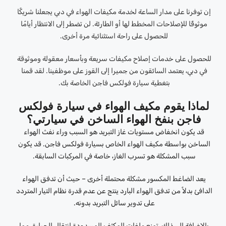
إن توفرنا على مدار الساعة لخدمة مكيفات الهواء في دبي يجعلنا شريكًا
موثوقًا للإصلاحات المخطط لها أو الطارئة. لن تضطر إلى الانتظار أيامًا
للحصول على راحة استثنائية مرة أخرى.
للحصول على خدمات إصلاح مكيفات سريعة وبأسعار معقولة وموثوقة
في دبي، يعتمد السائقون من جميرا إلى القوز على موظفينا. لقد قمنا
بتغطية سيارة فولكس فاجن الخاصة بك.
لماذا يقوم مكيف الهواء في سيارة فولكس
فاجن بنفخ الهواء الساخن في سيارتي؟
قد يكون انخفاض مستويات غاز التبريد هو السبب وراء نفث الهواء
الساخن بواسطة مكيف الهواء الخاص بسيارة فولكس فاجن. قد يكون
سبب المشكلة هو تسرب الغاز، خاصة في المركبات السابقة.
يعد الضاغط المكسور مشكلة محتملة أخرى – حيث أن تدفق الهواء
الدافئ بدلاً من تدفق الهواء البارد ينتج عن عدم قدرة نظام التيار المتردد
على تدوير سائل التبريد بدونه.
بالإضافة إلى ذلك، تمنع ملفات المكثف المسدودة انتقال الحرارة، مما