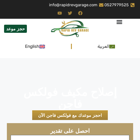
info@rapidrevgarage.com
0527979525
حجز موعد
العربية
English
إصلاح مكيف فولكس
فاجن
احجز موعدك مع فولكس فاجن الآن
احصل على تقدير