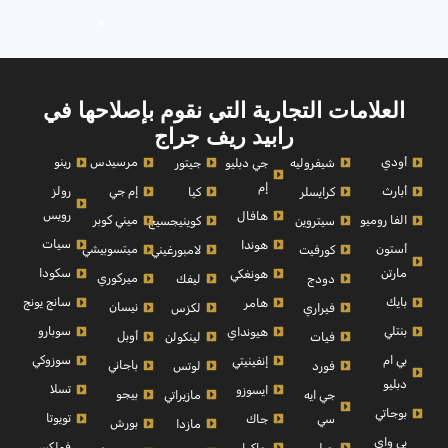
العلامات التجارية التي نقوم بإصلاحها في
رابيد ريف جراج
أودي
مرسيدس
رينو
شيفروليه
جي دبليو
جيتور
إم
أبارث
إم جي
رولز
كرايسلر
كيا
رويس
هافال
الفا روميو
ميني كوبر
سيتروين
كوينيجسيج
سيات
هوندا
أستون
ميتسوبيشي
كورفيت
لامبورغيني
مارتن
سكودا
هونغكي
ميركوري
دودج
ليفك
بايك
سانج يونج
هامر
نيسان
فيراري
لكزس
بنتلي
سوبارو
هيونداي
أوبل
فيات
لينكولن
بي ام
سوزوكي
إنفينيتي
باجاني
فورد
لوتس
دبليو
تسلا
ايسوزو
بيجو
جي ايه
مازيراتي
بوجاتي
تويوتا
سي
جاك
بورش
مازدا
بي واي
فولكس
جيلي
جاكوار