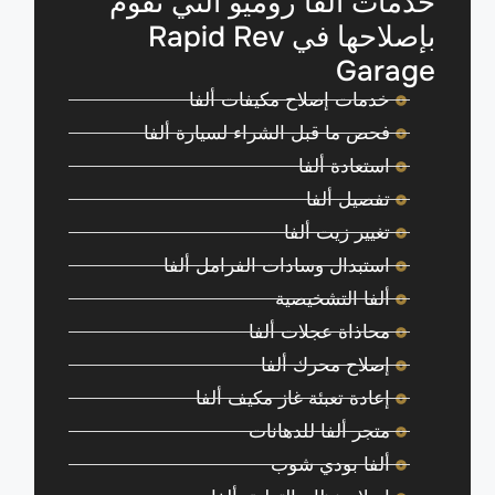
خدمات ألفا روميو التي نقوم
بإصلاحها في Rapid Rev
Garage
خدمات إصلاح مكيفات ألفا
فحص ما قبل الشراء لسيارة ألفا
استعادة ألفا
تفصيل ألفا
تغيير زيت ألفا
استبدال وسادات الفرامل ألفا
ألفا التشخيصية
محاذاة عجلات ألفا
إصلاح محرك ألفا
إعادة تعبئة غاز مكيف ألفا
متجر ألفا للدهانات
ألفا بودي شوب