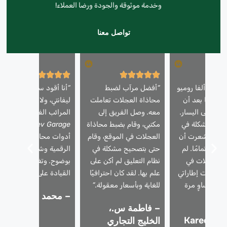
وخدمة موثوقة والجودة ورضا العملاء!
تواصل معنا
ارتي ألفا روميو
“أفضل مرآب لضبط
“أنا أقود سيارة مازيراتي
ضبط هنا بعد أن
محاذاة العجلات تعاملت
ليفانتي، ولا أثق إلا في
بًا إلى اليسار.
معه. وصل الفريق إلى
المرائب الفاخرة. استخدم
وا المشكلة في
مكتبي، وقام بضبط محاذاة
Rapid Rev Garage
اعة وشعرت أن
العجلات في الموقع، وقام
أدوات محاذاة العجلات
ديدة تمامًا. لم
حتى بتصحيح مشكلة في
الرقمية وشرح الزوايا
ك مشكلات في
نظام التعليق لم أكن على
بوضوح. وتغيرت جودة
 وأصبحت إطاراتي
علم بها. لقد كان احترافيًا
القيادة على الفور.”
كل متساوٍ مرة
للغاية وبأسعار معقولة.”
– محمد أ.، جميرا
– فاطمة س.،
– Kareem D.
الخليج التجاري