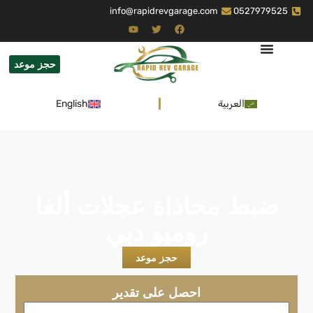
info@rapidrevgarage.com
0527979525
حجز موعد
العربية
English
ضبط محاذاة عجلات ألفا
روميو دبي
حجز موعد
احصل على تقدير