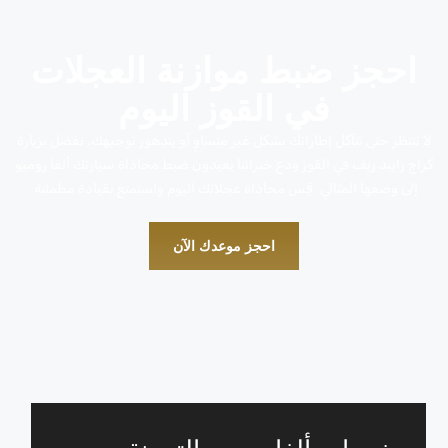
احجز ضبط موازنة العجلات
في القوز اليوم
لا تنتظر حتى تتآكل إطاراتك بشكل غير متساوٍ أو يتدهور توجيهك. تفضل بزيارة
كراج رابيد ريف في القوز ودع خبرائنا يعيدون ضبط محاذاة سيارتك ألفا روميو
إلى وضعها المثالي. قِس محاذاة عجلاتك اليوم واستمتع بقيادة مطمئنة.
احجز موعدك الآن