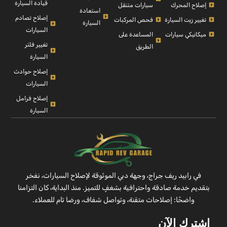
قيادة السيارة
إصلاح المحرك
سيارات متنقل
استعادة
إصلاح تصادم
تغيير زيت السيارة
فحص المركبات
السيارة
السيارات
ميكانيكي سيارات
المساعدة على
تغيير فلتر
الطريق
السيارة
إصلاح حوادث
السيارات
إصلاح فرامل
السيارة
في رابيد ريف جراج، وجهة دبي الموثوقة لإصلاح السيارات، نفخر
بتقديم خدمة صادقة واحترافية بشغفٍ للتميز. منذ البداية، كان التزامنا
واضحًا: إصلاحات متقنة، وتواصل شفاف، ورضا تام للعملاء.
اشترك الآن