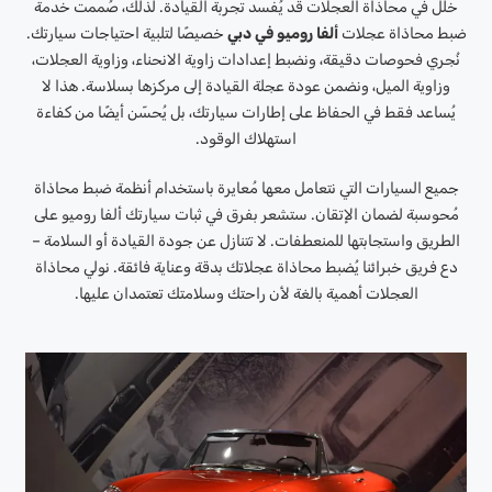
خلل في محاذاة العجلات قد يُفسد تجربة القيادة. لذلك، صُممت خدمة
ضبط محاذاة عجلات
ألفا روميو في دبي
خصيصًا لتلبية احتياجات سيارتك.
نُجري فحوصات دقيقة، ونضبط إعدادات زاوية الانحناء، وزاوية العجلات،
وزاوية الميل، ونضمن عودة عجلة القيادة إلى مركزها بسلاسة. هذا لا
يُساعد فقط في الحفاظ على إطارات سيارتك، بل يُحسّن أيضًا من كفاءة
استهلاك الوقود.
جميع السيارات التي نتعامل معها مُعايرة باستخدام أنظمة ضبط محاذاة
مُحوسبة لضمان الإتقان. ستشعر بفرق في ثبات سيارتك ألفا روميو على
الطريق واستجابتها للمنعطفات. لا تتنازل عن جودة القيادة أو السلامة –
دع فريق خبرائنا يُضبط محاذاة عجلاتك بدقة وعناية فائقة. نولي محاذاة
العجلات أهمية بالغة لأن راحتك وسلامتك تعتمدان عليها.