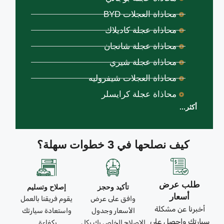
محاذاة العجلات BYD
محاذاة عجلة كاديلاك
محاذاة عجلة شانجان
محاذاة عجلة شيري
محاذاة العجلات شيفروليه
محاذاة عجلة كرايسلر
أكثر...
كيف نصلحها في 3 خطوات سهلة؟
طلب عرض
تأكيد وحجز
إصلاح وتسليم
أسعار
وافق على عرض
يقوم فريقنا بالعمل
أخبرنا عن مشكلة
الأسعار وجدول
واستعادة سيارتك
سيارتك واحصل على
الإصلاح الخاص بك بكل
بكفاءة.