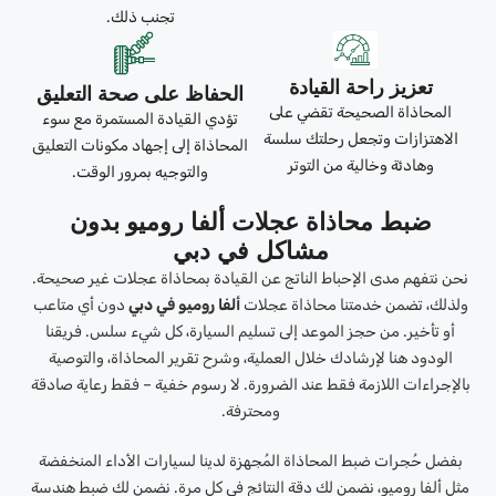
تجنب ذلك.
تعزيز راحة القيادة
الحفاظ على صحة التعليق
المحاذاة الصحيحة تقضي على
تؤدي القيادة المستمرة مع سوء
الاهتزازات وتجعل رحلتك سلسة
المحاذاة إلى إجهاد مكونات التعليق
وهادئة وخالية من التوتر
والتوجيه بمرور الوقت.
ضبط محاذاة عجلات ألفا روميو بدون
مشاكل في دبي
نحن نتفهم مدى الإحباط الناتج عن القيادة بمحاذاة عجلات غير صحيحة.
ولذلك، تضمن خدمتنا محاذاة عجلات
ألفا روميو في دبي
دون أي متاعب
أو تأخير. من حجز الموعد إلى تسليم السيارة، كل شيء سلس. فريقنا
الودود هنا لإرشادك خلال العملية، وشرح تقرير المحاذاة، والتوصية
بالإجراءات اللازمة فقط عند الضرورة. لا رسوم خفية – فقط رعاية صادقة
ومحترفة.
بفضل حُجرات ضبط المحاذاة المُجهزة لدينا لسيارات الأداء المنخفضة
مثل ألفا روميو، نضمن لك دقة النتائج في كل مرة. نضمن لك ضبط هندسة