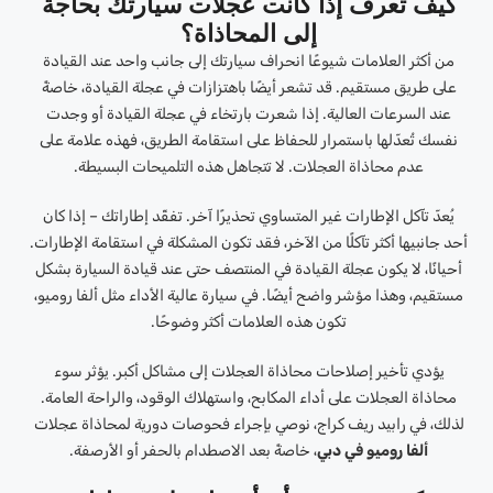
كيف تعرف إذا كانت عجلات سيارتك بحاجة
إلى المحاذاة؟
من أكثر العلامات شيوعًا انحراف سيارتك إلى جانب واحد عند القيادة
على طريق مستقيم. قد تشعر أيضًا باهتزازات في عجلة القيادة، خاصةً
عند السرعات العالية. إذا شعرت بارتخاء في عجلة القيادة أو وجدت
نفسك تُعدّلها باستمرار للحفاظ على استقامة الطريق، فهذه علامة على
عدم محاذاة العجلات. لا تتجاهل هذه التلميحات البسيطة.
يُعدّ تآكل الإطارات غير المتساوي تحذيرًا آخر. تفقّد إطاراتك – إذا كان
أحد جانبيها أكثر تآكلًا من الآخر، فقد تكون المشكلة في استقامة الإطارات.
أحيانًا، لا يكون عجلة القيادة في المنتصف حتى عند قيادة السيارة بشكل
مستقيم، وهذا مؤشر واضح أيضًا. في سيارة عالية الأداء مثل ألفا روميو،
تكون هذه العلامات أكثر وضوحًا.
يؤدي تأخير إصلاحات محاذاة العجلات إلى مشاكل أكبر. يؤثر سوء
محاذاة العجلات على أداء المكابح، واستهلاك الوقود، والراحة العامة.
لذلك، في رابيد ريف كراج، نوصي بإجراء فحوصات دورية لمحاذاة عجلات
ألفا روميو في دبي
، خاصةً بعد الاصطدام بالحفر أو الأرصفة.