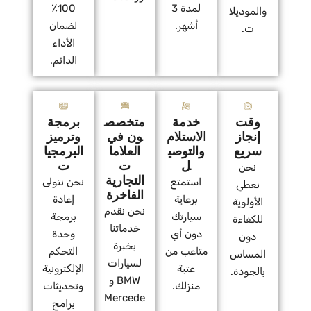
لمدة 3
100٪
والموديلا
أشهر.
لضمان
ت.
الأداء
الدائم.
وقت
خدمة
متخصص
برمجة
إنجاز
الاستلام
ون في
وترميز
سريع
والتوصي
العلاما
البرمجيا
ل
ت
ت
نحن
التجارية
استمتع
نحن نتولى
نعطي
الفاخرة
برعاية
إعادة
الأولوية
نحن نقدم
سيارتك
برمجة
للكفاءة
خدماتنا
دون أي
وحدة
دون
بخبرة
متاعب من
التحكم
المساس
لسيارات
عتبة
الإلكترونية
بالجودة.
BMW و
منزلك.
وتحديثات
Mercede
برامج