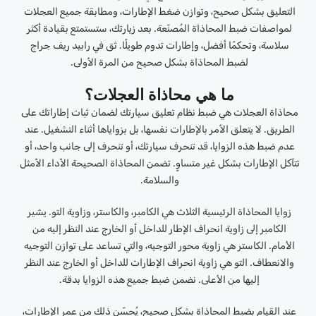
التعليق بشكل صحيح، وتوازن ضغط الإطارات، ومطابقة جميع العجلات
لمواصفات ضبط المحاذاة المُصنّعة. بعد زيارتك، ستستمتع بقيادة أكثر
سلاسة، وتحكمًا أفضل، وإطارات تدوم طويلًا. ثق في رابيد ريف جراج
لضبط المحاذاة بشكل صحيح من المرة الأولى.
ما هي محاذاة العجلات؟
محاذاة العجلات هي ضبط نظام تعليق سيارتك لضمان ثبات إطاراتك على
الطريق. لا يتعلق الأمر بالإطارات نفسها، بل بزواياها أثناء التشغيل. عند
عدم ضبط هذه الزوايا، قد تنحرف سيارتك، أو تنحرف إلى جانب واحد، أو
تتآكل الإطارات بشكل غير متساوٍ. تضمن المحاذاة الصحيحة الأداء الأمثل
والسلامة.
زوايا المحاذاة الرئيسية الثلاث هي الكامبر، والكاستر، وزاوية التو. يشير
الكامبر إلى زاوية انحراف الإطار للداخل أو الخارج عند النظر إليه من
الأمام. الكاستر هي زاوية محور التوجيه، والتي تساعد على توازن التوجيه
والانعطاف. التو هي زاوية انحراف الإطارات للداخل أو الخارج عند النظر
إليها من الأعلى. نضمن ضبط جميع هذه الزوايا بدقة.
عند القيام بضبط المحاذاة بشكل صحيح، يُحسّن ذلك من عمر الإطارات،