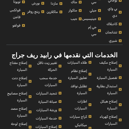
بوجاتي
تويوتا
سي
جاك
بورش
مازدا
بي واي
فولكس
جيلي
جاكوار
رينج روفر
ماكلارين
دي
فاجن
جينيسيس
جيب
كاديلاك
فولفو
جي إم
تشانجان
سي
شيري
الخدمات التي نقدمها في رابيد ريف جراج
إصلاح مكيف
طلاء السيارات
إصلاح مفتاح
تغيير زيت ناقل
السيارة
السيارة
الحركة
إصلاح نظام
تفصيل السيارة
تعليق السيارة
إصلاح دنت
خدمة سحب
السيارة
السيارات
استبدال بطارية
تظليل نوافذ
السيارة
السيارة
إصلاح مصابيح
تنجيد السيارات
السيارة
إصلاح هيكل
اطارات
صيانة السيارة
السيارة
السيارات
إصلاح مصد
ورشة السيارات
السيارة
إصلاح كهرباء
كراج سيارات
خدمة السيارات
السيارات
إصلاح لوحة
ميكانيكي
إصلاح السيارات