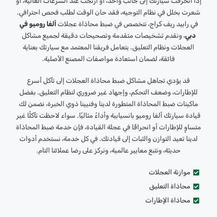
إذا انحرفت سيارتك إلى جانب واحد، أو ارتجت عند السرعات العالية، أو
شعرت بخلل في نظام التوجيه، فقد حان الوقت لطلب فحص احترافي.
في رابيد ريف كراج، نتخصص في ضبط محاذاة عجلات
ألفا روميو في
دبي
، ونقدم تشخيصات متقدمة وتصحيحات دقيقة لجميع مشاكل
العجلات ونظام التعليق. يتعامل فريقنا المعتمد مع سيارتك بعناية
فائقة، لضمان استعادة مواصفات المصنع الأصلية.
قد يؤدي تجاهل مشاكل ضبط محاذاة العجلات إلى تآكل أسرع
للإطارات، وضعف التحكم، وإجهاد غير ضروري لنظام التعليق. بفضل
ماكينات ضبط المحاذاة المتطورة لدينا وفنيينا ذوي الخبرة، نضمن لك
قيادة سيارتك ألفا روميو بانسيابية وأداءً مثاليًا. سواء لاحظت تآكلًا غير
متساوٍ للإطارات أو انحرافًا في عجلة القيادة، فإن خدمة ضبط المحاذاة
لدينا تعيد التوازن والثبات إلى قيادتك. في كل خدمة، نستخدم أدوات
حديثة، ونتبع معايير عالمية، ونركز على رضا عملائنا التام.
موازنة العجلات
محاذاة التعليق
محاذاة الإطارات