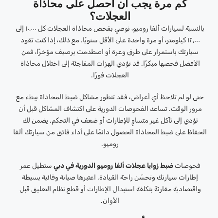
كم مرة يجب أن أحصل على محاذاة
العجلات؟
بالنسبة لسيارات ألفا روميو، نوصي بفحص محاذاة العجلات كل ١٠,٠٠٠ إلى
١٢,٠٠٠ كيلومتر، أو مرة واحدة على الأقل سنويًا. مع ذلك، إذا كنت تقود
سيارتك باستمرار على طرق وعرة أو اصطدمت برصيف مؤخرًا، فمن
الأفضل فحصها مبكرًا. قد تؤدي الهزات المفاجئة إلى اختلال محاذاة
العجلات فورًا.
حتى لو لم تلاحظ أي أعراض، فقد تتطور مشاكل ضبط المحاذاة ببطء مع
مرور الوقت. تساعد الفحوصات الدورية على اكتشاف المشاكل قبل أن
تؤدي إلى تآكل غير متساوٍ للإطارات أو ضعف في التحكم. يضمن لك
الحفاظ على ضبط المحاذاة الحصول دائمًا على أداء فائق من سيارتك ألفا
روميو.
فحوصات
ضبط زوايا عجلات ألفا روميو الدورية في دبي
ستطيل عمر
إطارات سيارتك وتحسّن راحة القيادة. اعتبرها صيانة وقائية بسيطة
واقتصادية مقارنةً بتكلفة استبدال الإطارات أو قطع نظام التعليق قبل
الأوان.