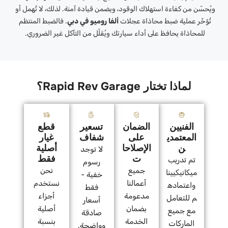
ويُحسّن من كفاءة استهلاك الوقود، ويضمن قيادة آمنة. لذلك، لا تُهمل أو
تُؤخّر عملية ضبط محاذاة عجلات
ألفا روميو في دبي
. فالضبط المنتظم
للمحاذاة يحافظ على أداء سيارتك ويُقلّل من التآكل غير الضروري.
لماذا تختار Rapid Rev Garage؟
الفنيين
الضمان
تسعير
قطع
المعتمدي
على
شفاف
غيار
ن
الإصلاحا
أصلية
لا توجد
ت
فقط
تم تدريب
رسوم
جميع
نحن
ميكانيكيينا
خفية -
أعمالنا
نستخدم
واعتماده
فقط
مدعومة
أجزاء
م للتعامل
أسعار
بضمان
أصلية
مع جميع
صادقة
الخدمة
بنسبة
الماركات
وواضحة.