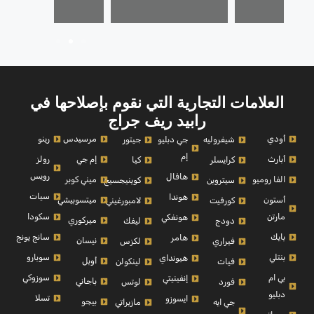
العلامات التجارية التي نقوم بإصلاحها في
رابيد ريف جراج
أودي
مرسيدس
رينو
شيفروليه
جي دبليو
جيتور
إم
أبارث
إم جي
رولز
كرايسلر
كيا
رويس
هافال
الفا روميو
ميني كوبر
سيتروين
كوينيجسيج
سيات
هوندا
أستون
ميتسوبيشي
كورفيت
لامبورغيني
مارتن
سكودا
هونغكي
ميركوري
دودج
ليفك
بايك
سانج يونج
هامر
نيسان
فيراري
لكزس
بنتلي
سوبارو
هيونداي
أوبل
فيات
لينكولن
بي ام
سوزوكي
إنفينيتي
باجاني
فورد
لوتس
دبليو
تسلا
ايسوزو
بيجو
جي ايه
مازيراتي