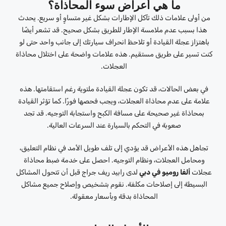
ما هي أعراض سوء المحاذاة؟
من أولى علامات ذلك تآكل الإطارات بشكل غير متساوٍ أو سريع. يحدث
هذا بسبب عدم ملامسة الإطار للطريق بشكل صحيح. قد تشعر أيضًا
باهتزاز عجلة القيادة أو تلاحظ انحراف سيارتك إلى جانب واحد حتى لو
كنت تسير على طريق مستقيم. هذه علامات واضحة على اختلال محاذاة
العجلات.
في بعض الحالات، قد تكون عجلة القيادة ملتوية رغم استقامتها. هذه
علامة على عدم محاذاة العجلات، ويجب فحصها فورًا. كما تؤثر القيادة
بمحاذاة غير صحيحة على مسافة الكبح واستجابة التوجيه. قد تجد
صعوبة في التحكم بالسيارة عند السرعات العالية.
تجاهل هذه الأعراض قد يؤدي إلى تلف طويل الأمد في نظام التعليق،
ومحامل العجلات، ونظام التوجيه. احصل على خدمة ضبط محاذاة
عجلات
ألفا روميو في دبي
لدى رابيد ريف جراج قبل أن تتحول المشاكل
البسيطة إلى إصلاحات مكلفة. نقوم بتشخيص وإصلاح جميع مشاكل
المحاذاة بدقة وبأسعار معقولة.