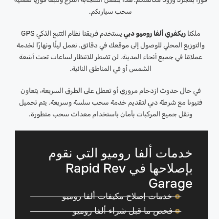
سحب سيارتكم.
ملكنا
ريكفري ألفا روميو دبي
يستخدم فريقنا نظام التتبع الذكي GPS
والتوزيع المحلي للوصول إلى موقعك في دقائق. نعمل ليلًا ونهارًا لخدمة
عملائنا في جميع أنحاء المدينة. لن تضطر للانتظار لساعات تحت أشعة
الشمس أو في المناطق النائية.
في حال حدوث ازدحام مروري أو تعطل على الطرق السريعة، يتعاون
فنيونا مع شرطة دبي لتقديم خدمة سحب سلسة وسريعة. يتم تحميل
ونقل جميع المركبات بأمان باستخدام معدات سحب متطورة.
خدمات ألفا روميو التي نقوم
بإصلاحها في Rapid Rev
Garage
خدمات إصلاح مكيفات ألفا روميو
فحص ما قبل شراء ألفا روميو