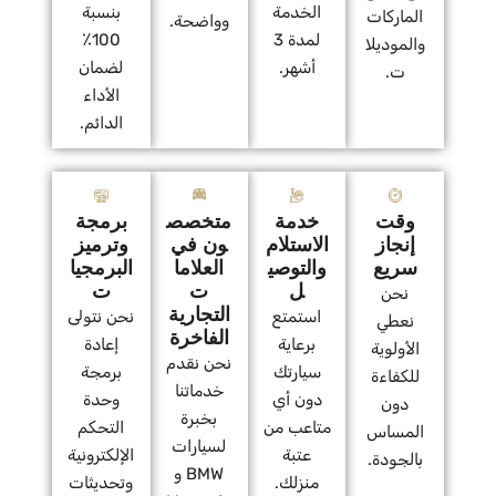
الخدمة
بنسبة
الماركات
وواضحة.
لمدة 3
100٪
والموديلا
أشهر.
لضمان
ت.
الأداء
الدائم.
وقت
خدمة
متخصص
برمجة
إنجاز
الاستلام
ون في
وترميز
سريع
والتوصي
العلاما
البرمجيا
ل
ت
ت
نحن
التجارية
استمتع
نحن نتولى
نعطي
الفاخرة
برعاية
إعادة
الأولوية
نحن نقدم
سيارتك
برمجة
للكفاءة
خدماتنا
دون أي
وحدة
دون
بخبرة
متاعب من
التحكم
المساس
لسيارات
عتبة
الإلكترونية
بالجودة.
BMW و
منزلك.
وتحديثات