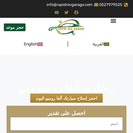
info@rapidrevgarage.com
0527979525
حجز موعد
العربية
English
ريكفري ألفا روميو دبي
احجز إصلاح سيارتك ألفا روميو اليوم
احصل على تقدير