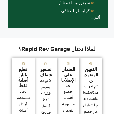
شيفروليه الانتعاش
كرايسلر للتعافي
أكثر...
لماذا تختار Rapid Rev Garage؟
الفنيين
الضمان
تسعير
قطع
المعتمدي
على
شفاف
غيار
ن
الإصلاحا
أصلية
لا توجد
ت
فقط
تم تدريب
رسوم
جميع
نحن
ميكانيكيينا
خفية -
أعمالنا
نستخدم
واعتماده
فقط
مدعومة
أجزاء
م للتعامل
أسعار
بضمان
أصلية
مع جميع
صادقة