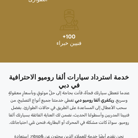
+
100
فنيين خبراء
خدمة استرداد سيارات ألفا روميو الاحترافية
في دبي
عندما تتعطل سيارتك فجأةً، فأنت بحاجة إلى حلٍّ موثوقٍ وبأسعارٍ معقولةٍ
وسريع.
ريكفري ألفا روميو دبي
تغطي خدمتنا جميع أنواع التصليح، من
سحب الأعطال إلى المساعدة على الطريق في حالات الطوارئ. بفضل
فنيينا المدربين وأسطولنا الحديث، نضمن لك العناية الفائقة بسيارتك ألفا
روميو. سواءً كانت مشكلة في المحرك أو البطارية، فنحن نلبي احتياجاتك.
نحن نقدم أيضًا خدمة للعملاء الذين يبحثون عن
&nbsp;
استعادة