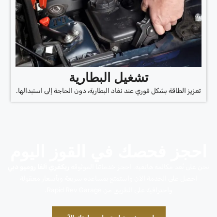
تشغيل البطارية
تعزيز الطاقة بشكل فوري عند نفاد البطارية، دون الحاجة إلى استبدالها.
احجز فحصك في القوز اليوم
نحن على بُعد مكالمة هاتفية. احجز خدماتنا الموثوقة
ريكفري ألفا روميو دبي
احصل على الخدمة الآن واستمتع بمساعدة سريعة وبأسعار معقولة
واحترافية على الطريق من Rapid Rev Garage.