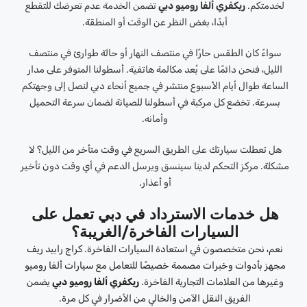
لخدمتكم.
ريكفري ألفا روميو دبي
تضمن الخدمة عدم تعرضك للتقطع
أبدًا، بغض النظر عن الوقت أو المنطقة.
سواءً كان الطقس حارًا في منتصف النهار أو حالة طوارئ في منتصف
الليل، فنحن دائمًا على بُعد مكالمة هاتفية. أسطولنا المتوفر على مدار
الساعة طوال أيام الأسبوع منتشر في جميع أنحاء دبي لنصل إلى وجهتكم
بسرعة. تخضع كل مركبة في أسطولنا للصيانة لضمان سرعة التحميل
وأمانه.
هل تعطلت سيارتك على الطريق السريع في وقت متأخر من الليل؟ لا
مشكلة. مركز التحكم لدينا سينسق ويرسل الدعم في أي وقت دون تأخير
أو أعذار.
هل خدمات الاسترداد في دبي تعمل على
السيارات الفاخرة/الغريبة؟
نعم، نحن متخصصون في استعادة السيارات الفاخرة. كراج رابيد ريف
مجهز بأدوات وخبرات مصممة خصيصًا للتعامل مع سيارات ألفا روميو
وغيرها من العلامات التجارية الفاخرة.
ريكفري ألفا روميو دبي
يضمن
الفريق النقل الآمن والخالي من الأضرار في كل مرة.