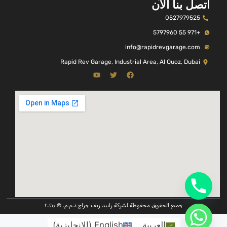
اتصل بنا الآن
0527979525
+971 55 5797960
info@rapidrevgarage.com
Rapid Rev Garage, Industrial Area, Al Quoz, Dubai
جميع الحقوق محفوظة لشركة رابيد ريف جراج ذ.م.م. © ٢٠٢٥
العربية
English
(
الإنجليزية
)