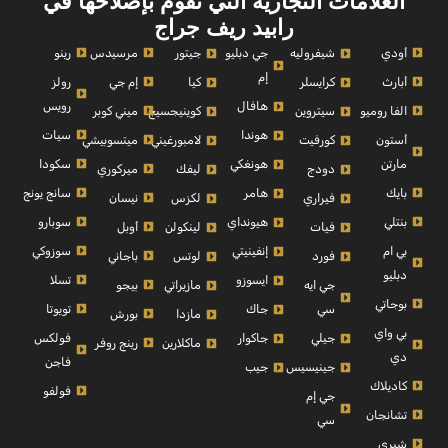
العلامات التجارية التي نقوم بإصلاحها في
رابيد ريف جراج
أودي
مرسيدس
رينو
شيفروليه
جي دبليو
جيتور
إم
أبارث
إم جي
رولز
كرايسلر
كيا
رويس
هافال
الفا روميو
ميني كوبر
سيتروين
كوينيجسيج
سيات
هوندا
أستون
ميتسوبيشي
كورفيت
لامبورغيني
مارتن
سكودا
هونغكي
ميركوري
دودج
ليفك
بايك
سانج يونج
هامر
نيسان
فيراري
لكزس
بنتلي
سوبارو
هيونداي
أوبل
فيات
لينكولن
بي ام
سوزوكي
إنفينيتي
باجاني
فورد
لوتس
دبليو
تسلا
ايسوزو
بيجو
جي ايه
مازيراتي
بوجاتي
تويوتا
سي
جاك
بورش
مازدا
بي واي
فولكس
جيلي
جاكوار
رينج روفر
ماكلارين
دي
فاجن
جينيسيس
جيب
كاديلاك
فولفو
جي إم
تشانجان
سي
شيري