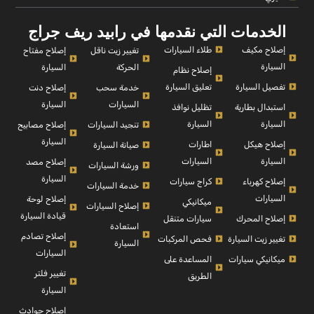
الخدمات التي نقدمها في رابيد ريف جراج
إصلاح مكيف
طلاء السيارات
إصلاح مفتاح
تغيير زيت ناقل
السيارة
السيارة
الحركة
إصلاح نظام
تفصيل السيارة
تعليق السيارة
إصلاح دنت
خدمة سحب
السيارة
السيارات
استبدال بطارية
تظليل نوافذ
السيارة
السيارة
إصلاح مصابيح
تنجيد السيارات
السيارة
إصلاح هيكل
اطارات
صيانة السيارة
السيارة
السيارات
إصلاح مصد
ورشة السيارات
السيارة
إصلاح كهرباء
كراج سيارات
خدمة السيارات
السيارات
إصلاح لوحة
ميكانيكي
إصلاح السيارات
قيادة السيارة
إصلاح المحرك
سيارات متنقل
استعادة
إصلاح تصادم
تغيير زيت السيارة
فحص المركبات
السيارة
السيارات
ميكانيكي سيارات
المساعدة على
تغيير فلتر
الطريق
السيارة
إصلاح حوادث