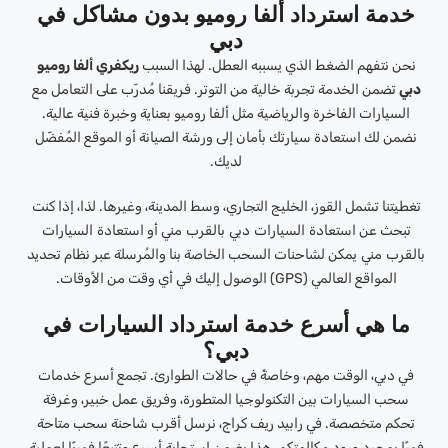
خدمة استرداد ألفا روميو بدون مشاكل في
دبي
نحن نتفهم الضغط الذي يسببه العطل. لهذا السبب
ريكفري ألفا روميو
دبي
تضمن الخدمة تجربة خالية من التوتر. فريقنا مُدرّب على التعامل مع
السيارات الفاخرة والرياضية مثل ألفا روميو بعناية وخبرة فنية عالية.
نضمن لك استعادة سيارتك بأمان إلى ورشة الصيانة أو الموقع المُفضّل
لديك.
تغطيتنا تشمل القوز، الخليج التجاري، وسط المدينة، وغيرها. لذا، إذا كنت
تبحث عن
استعادة السيارات دبي بالقرب مني
أو
استعادة السيارات
بالقرب مني
يمكن لشاحنات السحب الخاصة بنا والمُرسلة عبر نظام تحديد
المواقع العالمي (GPS) الوصول إليك في أي وقت من الأوقات.
ما هي أسرع خدمة استرداد السيارات في
دبي؟
في دبي، الوقت مهم، وخاصةً في حالات الطوارئ. تجمع أسرع خدمات
سحب السيارات بين التكنولوجيا المتطورة، وفريق عمل خبير، وغرفة
تحكم متخصصة. في رابيد ريف كراج، نرسل أقرب شاحنة سحب متاحة
فورًا بمجرد ورود مكالمتكم. هذا يضمن استجابة أسرع وتتبعًا فوريًا لعملية