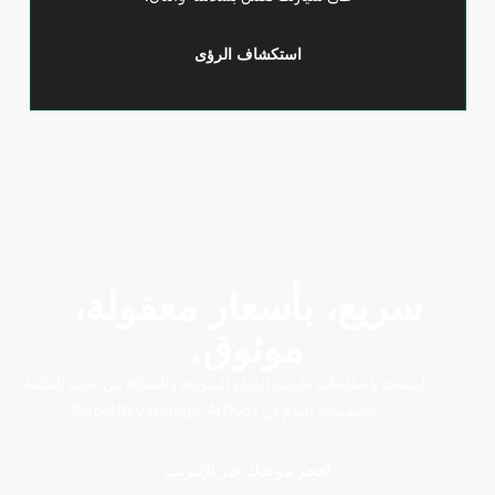
استكشاف الرؤى
سريع، بأسعار معقولة،
موثوق.
استمتع بإصلاحات تكييف الهواء السريعة والفعالة من حيث التكلفة
والموثوقة اليوم في Rapid Rev Garage، Al Quoz!
احجز موعدك عبر الإنترنت