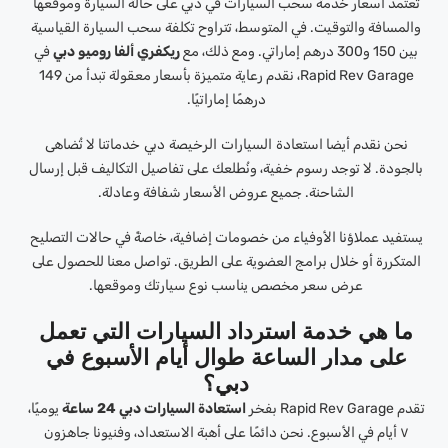
تعتمد أسعار خدمة سحب السيارات في دبي على حالة السيارة وموقعها
والمسافة والتوقيت. في المتوسط، تتراوح تكلفة سحب السيارة القياسية
بين 150 و300 درهم إماراتي. ومع ذلك، مع
ريكفري ألفا روميو دبي
في
Rapid Rev Garage، نقدم رعاية متميزة بأسعار معقولة تبدأ من 149
درهمًا إماراتيًا.
نحن نقدم أيضا
استعادة السيارات الرخيصة دبي
خدماتنا لا تُضاهى
بالجودة. لا توجد رسوم خفية، ونُطلعك على تفاصيل التكاليف قبل إرسال
الشاحنة. جميع عروض الأسعار شفافة وعادلة.
يستفيد عملاؤنا الأوفياء من خصومات إضافية، خاصةً في حالات التصليح
المتكررة أو خلال برامج العضوية على الطريق. تواصل معنا للحصول على
عرض سعر مخصص يناسب نوع سيارتك وموقعها.
ما هي خدمة استرداد السيارات التي تعمل
على مدار الساعة طوال أيام الأسبوع في
دبي؟
تقدم Rapid Rev Garage بفخر
استعادة السيارات دبي 24 ساعة
يوميًا،
٧ أيام في الأسبوع. نحن دائمًا على أهبة الاستعداد، وفنيونا جاهزون