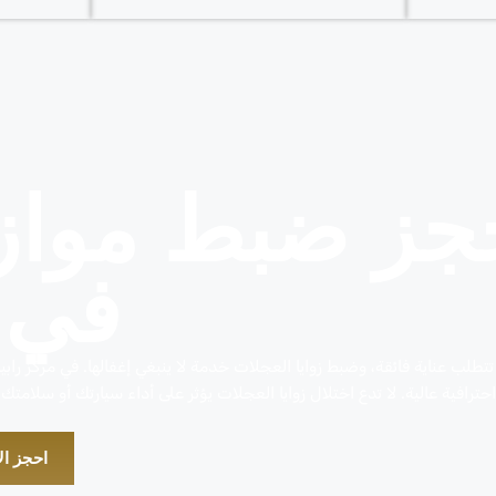
جز ضبط موازن
في ا
طلب عناية فائقة، وضبط زوايا العجلات خدمة لا ينبغي إغفالها. في مركز راب
ترافية عالية. لا تدع اختلال زوايا العجلات يؤثر على أداء سيارتك أو سلامتك.
احجز ا