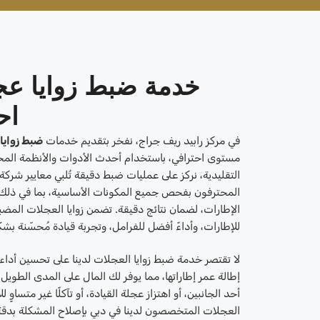
خدمة ضبط زوايا ع
اح
في مركز رابيد ريف جراج، نفخر بتقديم خدمات
ضبط زواي
مستوى احترافي، باستخدام أحدث الأدوات والأنظمة الم
التقليدية، نركز على عمليات ضبط دقيقة تُلبي معايير شرك
المحترفون بفحص جميع المكونات الأساسية، بما في ذلك نظ
الإطارات، لضمان نتائج دقيقة. تضمن زوايا العجلات المضبو
للإطارات، وأداءً أفضل للفرامل، وتجربة قيادة مُحسّنة بش
لا تقتصر خدمة ضبط زوايا العجلات لدينا على تحسين أداء
إطالة عمر إطاراتها، مما يوفر لك المال على المدى الطوي
أحد الجانبين، أو اهتزاز عجلة القيادة، أو تآكلًا غير متساوٍ
العجلات المتخصصون لدينا في دبي بإصلاح المشكلة بدقة و