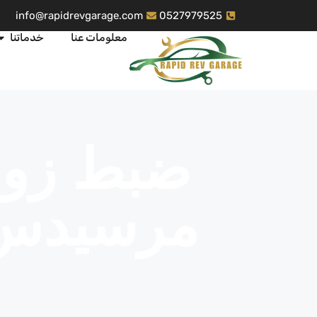
info@rapidrevgarage.com
0527979525
معلومات عنا
خدماتنا
ضبط زوا
مرسيدس 