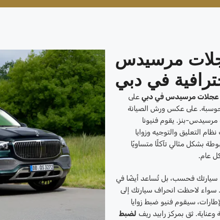
جلات مرسيدس
ترافية في دبي
ا عجلات مرسيدس في دبي
على
حوسبة. على عكس ورش الصيانة
ة مرسيدس-بنز. يقوم فنيونا
ام التعليق والتوجيه وزوايا
طة بشكل مثالي تآكلًا متساويًا
كل عام.
 سيارتك فحسب، بل تُساعد أيضًا في
ل. سواء لاحظت انحراف سيارتك إلى
 للإطارات، سيقوم فنيو ضبط زوايا
عناية. ثق بمركز رابيد ريف
لضبط