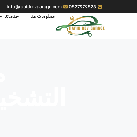
info@rapidrevgarage.com
0527979525
معلومات عنا
خدماتنا
م
التشخي