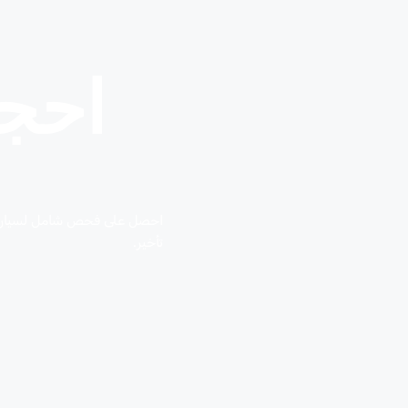
احج
احصل على فحص شامل لسيارتك م
تأخير.