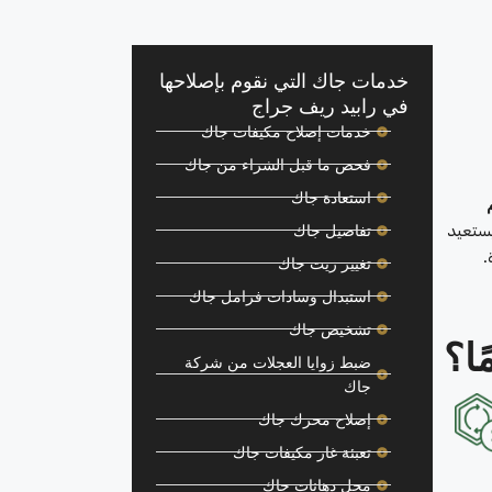
خدمات جاك التي نقوم بإصلاحها
في رابيد ريف جراج
خدمات إصلاح مكيفات جاك
فحص ما قبل الشراء من جاك
استعادة جاك
يستعيد
تفاصيل جاك
.
تغيير زيت جاك
استبدال وسادات فرامل جاك
تشخيص جاك
ا؟
ضبط زوايا العجلات من شركة
جاك
إصلاح محرك جاك
تعبئة غاز مكيفات جاك
محل دهانات جاك