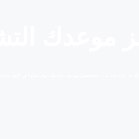
ز موعدك الت
ن نوع جاك لدى متخصصين يهتمون براحتك. يوفر مركزنا في القوز تشخيصًا س