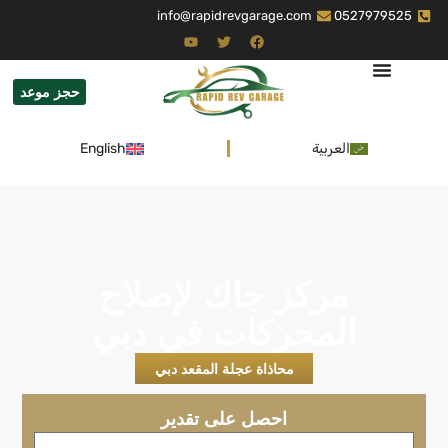
info@rapidrevgarage.com
0527979525
حجز موعد
العربية
English
مركز جاك لإصلاح
المحركات في دبي
محاذاة عجلة المقعد دبي
احصل على تقدير