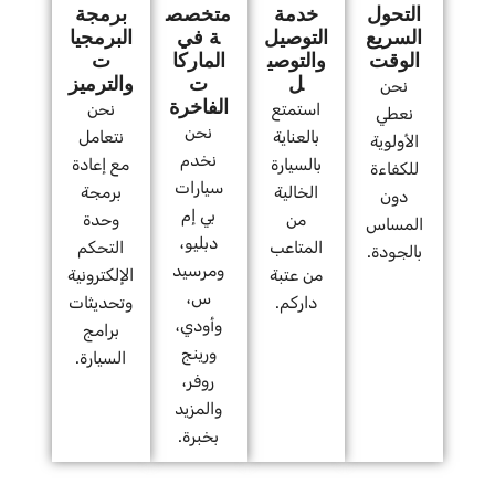
التحول
خدمة
متخصص
برمجة
السريع
التوصيل
ة في
البرمجيا
الوقت
والتوصي
الماركا
ت
ل
ت
والترميز
نحن
الفاخرة
استمتع
نحن
نعطي
نحن
بالعناية
نتعامل
الأولوية
نخدم
بالسيارة
مع إعادة
للكفاءة
سيارات
الخالية
برمجة
دون
بي إم
من
وحدة
المساس
دبليو،
المتاعب
التحكم
بالجودة.
ومرسيد
من عتبة
الإلكترونية
س،
داركم.
وتحديثات
وأودي،
برامج
ورينج
السيارة.
روفر،
والمزيد
بخبرة.