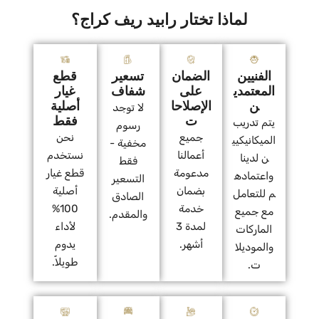
لماذا تختار رابيد ريف كراج؟
الفنيين
الضمان
تسعير
قطع
المعتمدي
على
شفاف
غيار
ن
الإصلاحا
أصلية
لا توجد
ت
فقط
يتم تدريب
رسوم
جميع
نحن
الميكانيكيي
مخفية -
أعمالنا
نستخدم
ن لدينا
فقط
مدعومة
قطع غيار
واعتماده
التسعير
بضمان
أصلية
م للتعامل
الصادق
خدمة
100%
مع جميع
والمقدم.
لمدة 3
لأداء
الماركات
أشهر.
يدوم
والموديلا
طويلاً.
ت.