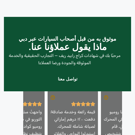
موثوق به من قبل أصحاب السيارات عبر دبي
ماذا يقول عملاؤنا عنا.
مرحبًا بك في شهادات كراج رابيد ريف — التجارب الحقيقية والخدمة
الموثوقة والجودة ورضا العملاء!
تواصل معنا
رتي ألفا روميو
قيمة رائعة وخدمة صادقة!
واجهتُ مشاكل في تأخر
ن تردد في المحرك
دفعت ١٢٠٠ درهم إماراتي
التوربو في سيارتي ألفا
ق عالٍ. قام
لصيانة شاملة للمحرك.
روميو كوادريفوليو. قاموا
بيد ريف بتشخيص
استبدلوا البواجي والفلاتر
بتنظيف نظام التوربو،