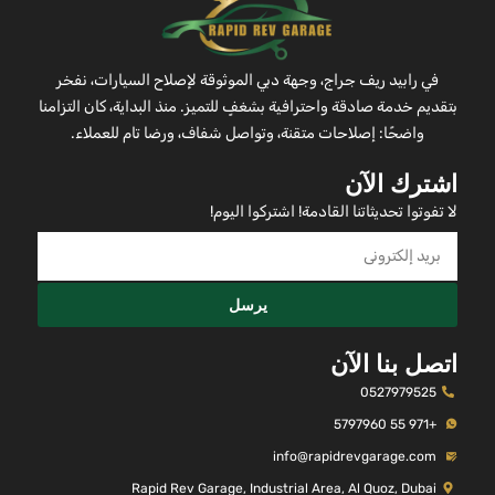
في رابيد ريف جراج، وجهة دبي الموثوقة لإصلاح السيارات، نفخر
بتقديم خدمة صادقة واحترافية بشغفٍ للتميز. منذ البداية، كان التزامنا
واضحًا: إصلاحات متقنة، وتواصل شفاف، ورضا تام للعملاء.
اشترك الآن
لا تفوتوا تحديثاتنا القادمة! اشتركوا اليوم!
يرسل
اتصل بنا الآن
0527979525
+971 55 5797960
info@rapidrevgarage.com
Rapid Rev Garage, Industrial Area, Al Quoz, Dubai