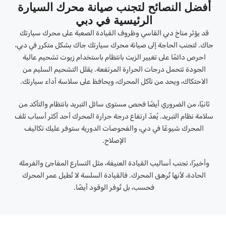
أفضل النصائح لتجنب صيانة محرك السيارة
الرئيسية في دبي
قد يؤثر مناخ دبي القاسي وظروف القيادة الصعبة على محرك سيارتك
جاك. لتجنب الحاجة إلى صيانة محرك سيارتك جاك بشكل متكرر في دبي،
احرص دائمًا على تغيير الزيت بانتظام باستخدام زيوت تشحيم عالية
الجودة تتحمل درجات الحرارة المرتفعة. يقلل التشحيم السليم من
الاحتكاك، ويحد من تآكل المحرك، ويحافظ على سلاسة أداء سيارتك.
ثانيًا، من الضروري أيضًا فحص مستوى سائل التبريد بانتظام والتأكد من
سلامة نظام التبريد. يُعدّ ارتفاع درجة حرارة المحرك أحد أكثر أسباب تلف
المحرك شيوعًا في دبي، والفحوصات الدورية ستوفر عليك تكاليف
الإصلاح.
وأخيرًا، تجنب أساليب القيادة العنيفة، مثل التسارع المفاجئ والفرملة
الحادة، لأنها تُرهق المحرك. فالقيادة السلسة لا تُطيل عمر المحرك
فحسب، بل تُوفر الوقود أيضًا.