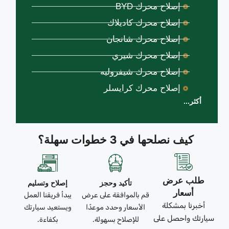
إصلاح محرك BYD
إصلاح محرك كاديلاك
إصلاح محرك شانجان
إصلاح محرك شيري
إصلاح محرك شيفروليه
إصلاح محرك كرايسلر
أكثر...
كيف نصلحها في 3 خطوات سهلة؟
طلب عرض
تأكيد وحجز
إصلاح وتسليم
أسعار
قم بالموافقة على عرض
يبدأ فريقنا العمل
أخبرنا بمشكلة
الأسعار وحدد موعدًا
ويستعيد سيارتك
سيارتك واحصل على
للإصلاح بسهولة.
بكفاءة.