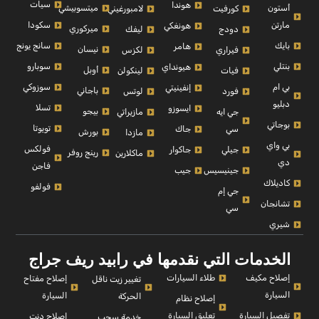
سيات
هوندا
أستون
ميتسوبيشي
كورفيت
لامبورغيني
مارتن
سكودا
هونغكي
ميركوري
دودج
ليفك
بايك
سانج يونج
هامر
نيسان
فيراري
لكزس
بنتلي
سوبارو
هيونداي
أوبل
فيات
لينكولن
بي ام
سوزوكي
إنفينيتي
باجاني
فورد
لوتس
دبليو
تسلا
ايسوزو
بيجو
جي ايه
مازيراتي
بوجاتي
تويوتا
سي
جاك
بورش
مازدا
بي واي
فولكس
جيلي
جاكوار
رينج روفر
ماكلارين
دي
فاجن
جينيسيس
جيب
كاديلاك
فولفو
جي إم
تشانجان
سي
شيري
الخدمات التي نقدمها في رابيد ريف جراج
إصلاح مكيف
طلاء السيارات
إصلاح مفتاح
تغيير زيت ناقل
السيارة
السيارة
الحركة
إصلاح نظام
تفصيل السيارة
تعليق السيارة
إصلاح دنت
خدمة سحب