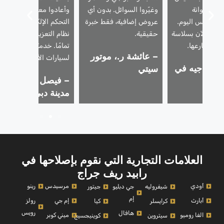
الأسطوانة
وغيّروا السوائل. بدون أي
وأعادوا معايرة وحدة
 في نفس اليوم.
عروض إضافية، فقط خبرة
التحكم الإلكترونية، وأصبح
يارة الآن بسلاسة
حقيقية.
نظام التعزيز يبدو جديدًا
دة تسارعها.
تمامًا. خدمة ممتازة حقًا
– عائشة ر.، موتور
لسيارات الأداء العالي.
م.، جيه في
سيتي
– فيصل ك.، وسط
مدينة دبي
العلامات التجارية التي نقوم بإصلاحها في
رابيد ريف جراج
أودي
مرسيدس
رينو
شيفروليه
جي دبليو
جيتور
إم
أبارث
إم جي
رولز
كرايسلر
كيا
رويس
هافال
الفا روميو
ميني كوبر
سيتروين
كوينيجسيج