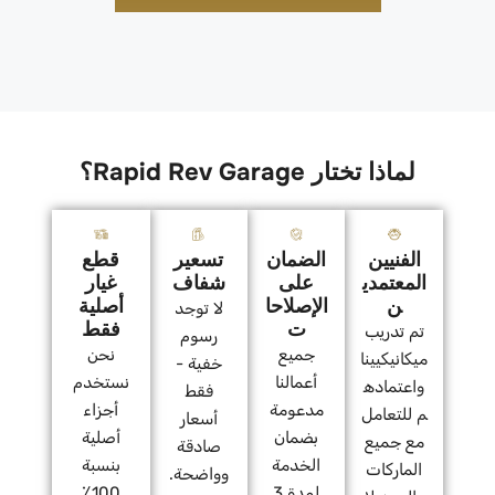
لماذا تختار Rapid Rev Garage؟
الفنيين
الضمان
تسعير
قطع
المعتمدي
على
شفاف
غيار
ن
الإصلاحا
أصلية
لا توجد
ت
فقط
تم تدريب
رسوم
جميع
نحن
ميكانيكيينا
خفية -
أعمالنا
نستخدم
واعتماده
فقط
مدعومة
أجزاء
م للتعامل
أسعار
بضمان
أصلية
مع جميع
صادقة
الخدمة
بنسبة
الماركات
وواضحة.
لمدة 3
100٪