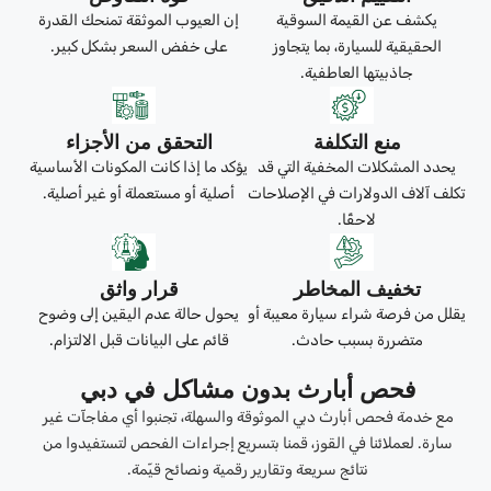
يكشف عن القيمة السوقية
إن العيوب الموثقة تمنحك القدرة
الحقيقية للسيارة، بما يتجاوز
على خفض السعر بشكل كبير.
جاذبيتها العاطفية.
منع التكلفة
التحقق من الأجزاء
يحدد المشكلات المخفية التي قد
يؤكد ما إذا كانت المكونات الأساسية
تكلف آلاف الدولارات في الإصلاحات
أصلية أو مستعملة أو غير أصلية.
لاحقًا.
تخفيف المخاطر
قرار واثق
يقلل من فرصة شراء سيارة معيبة أو
يحول حالة عدم اليقين إلى وضوح
متضررة بسبب حادث.
قائم على البيانات قبل الالتزام.
فحص أبارث بدون مشاكل في دبي
مع خدمة فحص أبارث دبي الموثوقة والسهلة، تجنبوا أي مفاجآت غير
سارة. لعملائنا في القوز، قمنا بتسريع إجراءات الفحص لتستفيدوا من
نتائج سريعة وتقارير رقمية ونصائح قيّمة.