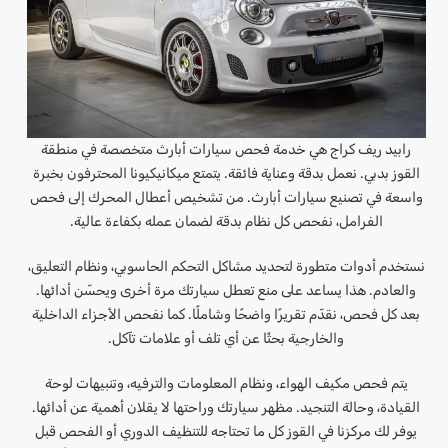
رابيد ريف كراج هي خدمة فحص سيارات أبارث متخصصة في منطقة
القوز بدبي. نعمل بدقة وعناية فائقة. يتمتع ميكانيكيونا المحترفون بخبرة
واسعة في تصنيع سيارات أبارث. من تشخيص أعطال المحرك إلى فحص
الفرامل، نفحص كل نظام بدقة لضمان عمله بكفاءة عالية.
نستخدم أدوات متطورة لتحديد مشاكل التحكم الحاسوبي، ونظام التعليق،
والعادم. هذا يساعد على منع تعطل سيارتك مرة أخرى ويحسّن أدائها.
بعد كل فحص، نقدّم تقريرًا واضحًا وشاملًا. كما نفحص الأجزاء الداخلية
والخارجية بحثًا عن أي تلف أو علامات تآكل.
يتم فحص مكيف الهواء، ونظام المعلومات والترفيه، وتنبيهات لوحة
القيادة، وحالة التنجيد. مظهر سيارتك وراحتها لا يقلان أهمية عن أدائها.
يوفر لك مركزنا في القوز كل ما تحتاجه للتنظيف الدوري أو الفحص قبل