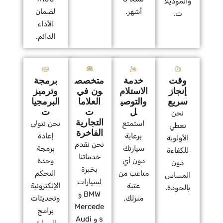
والموديلا
أشهر.
لضمان
ت.
الأداء
الدائم.
وقت
خدمة
متخصص
برمجة
إنجاز
الاستلام
ون في
وترميز
سريع
والتوصي
العلاما
البرمجيا
ل
ت
ت
نحن
التجارية
استمتع
نحن نتولى
نعطي
الفاخرة
برعاية
إعادة
الأولوية
نحن نقدم
سيارتك
برمجة
للكفاءة
خدماتنا
دون أي
وحدة
دون
بخبرة
متاعب من
التحكم
المساس
لسيارات
عتبة
الإلكترونية
بالجودة.
BMW و
منزلك.
وتحديثات
Mercede
برامج
s و Audi
السيارة.