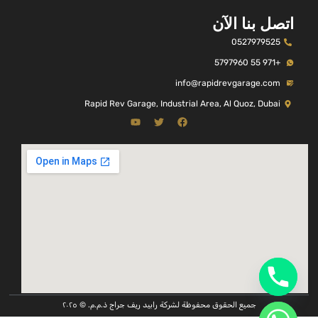
اتصل بنا الآن
0527979525
+971 55 5797960
info@rapidrevgarage.com
Rapid Rev Garage, Industrial Area, Al Quoz, Dubai
جميع الحقوق محفوظة لشركة رابيد ريف جراج ذ.م.م. © ٢٠٢٥