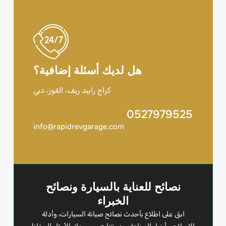
هل لديك أسئلة إضافية؟
كراج رابيد ريف، القوز، دبي
0527979525
info@rapidrevgarage.com
نصائح للعناية بالسيارة ونصائح
الخبراء
ابقَ على اطلاع بأحدث نصائح صيانة السيارات، وأدلة