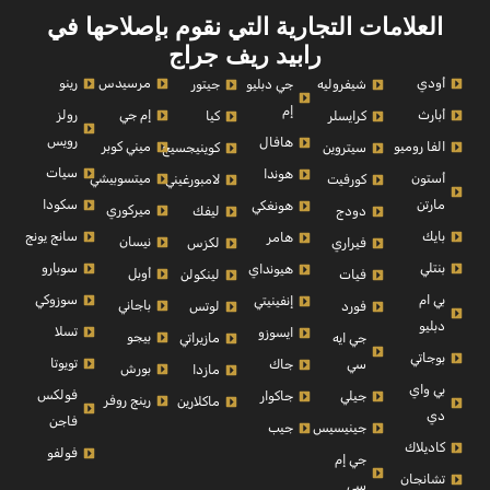
العلامات التجارية التي نقوم بإصلاحها في
رابيد ريف جراج
أودي
مرسيدس
رينو
شيفروليه
جي دبليو
جيتور
إم
أبارث
إم جي
رولز
كرايسلر
كيا
رويس
هافال
الفا روميو
ميني كوبر
سيتروين
كوينيجسيج
سيات
هوندا
أستون
ميتسوبيشي
كورفيت
لامبورغيني
مارتن
سكودا
هونغكي
ميركوري
دودج
ليفك
بايك
سانج يونج
هامر
نيسان
فيراري
لكزس
بنتلي
سوبارو
هيونداي
أوبل
فيات
لينكولن
بي ام
سوزوكي
إنفينيتي
باجاني
فورد
لوتس
دبليو
تسلا
ايسوزو
بيجو
جي ايه
مازيراتي
بوجاتي
تويوتا
سي
جاك
بورش
مازدا
بي واي
فولكس
جيلي
جاكوار
رينج روفر
ماكلارين
دي
فاجن
جينيسيس
جيب
كاديلاك
فولفو
جي إم
تشانجان
سي