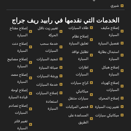
شيري
الخدمات التي نقدمها في رابيد ريف جراج
إصلاح مكيف
طلاء السيارات
إصلاح مفتاح
تغيير زيت ناقل
السيارة
السيارة
الحركة
إصلاح نظام
تفصيل السيارة
تعليق السيارة
إصلاح دنت
خدمة سحب
السيارة
السيارات
استبدال بطارية
تظليل نوافذ
السيارة
السيارة
إصلاح مصابيح
تنجيد السيارات
السيارة
إصلاح هيكل
اطارات
صيانة السيارة
السيارة
السيارات
إصلاح مصد
ورشة السيارات
السيارة
إصلاح كهرباء
كراج سيارات
خدمة السيارات
السيارات
إصلاح لوحة
ميكانيكي
إصلاح السيارات
قيادة السيارة
إصلاح المحرك
سيارات متنقل
استعادة
إصلاح تصادم
تغيير زيت السيارة
فحص المركبات
السيارة
السيارات
ميكانيكي سيارات
المساعدة على
تغيير فلتر
الطريق
السيارة