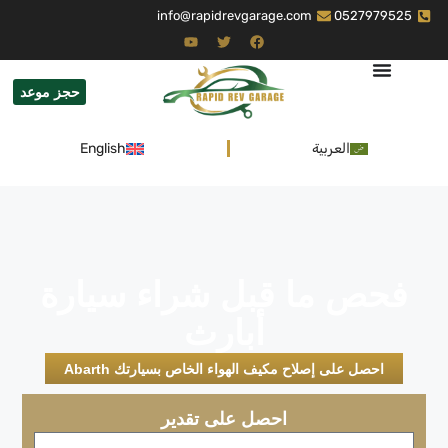
info@rapidrevgarage.com
0527979525
حجز موعد
العربية
English
فحص ما قبل شراء سيارة
أبارث
احصل على إصلاح مكيف الهواء الخاص بسيارتك Abarth
احصل على تقدير