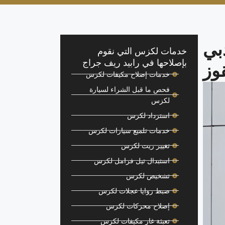
بي
خدمات لكزس التي نقوم
بإصلاحها في رابيد ريف جراج
وز
خدمات إصلاح مكيفات لكزس
فحص ما قبل الشراء لسيارة
لكزس
استرداد لكزس
خدمات تلميع سيارات لكزس
تغيير زيت لكزس
استبدال تيل فرامل لكزس
تشخيص لكزس
ضبط زوايا عجلات لكزس
إصلاح محركات لكزس
تعبئة غاز مكيفات لكزس