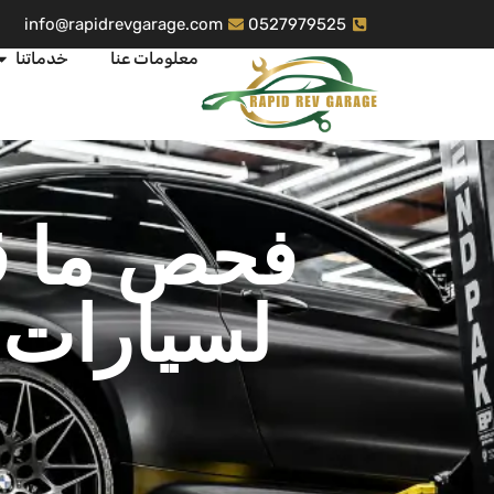
info@rapidrevgarage.com
0527979525
معلومات عنا
خدماتنا
فحص ما ق
لسيارات