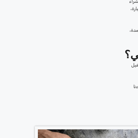
شراء
رة،
مدة،
ي؟
غيل
نا