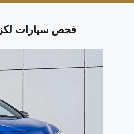
فحص سيارات لكزس