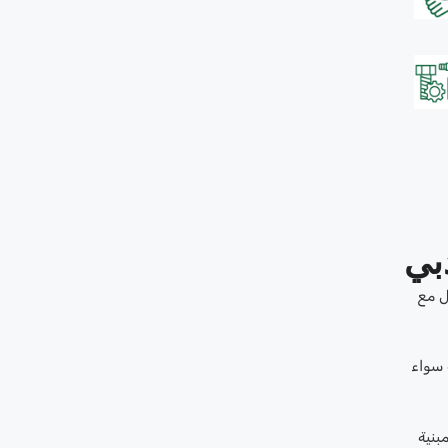
بي
ل مع
 سواء
بنية