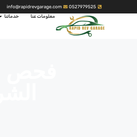
info@rapidrevgarage.com
0527979525
معلومات عنا
خدماتنا
فحص ب
الشر