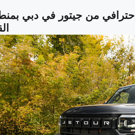
حترافي من جيتور في دبي بمنط
الق