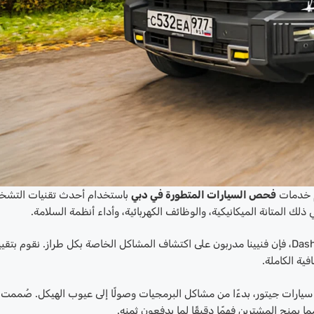
دم خدمات
فحص السيارات المتطورة في دبي
باستخدام أحدث تقنيات التشخ
سواء كنت تفكر في شراء دراجة جيتورX70 أو X90 أو Dashing، فإن فنيينا مدربون على اكتشاف المشاكل الخاصة بكل طراز. نقوم بتق
ية الكاملة.
 سيارات جيتور، بدءًا من مشاكل البرمجيات وصولًا إلى عيوب الهيكل. صُممت
 يمنح المشترين فهمًا دقيقًا لما يدفعون ثمنه.