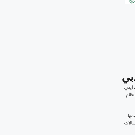
بي
 أيدي
نظام
مها.
صالات