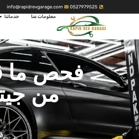
info@rapidrevgarage.com
0527979525
معلومات عنا
خدماتنا
فحص ما ق
من جيت