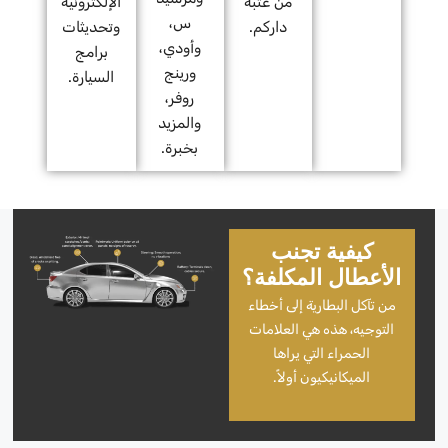
من عتبة
الإلكترونية
س،
داركم.
وتحديثات
وأودي،
برامج
ورينج
السيارة.
روفر،
والمزيد
بخبرة.
كيفية تجنب
الأعطال المكلفة؟
من تآكل البطارية إلى أخطاء
التوجيه، هذه هي العلامات
الحمراء التي يراها
الميكانيكيون أولاً.