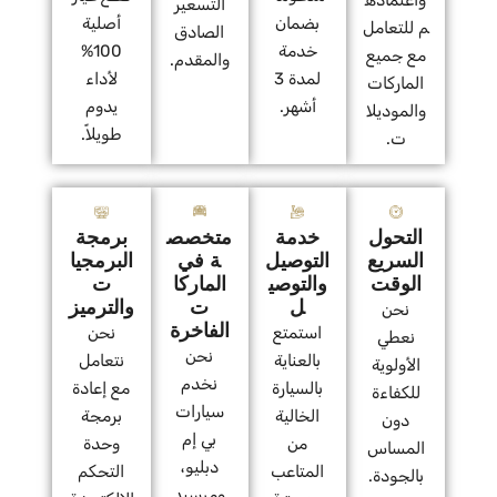
التسعير
بضمان
أصلية
م للتعامل
الصادق
خدمة
100%
مع جميع
والمقدم.
لمدة 3
لأداء
الماركات
أشهر.
يدوم
والموديلا
طويلاً.
ت.
التحول
خدمة
متخصص
برمجة
السريع
التوصيل
ة في
البرمجيا
الوقت
والتوصي
الماركا
ت
ل
ت
والترميز
نحن
الفاخرة
استمتع
نحن
نعطي
نحن
بالعناية
نتعامل
الأولوية
نخدم
بالسيارة
مع إعادة
للكفاءة
سيارات
الخالية
برمجة
دون
بي إم
من
وحدة
المساس
دبليو،
المتاعب
التحكم
بالجودة.
ومرسيد