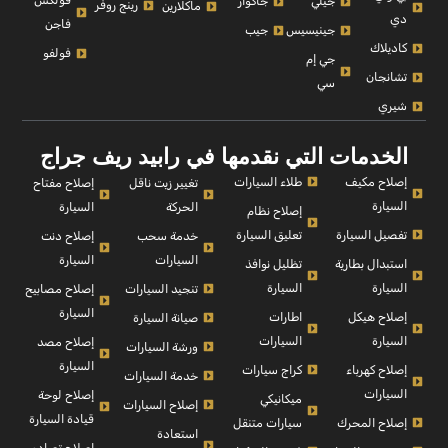
فولكس
جيلي
جاكوار
رينج روفر
ماكلارين
دي
فاجن
جينيسيس
جيب
كاديلاك
فولفو
جي إم
تشانجان
سي
شيري
الخدمات التي نقدمها في رابيد ريف جراج
إصلاح مكيف
طلاء السيارات
إصلاح مفتاح
تغيير زيت ناقل
السيارة
السيارة
الحركة
إصلاح نظام
تفصيل السيارة
تعليق السيارة
إصلاح دنت
خدمة سحب
السيارة
السيارات
استبدال بطارية
تظليل نوافذ
السيارة
السيارة
إصلاح مصابيح
تنجيد السيارات
السيارة
إصلاح هيكل
اطارات
صيانة السيارة
السيارة
السيارات
إصلاح مصد
ورشة السيارات
السيارة
إصلاح كهرباء
كراج سيارات
خدمة السيارات
السيارات
إصلاح لوحة
ميكانيكي
إصلاح السيارات
قيادة السيارة
إصلاح المحرك
سيارات متنقل
استعادة
إصلاح تصادم