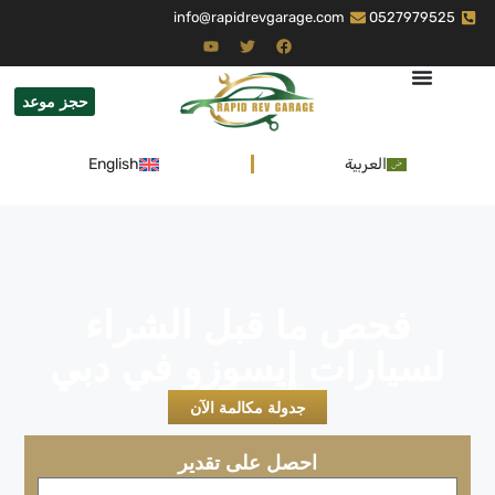
info@rapidrevgarage.com
0527979525
حجز موعد
العربية
English
فحص ما قبل الشراء
لسيارات إيسوزو في دبي
جدولة مكالمة الآن
احصل على تقدير