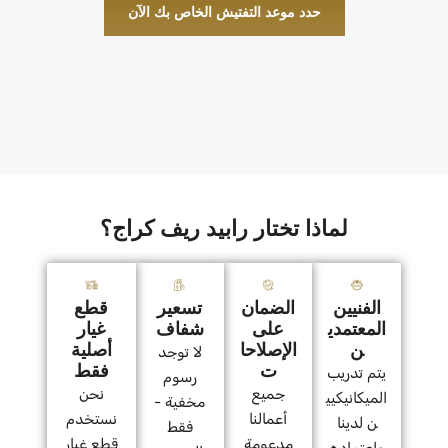
حدد موعد التفتيش الخاص بك الآن
لماذا تختار رابيد ريف كراج؟
الفنيين
الضمان
تسعير
قطع
المعتمدي
على
شفاف
غيار
ن
الإصلاحا
أصلية
لا توجد
ت
فقط
يتم تدريب
رسوم
جميع
نحن
الميكانيكيي
مخفية -
أعمالنا
نستخدم
ن لدينا
فقط
مدعومة
قطع غيار
واعتماده