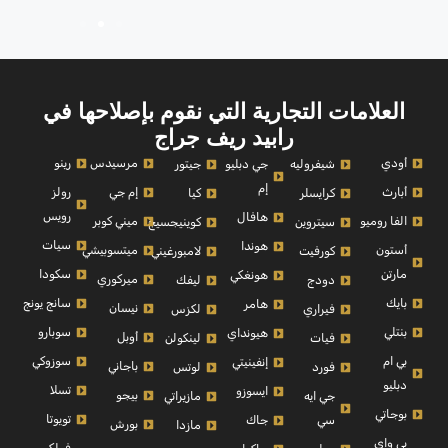
العلامات التجارية التي نقوم بإصلاحها في
رابيد ريف جراج
أودي
مرسيدس
رينو
شيفروليه
جي دبليو
جيتور
إم
أبارث
إم جي
رولز
كرايسلر
كيا
رويس
هافال
الفا روميو
ميني كوبر
سيتروين
كوينيجسيج
سيات
هوندا
أستون
ميتسوبيشي
كورفيت
لامبورغيني
مارتن
سكودا
هونغكي
ميركوري
دودج
ليفك
بايك
سانج يونج
هامر
نيسان
فيراري
لكزس
بنتلي
سوبارو
هيونداي
أوبل
فيات
لينكولن
بي ام
سوزوكي
إنفينيتي
باجاني
فورد
لوتس
دبليو
تسلا
ايسوزو
بيجو
جي ايه
مازيراتي
بوجاتي
تويوتا
سي
جاك
بورش
مازدا
بي واي