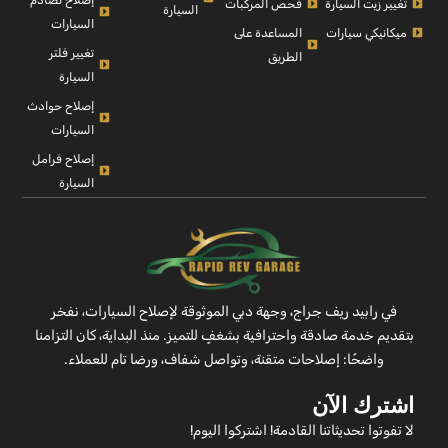
تغيير زيت السيارة
فحص المركبات
السيارة
السيارات
ميكانيكي سيارات
المساعدة على
تغيير فلتر
الطريق
السيارة
إصلاح حوادث
السيارات
إصلاح فرامل
السيارة
في رابيد ريف جراج، وجهة دبي الموثوقة لإصلاح السيارات، نفخر
بتقديم خدمة صادقة واحترافية بشغفٍ للتميز. منذ البداية، كان التزامنا
واضحًا: إصلاحات متقنة، وتواصل شفاف، ورضا تام للعملاء.
اشترك الآن
لا تفوتوا تحديثاتنا القادمة! اشتركوا اليوم!