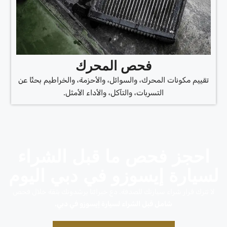
فحص المحرك
تقييم مكونات المحرك، والسوائل، والأحزمة، والخراطيم بحثًا عن
التسربات، والتآكل، والأداء الأمثل.
احجز فحص ما قبل الشراء
لسيارة إيسوزو في دبي اليوم
لا تترك قرار شراء سيارتك للصدفة. دع خبرائنا يرشدونك بثقة خلال فحص
شامل قبل الشراء لسيارة إيسوزو في دبي.