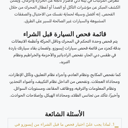
تتعرض المركبات في بيئة دبي لأضرار ناتجة عن الحرارة والرمال. ويمكن
الكشف المبكر عن مؤشرات التآكل أو الصدأ أو أعطال المحرك من خلال
الفحص. إنه أفضل وسيلة لحماية نفسك من الاحتيال والصفقات
المشبوهة والسيارات غير الصالحة للسير على الطرق.
قائمة فحص السيارة قبل الشراء
يتم فحص وحدة التحكم في المحرك وناقل الحركة وأنظمة الانبعاثات
بدقة كجزء من قائمة فحص سيارات إيسوزو. ولضمان بقاء سيارتك باردة
في طقس دبي الحار، نفحص الرادياتير والأحزمة والخراطيم ونظام
التبريد.
كما نفحص المكابح، ونظام العادم، وأجزاء نظام التعليق، وتآكل الإطارات،
ومحاذاة العجلات. ونفحص من الداخل نظام التكييف، وأضواء التحذير،
ونظام المعلومات والترفيه، ووظائف المقاعد، ومستويات السوائل.
وأخيرًا، نتأكد من تجانس الطلاء، ومحاذاة الهيكل، وإصلاحات الحوادث.
الأسئلة الشائعة
1. لماذا يجب عليّ اختيار فحص ما قبل الشراء من إيسوزو في