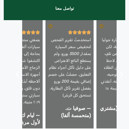
تواصل معنا
ري سيارة جوليا
استخدمتُ تقرير الفحص
بصفتي مبتدئًا في استخدا
موديل ٢٠١٨ رائعة، لكن
لتخفيض سعر السيارة
سيارات ألفا روميو، كنتُ
كشف عن تلفٍ
بمقدار 3500 يورو، ولم
بحاجة إلى خبراء. لقد
هيكلها. لاحظ
يستطع البائع الاعتراض
اكتشفوا شقًا صغيرًا في
م تطابق الطلاء
على دليل تآكل أجزاء نظام
الزجاج الأمامي وخللًا في
عمود التوجيه،
التعليق. حصلتُ على خصم
أجهزة الاستشعار لم
غفل عنه. أنقذني
إضافي بقيمة 200 يورو
ألاحظه أبدًا. الآن أقود
ذلك من خطأٍ بقيمة ١٥
بفضل تقرير تآكل البطارية.
دون قلق، وأنا أعلم أن
!
تستحق كل قرش!
سيارتي ستيلفيو موديل
٢٠١٩ متينة.
و ر. (مشتري
— صوفيا ت.
— ليام ك. (المشتري
)
(متحمسة ألفا)
لأول مرة)