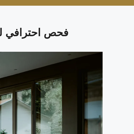
فحص احترافي لس