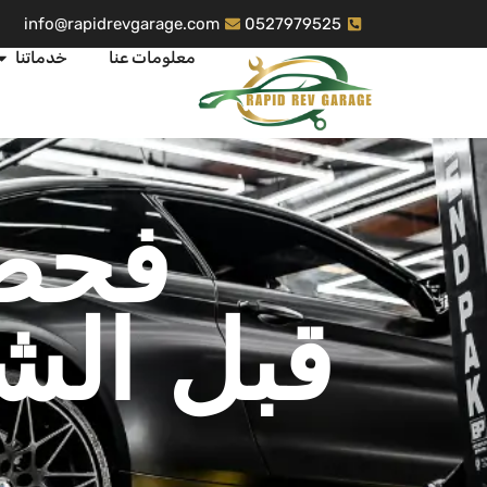
info@rapidrevgarage.com
0527979525
معلومات عنا
خدماتنا
فحص 
قبل الش