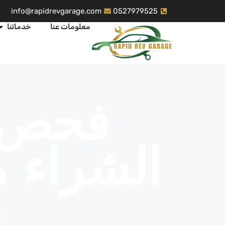
info@rapidrevgarage.com
0527979525
معلومات عنا
خدماتنا
فحص م
الشراء م
ف