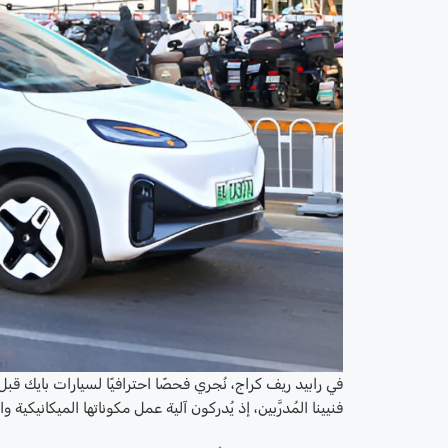
في رابيد ريف كراج، نُجري فحصًا احترافيًا لسيارات بايك ق
فنيينا المُدرَّبين، إذ يُدركون آلية عمل مكوناتها الميكانيك