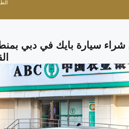
الطو
راء سيارة بايك في دبي بمنط
الق