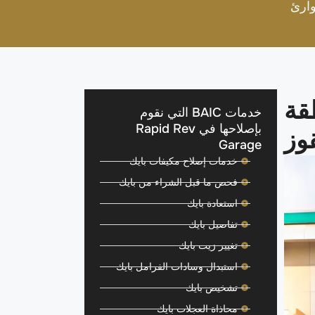
ارئ
قة
خدمات BAIC التي نقوم
بإصلاحها في Rapid Rev
وز
Garage
خدمات إصلاح مكيفات بايك
فحص ما قبل الشراء من بايك
استعادة بايك
تفاصيل بايك
تغيير زيت بايك
استبدال وسادات الفرامل بايك
تشخيص بايك
محاذاة العجلات بايك