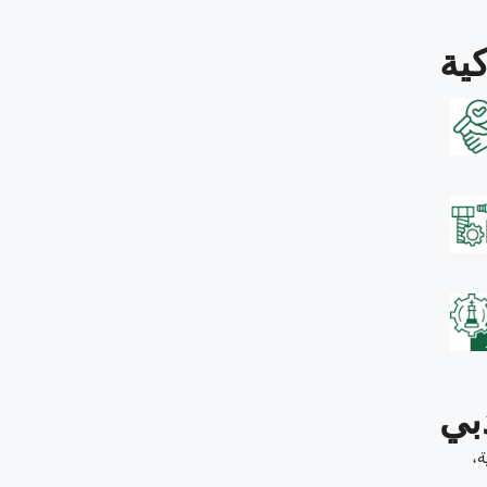
ية
بي
ة،