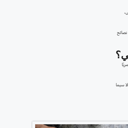
س،
نصائح
ي؟
يًا
ا سيما