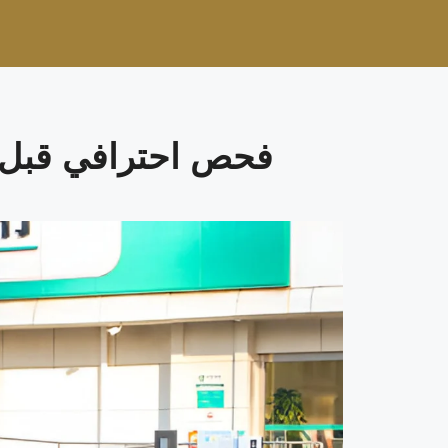
فحص احترافي قبل ش