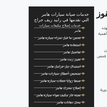
وز
خدمات صيانة سيارات هامر
التي نقدمها في رابيد ريف جراج
خدمات إصلاح مكيفات سيارات
هذه
هامر
أهمية
فحص ما قبل شراء سيارة هامر
استعادة هامر
ن
تفاصيل هامر
جة فحص
تغيير زيت هامر
استبدال تيل فرامل هامر
تشخيص أعطال سيارات هامر
ضبط زوايا عجلات سيارة هامر
إصلاح محرك هامر
ورية
تعبئة غاز مكيف هواء سيارة هامر
محل دهانات هامر