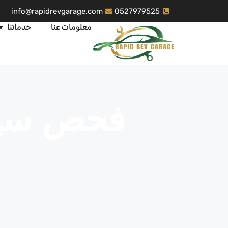
info@rapidrevgarage.com
0527979525
معلومات عنا
خدماتنا
فحص سيا