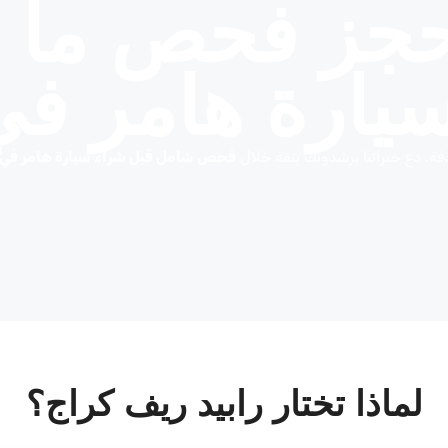
حجز فحص ما ق
يارة هامر في
دفة. دع خبرائنا يرشدونك بثقة خلال
فحص شامل قبل شراء سيارة هامر في 
لماذا تختار رابيد ريف كراج؟