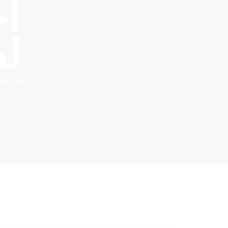
ا
لس
لا تترك قرار شراء سيارتك للص