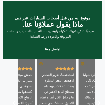
موثوق به من قبل أصحاب السيارات عبر دبي
ماذا يقول عملاؤنا عنا.
مرحبًا بك في شهادات كراج رابيد ريف — التجارب الحقيقية والخدمة
الموثوقة والجودة ورضا العملاء!
تواصل معنا
ري سيارة جوليا
استخدمتُ تقرير الفحص
بصفتي مبتدئًا في استخدا
موديل ٢٠١٨ رائعة، لكن
لتخفيض سعر السيارة
سيارات ألفا روميو، كنتُ
كشف عن تلفٍ
بمقدار 3500 يورو، ولم
بحاجة إلى خبراء. لقد
هيكلها. لاحظ
يستطع البائع الاعتراض
اكتشفوا شقًا صغيرًا في
م تطابق الطلاء
على دليل تآكل أجزاء نظام
الزجاج الأمامي وخللًا في
عمود التوجيه،
التعليق. حصلتُ على خصم
أجهزة الاستشعار لم