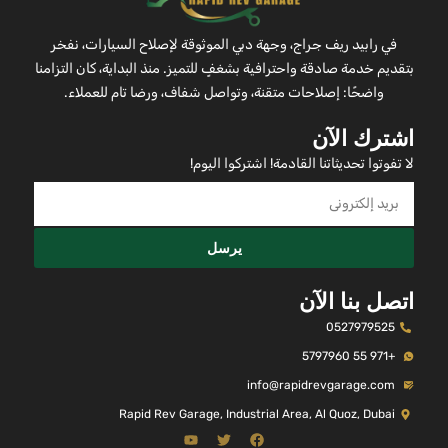
في رابيد ريف جراج، وجهة دبي الموثوقة لإصلاح السيارات، نفخر
بتقديم خدمة صادقة واحترافية بشغفٍ للتميز. منذ البداية، كان التزامنا
واضحًا: إصلاحات متقنة، وتواصل شفاف، ورضا تام للعملاء.
اشترك الآن
لا تفوتوا تحديثاتنا القادمة! اشتركوا اليوم!
يرسل
اتصل بنا الآن
0527979525
+971 55 5797960
info@rapidrevgarage.com
Rapid Rev Garage, Industrial Area, Al Quoz, Dubai