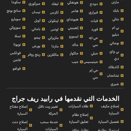
مارتن
سكودا
هونغكي
ميركوري
دودج
ليفك
بايك
سانج يونج
هامر
نيسان
فيراري
لكزس
بنتلي
سوبارو
هيونداي
أوبل
فيات
لينكولن
بي ام
سوزوكي
إنفينيتي
باجاني
فورد
لوتس
دبليو
تسلا
ايسوزو
بيجو
جي ايه
مازيراتي
بوجاتي
تويوتا
سي
جاك
بورش
مازدا
بي واي
فولكس
جيلي
جاكوار
رينج روفر
ماكلارين
دي
فاجن
جينيسيس
جيب
كاديلاك
فولفو
جي إم
تشانجان
سي
شيري
الخدمات التي نقدمها في رابيد ريف جراج
إصلاح مكيف
طلاء السيارات
إصلاح مفتاح
تغيير زيت ناقل
السيارة
السيارة
الحركة
إصلاح نظام
تفصيل السيارة
تعليق السيارة
إصلاح دنت
خدمة سحب
السيارة
السيارات
استبدال بطارية
تظليل نوافذ