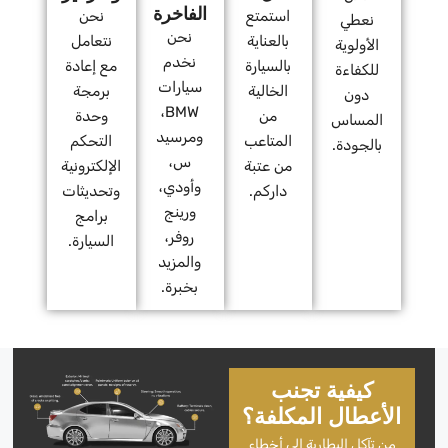
الفاخرة
استمتع
نحن
نعطي
نحن
بالعناية
نتعامل
الأولوية
نخدم
بالسيارة
مع إعادة
للكفاءة
سيارات
الخالية
برمجة
دون
BMW،
من
وحدة
المساس
ومرسيد
المتاعب
التحكم
بالجودة.
س،
من عتبة
الإلكترونية
وأودي،
داركم.
وتحديثات
ورينج
برامج
روفر،
السيارة.
والمزيد
بخبرة.
كيفية تجنب
الأعطال المكلفة؟
من تآكل البطارية إلى أخطاء