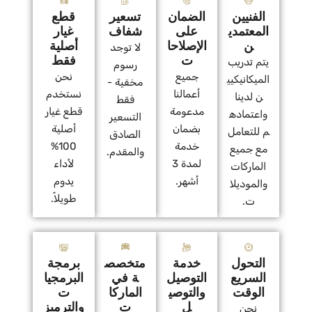
الفنيين
الضمان
تسعير
قطع
المعتمدي
على
شفاف
غيار
ن
الإصلاحا
أصلية
لا توجد
ت
فقط
يتم تدريب
رسوم
جميع
نحن
الميكانيكيي
مخفية -
أعمالنا
نستخدم
ن لدينا
فقط
مدعومة
قطع غيار
واعتماده
التسعير
بضمان
أصلية
م للتعامل
الصادق
خدمة
100%
مع جميع
والمقدم.
لمدة 3
لأداء
الماركات
أشهر.
يدوم
والموديلا
طويلاً.
ت.
التحول
خدمة
متخصص
برمجة
السريع
التوصيل
ة في
البرمجيا
الوقت
والتوصي
الماركا
ت
ل
ت
والترميز
نحن