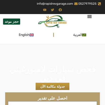
info@rapidrevgarage.com
0527979525
حجز موعد
العربية
English
فحص سيارات لامبورغيني
في دبي
جدولة مكالمة الآن
احصل على تقدير