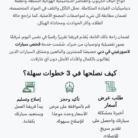
ألواح ألياف الكربون، والعناصر الديناميكية الهوائية النشطة، وأنظمة
ديناميكيات القيادة المتكاملة. نحلل التآكل والتلف في المواد المتخصصة،
لضمان مطابقة كل شيء لمواصفات المصنع الأصلية. كما نراجع حالة
الطلاء، وآثار الحوادث، ومحاذاة الهيكل.
لضمان راحة بالك التامة، يُقدّم فريقنا تقريرًا رقميًا في نفس اليوم، مُرفقًا
بصورٍ تفصيلية وتوصياتٍ من خبراء. صُمّمت خدمة
فحص سيارات
لامبورغيني في دبي
خصيصًا للمشترين والبائعين وعشاق السيارات الذين
يُطالبون بالكمال والأداء الأمثل دون أي تنازلات.
كيف نصلحها في 3 خطوات سهلة؟
طلب عرض
تأكيد وحجز
إصلاح وتسليم
أسعار
قم بالموافقة على عرض
يبدأ فريقنا العمل
أخبرنا بمشكلة
الأسعار وحدد موعدًا
ويستعيد سيارتك
سيارتك واحصل على
للإصلاح بسهولة.
بكفاءة.
تقدير سريع
للإصلاح.