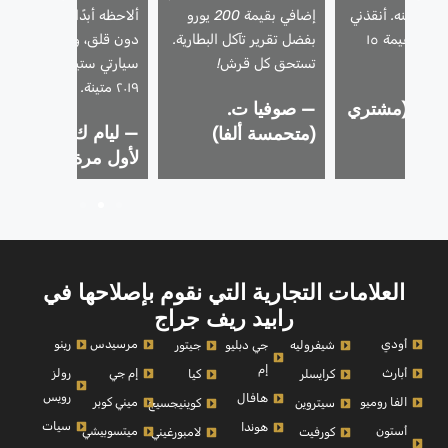
غفل عنه. أنقذني
إضافي بقيمة 200 يورو
ألاحظه أبدًا. الآن أقود
ذلك من خطأٍ بقيمة ١٥
بفضل تقرير تآكل البطارية.
دون قلق، وأنا أعلم أن
!
تستحق كل قرش!
سيارتي ستيلفيو موديل
٢٠١٩ متينة.
و ر. (مشتري
— صوفيا ت.
— ليام ك. (المشتري
)
(متحمسة ألفا)
لأول مرة)
العلامات التجارية التي نقوم بإصلاحها في
رابيد ريف جراج
أودي
مرسيدس
رينو
شيفروليه
جي دبليو
جيتور
إم
أبارث
إم جي
رولز
كرايسلر
كيا
رويس
هافال
الفا روميو
ميني كوبر
سيتروين
كوينيجسيج
سيات
هوندا
أستون
ميتسوبيشي
كورفيت
لامبورغيني