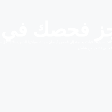
ز فحصك في ال
ا كانت سيارتك فيات بحاجة إلى فحص أو حان موعد صيانتها الدورية، فتواصل 
اء فحص تشخيصي شامل.