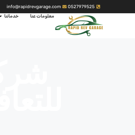
info@rapidrevgarage.com
0527979525
معلومات عنا
خدماتنا
شركة
للتعا