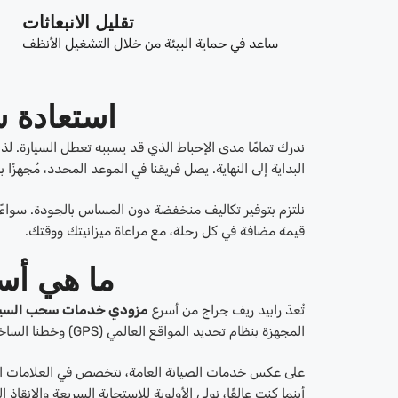
تقليل الانبعاثات
ساعد في حماية البيئة من خلال التشغيل الأنظف
استعادة 
ندرك تمامًا مدى الإحباط الذي قد يسببه تعطل السيارة. ل
البداية إلى النهاية. يصل فريقنا في الموعد المحدد، مُجهزًا بك
نلتزم بتوفير تكاليف منخفضة دون المساس بالجودة. سواءً 
قيمة مضافة في كل رحلة، مع مراعاة ميزانيتك ووقتك.
ما هي أس
تُعدّ رابيد ريف جراج من أسرع
مزودي خدمات سحب السيا
المجهزة بنظام تحديد المواقع العالمي (GPS) وخطنا الساخن المتاح على مدار الساعة إرسال فريق في غضون دقائق.
على عكس خدمات الصيانة العامة، نتخصص في العلامات التج
أينما كنت عالقًا، نولي الأولوية للاستجابة السريعة والإنقاذ ا