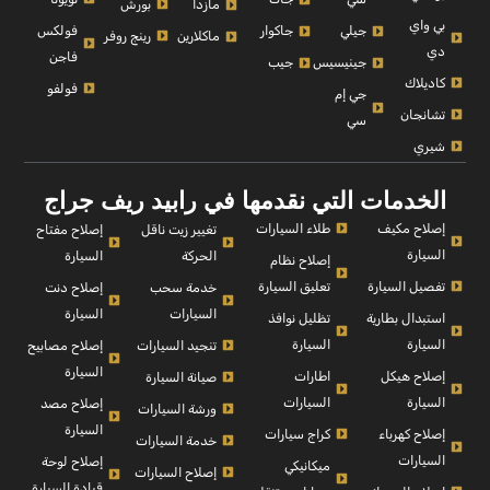
بورش
مازدا
بي واي
فولكس
جيلي
جاكوار
رينج روفر
ماكلارين
دي
فاجن
جينيسيس
جيب
كاديلاك
فولفو
جي إم
تشانجان
سي
شيري
الخدمات التي نقدمها في رابيد ريف جراج
إصلاح مكيف
طلاء السيارات
إصلاح مفتاح
تغيير زيت ناقل
السيارة
السيارة
الحركة
إصلاح نظام
تفصيل السيارة
تعليق السيارة
إصلاح دنت
خدمة سحب
السيارة
السيارات
استبدال بطارية
تظليل نوافذ
السيارة
السيارة
إصلاح مصابيح
تنجيد السيارات
السيارة
إصلاح هيكل
اطارات
صيانة السيارة
السيارة
السيارات
إصلاح مصد
ورشة السيارات
السيارة
إصلاح كهرباء
كراج سيارات
خدمة السيارات
السيارات
إصلاح لوحة
ميكانيكي
إصلاح السيارات
قيادة السيارة