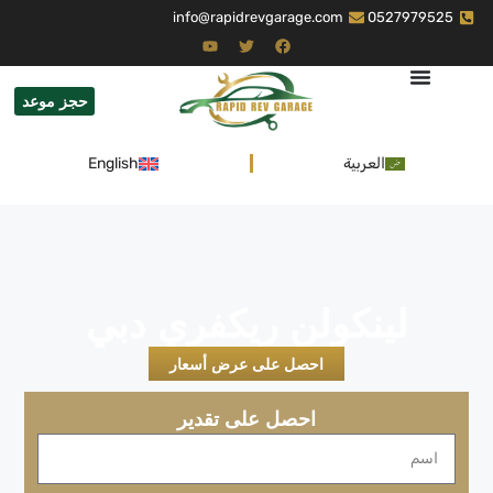
info@rapidrevgarage.com
0527979525
حجز موعد
العربية
English
لينكولن ريكفري دبي
احصل على عرض أسعار
احصل على تقدير