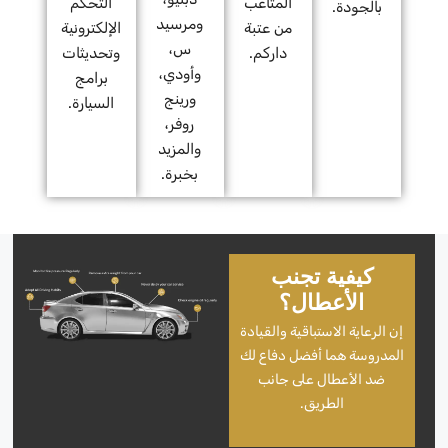
المتاعب
التحكم
بالجودة.
ومرسيد
من عتبة
الإلكترونية
س،
داركم.
وتحديثات
وأودي،
برامج
ورينج
السيارة.
روفر،
والمزيد
بخبرة.
كيفية تجنب
الأعطال؟
إن الرعاية الاستباقية والقيادة
المدروسة هما أفضل دفاع لك
ضد الأعطال على جانب
الطريق.