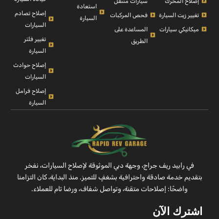
إصلاح المحرك
سيارات متنقل
استعادة
إصلاح تصادم
تغيير زيت السيارة
فحص المركبات
السيارة
السيارات
ميكانيكي سيارات
المساعدة على
تغيير فلتر
الطريق
السيارة
إصلاح حوادث
السيارات
إصلاح فرامل
السيارة
في رابيد ريف جراج، وجهة دبي الموثوقة لإصلاح السيارات، نفخر
بتقديم خدمة صادقة واحترافية بشغفٍ للتميز. منذ البداية، كان التزامنا
واضحًا: إصلاحات متقنة، وتواصل شفاف، ورضا تام للعملاء.
اشترك الآن