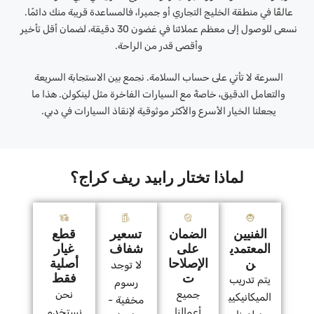
عالقًا في منطقة الخليج التجاري أو جميرا، فالمساعدة قريبة منك دائمًا.
نسعى للوصول إلى معظم عملائنا في غضون 30 دقيقة، لضمان أقل تأخير
وأقصى قدر من الراحة.
السرعة لا تأتي على حساب السلامة. نجمع بين الاستجابة السريعة
والتعامل الدقيق، خاصةً مع السيارات الفاخرة مثل لينكولن. هذا ما
يجعلنا الخيار الأسرع والأكثر موثوقية لإنقاذ السيارات في دبي.
لماذا تختار رابيد ريف كراج؟
الفنيين
الضمان
تسعير
قطع
المعتمدي
على
شفاف
غيار
ن
الإصلاحا
أصلية
لا توجد
ت
فقط
يتم تدريب
رسوم
جميع
نحن
الميكانيكيي
مخفية -
أعمالنا
نستخدم