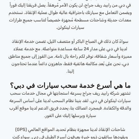
في دبي من رابيد ريف جراج، لن يكون الأمر مُرهقاً. يصل فريقنا إليك فوراً
ويضمن التعامل مع سيارتك باحترافية عالية طوال عملية الإنقاذ. نستخدم
معدات حديثة وشاحنات مسطحة مُجهزة خصيصاً لتناسب جميع طرازات
سيارات لينكولن.
سواءً كان ذلك في الصباح الباكر أو منتصف الليل، تضمن خدمة الإنقاذ
لدينا في دبي على مدار 24 ساعة مساعدة متواصلة. مع خدمة عملاء
مميزة وأسعار شفافة، نوفر لكم راحة بال تامة. من القوز إلى جميع مناطق
دبي، نحن على بُعد مكالمة هاتفية فقط، جاهزون دائماً عندما تحتاجون
إلينا.
ما هي أسرع خدمة سحب سيارات في دبي؟
تشتهر شركة رابيد ريف جراج بسرعة استجابتها في مجال خدمات سحب
سيارات لينكولن في دبي. لقد بنينا نظام السحب لدينا على أساس السرعة
والدقة والكفاءة. فبمجرد اتصالك بنا، يحدد فريق الدعم لدينا موقع أقرب
سيارة ويرسلها إليك على الفور.
شاحنات الإنقاذ لدينا مجهزة بنظام تحديد المواقع العالمي (GPS)
ويقودها سائقون ذوو خبرة يعرفون أسرع الطرق في دبي. سواء كنت