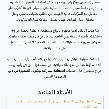
نعم، ويتخصص مركز رابيد ريف جراج في استعادة السيارات الفاخرة
والنادرة، وخاصةً سيارات علامات تجارية مثل لينكولن. فريقنا مُدرَّب على
التعامل مع المركبات عالية القيمة التي تتطلب تقنيات تحميل ونقل
دقيقة. نبذل قصارى جهدنا لضمان سلامة سيارتك لينكولن.
شاحنات الإنقاذ لدينا مجهزة بألواح مسطحة، وأنظمة تحميل بزاوية
منخفضة، وأحزمة ناعمة لمنع التلف. نتعامل مع كل مركبة بدقة متناهية،
مدركين مدى قيمة سيارتك لديك. الخدمة المميزة لا تعني التعقيد، بل
تعني خدمة راقية.
سواء كانت سيارتك لينكولن سيارة دفع رباعي رائدة أو سيارة سيدان عالية
الأداء، فإننا نتعامل معها بالاحترافية التي تستحقها – ثق في رابيد ريف
جراج للحصول على خدمات
استعادة سيارات لينكولن المتميزة في دبي
المصممة للتميز.
الأسئلة الشائعة
س1: هل يمكنني الحصول على مركز خدمة سيارات بالقرب
مني الآن؟