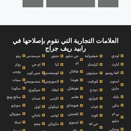
ي
العلامات التجارية التي نقوم بإصلاحها في
رابيد ريف جراج
أودي
مرسيدس
رينو
شيفروليه
جي دبليو
جيتور
إم
أبارث
إم جي
رولز
كرايسلر
كيا
رويس
هافال
الفا روميو
ميني كوبر
سيتروين
كوينيجسيج
سيات
هوندا
أستون
ميتسوبيشي
كورفيت
لامبورغيني
مارتن
سكودا
هونغكي
ميركوري
دودج
ليفك
بايك
سانج يونج
هامر
نيسان
فيراري
لكزس
بنتلي
سوبارو
هيونداي
أوبل
فيات
لينكولن
بي ام
سوزوكي
إنفينيتي
باجاني
فورد
لوتس
دبليو
تسلا
ايسوزو
بيجو
جي ايه
مازيراتي
بوجاتي
تويوتا
سي
جاك