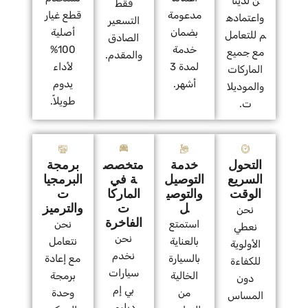
ن لدينا
فقط
مدعومة
قطع غيار
واعتماده
التسعير
بضمان
أصلية
م للتعامل
الصادق
خدمة
100%
مع جميع
والمقدم.
لمدة 3
لأداء
الماركات
أشهر.
يدوم
والموديلا
طويلاً.
ت.
التحول
خدمة
متخصص
برمجة
السريع
التوصيل
ة في
البرمجيا
الوقت
والتوصي
الماركا
ت
ل
ت
والترميز
نحن
الفاخرة
استمتع
نحن
نعطي
نحن
بالعناية
نتعامل
الأولوية
نخدم
بالسيارة
مع إعادة
للكفاءة
سيارات
الخالية
برمجة
دون
بي إم
من
وحدة
المساس
دبليو،