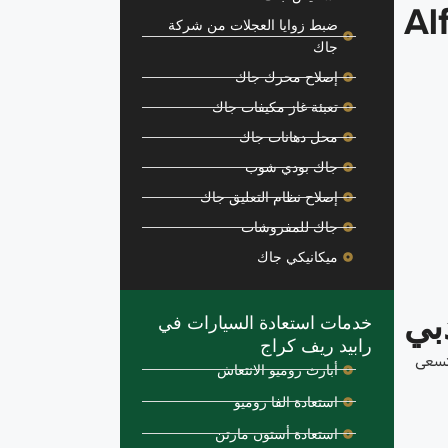
ضبط زوايا العجلات من شركة
جاك
إصلاح محرك جاك
تعبئة غاز مكيفات جاك
محل دهانات جاك
جاك بودي شوب
إصلاح نظام التعليق جاك
جاك للمفروشات
ميكانيكي جاك
بي
خدمات استعادة السيارات في
رابيد ريف كراج
 تسعى
أبارث روميو الانتعاش
استعادة الفا روميو
استعادة أستون مارتن