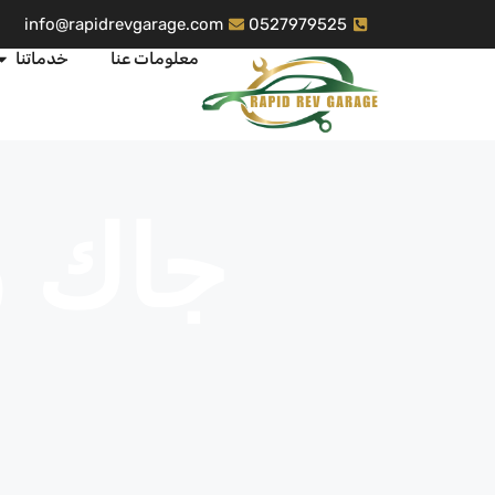
info@rapidrevgarage.com
0527979525
معلومات عنا
خدماتنا
جاك 