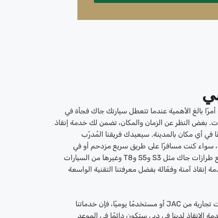
ي
رًا بالغ الأهمية عندما تتعطل سيارتك جاك فجأة في
. بغض النظر عن الزمان والمكان، تضمن لك خدمة إنقاذ
 في أي مكان بالمدينة. سيعيدك فريقنا المُدرّب
، سواء كنت مسافرًا على طريق سريع مزدحم أو في
منطقة سكنية هادئة. يُعدّ التعامل مع طرازات جاك مثل S3 وS5 وT8 وغيرها من السيارات
ة إنقاذ آمنة وفعّالة بفضل معرفتنا التقنية الواسعة
سواء كنت شركة تدير أسطول سيارات تجارية من JAC أو مستخدمًا يوميًا، فإن خدماتنا
ة الإنقاذ لدينا في دبي ستكون دائمًا في الموعد