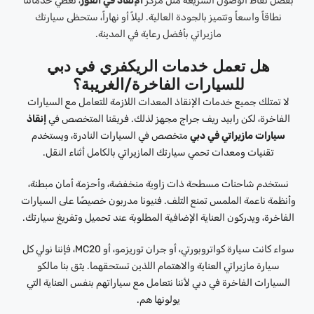
بفضل نقاط الوصول السريعة مثل مركز
الإنقاذ في القوز
، تغطي خدماتنا
نطاقاً واسعاً وتتميز بالجودة العالية. ليلاً أو نهاراً، ستحظى سيارتك
مازيراتي بأفضل رعاية في المدينة.
هل تعمل خدمات الريكفري في دبي
للسيارات الفاخرة/الغريبة؟
لا تمتلك جميع خدمات الإنقاذ المعدات اللازمة للتعامل مع السيارات
الفاخرة، لكن رابيد ريف جراج مجهز لذلك. فريقنا المتخصص في
إنقاذ
سيارات مازيراتي في دبي
متخصص في السيارات النادرة، ويستخدم
تقنيات ومعدات تحمي سيارتك المازيراتي بالكامل أثناء النقل.
نستخدم شاحنات مسطحة ذات زاوية منخفضة، وأحزمة أمان مبطنة،
وأنظمة ناعمة الملمس تمنع التلف. فنيونا مدربون خصيصًا على السيارات
الفاخرة، ويدركون العناية الإضافية المطلوبة عند تحميل وتفريغ سيارتك.
سواء كانت سيارة كواتروبورتي، أو جران توريزمو، أو MC20، فإننا نولي كل
سيارة مازيراتي العناية والاهتمام اللذين تستحقهما. يثق بنا مالكو
السيارات الفاخرة في دبي لأننا نتعامل مع سياراتهم بنفس العناية التي
يولونها هم.