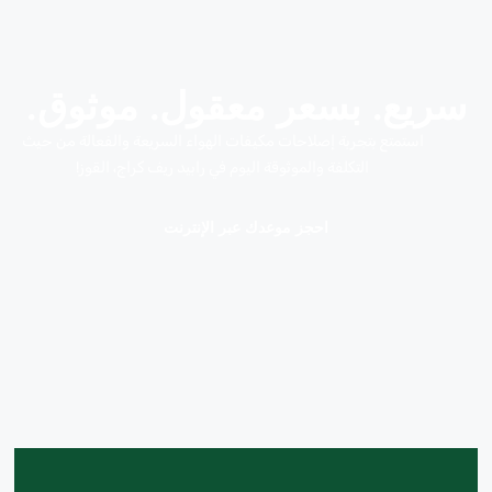
سريع. بسعر معقول. موثوق.
استمتع بتجربة إصلاحات مكيفات الهواء السريعة والفعالة من حيث
التكلفة والموثوقة اليوم في رابيد ريف كراج، القوز!
احجز موعدك عبر الإنترنت