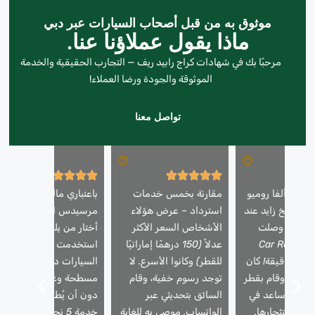
موثوق به من قبل أصحاب السيارات عبر دبي
ماذا يقول عملاؤنا عنا.
مرحبًا بك في شهادات كراج رابيد ريف — التجارب الحقيقية والخدمة
الموثوقة والجودة ورضا العملاء!
تواصل معنا
ارتي ألفا روميو
مقارنة بخمس خدمات
باعتباري مالك سيارة
 الشيخ زايد عند
استرداد – عرض هؤلاء
مرسيدس ايه ام جي، فإنن
لليل – وصلت
الأشخاص السعر الأكثر
أختار من يلمس سيارتي.
مة Car Recovery
عدلاً (150 درهمًا إماراتيًا
استخدمت شركة استعادة
Dubai في 25 دقيقة! كان
للقطر) وكانوا الأسرع. لا
السيارات دبي شاحنة
حترفًا، وقام بقطر
توجد رسوم خفية، وقام
مسطحة وغطت مقاعدي
أمان، وساعد في
السائق بتحديثي عبر
دون أن يُطلب مني ذلك.
لية استئجارها.
الواتساب. موصى به للغاية
خدمة 5 نجوم للمركبات