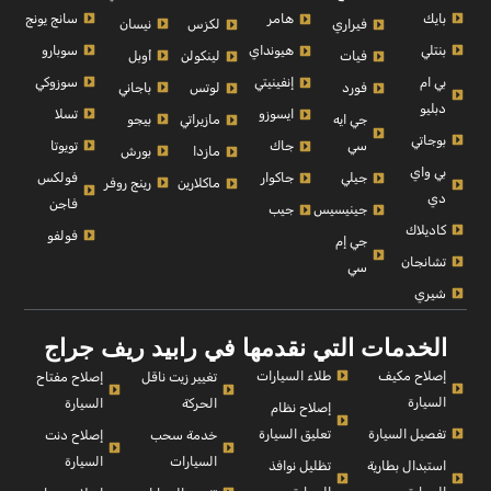
بايك
سانج يونج
هامر
نيسان
فيراري
لكزس
بنتلي
سوبارو
هيونداي
أوبل
فيات
لينكولن
بي ام
سوزوكي
إنفينيتي
باجاني
فورد
لوتس
دبليو
تسلا
ايسوزو
بيجو
جي ايه
مازيراتي
بوجاتي
تويوتا
سي
جاك
بورش
مازدا
بي واي
فولكس
جيلي
جاكوار
رينج روفر
ماكلارين
دي
فاجن
جينيسيس
جيب
كاديلاك
فولفو
جي إم
تشانجان
سي
شيري
الخدمات التي نقدمها في رابيد ريف جراج
إصلاح مكيف
طلاء السيارات
إصلاح مفتاح
تغيير زيت ناقل
السيارة
السيارة
الحركة
إصلاح نظام
تفصيل السيارة
تعليق السيارة
إصلاح دنت
خدمة سحب
السيارة
السيارات
استبدال بطارية
تظليل نوافذ