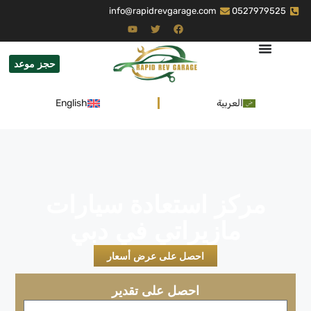
info@rapidrevgarage.com
0527979525
حجز موعد
العربية
English
مركز استعادة سيارات
مازيراتي في دبي
احصل على عرض أسعار
احصل على تقدير