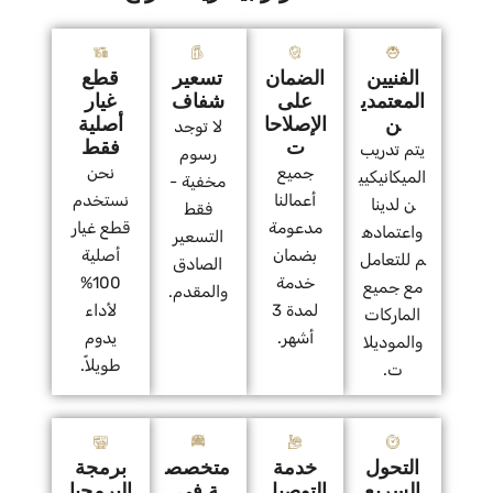
الفنيين
الضمان
تسعير
قطع
المعتمدي
على
شفاف
غيار
ن
الإصلاحا
أصلية
لا توجد
ت
فقط
يتم تدريب
رسوم
جميع
نحن
الميكانيكيي
مخفية -
أعمالنا
نستخدم
ن لدينا
فقط
مدعومة
قطع غيار
واعتماده
التسعير
بضمان
أصلية
م للتعامل
الصادق
خدمة
100%
مع جميع
والمقدم.
لمدة 3
لأداء
الماركات
أشهر.
يدوم
والموديلا
طويلاً.
ت.
التحول
خدمة
متخصص
برمجة
السريع
التوصيل
ة في
البرمجيا