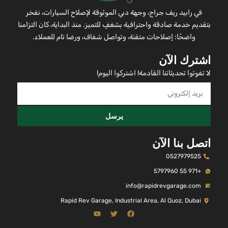
في رابيد ريف جراج، وجهة دبي الموثوقة لإصلاح السيارات، نفخر
بتقديم خدمة صادقة واحترافية بشغفٍ للتميز. منذ البداية، كان التزامنا
واضحًا: إصلاحات متقنة، وتواصل شفاف، ورضا تام للعملاء.
اشترك الآن
لا تفوتوا تحديثاتنا القادمة! اشتركوا اليوم!
يرسل
اتصل بنا الآن
0527979525
+971 55 5797960
info@rapidrevgarage.com
Rapid Rev Garage, Industrial Area, Al Quoz, Dubai