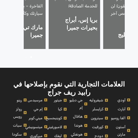
 المطلقون! لن
للخدمة الصادقة!
الفاخرة – يتعاملون مع
 أي شخص آخر
سيارتك وكأنها سيارتهم.
بريا إس، أبراج
دًا.
مارك تي، نخلة
بحيرات جميرا
، الخليج
جميرا
ي
العلامات التجارية التي نقوم بإصلاحها في
رابيد ريف جراج
أودي
مرسيدس
رينو
شيفروليه
جي دبليو
جيتور
إم
أبارث
إم جي
رولز
كرايسلر
كيا
رويس
هافال
الفا روميو
ميني كوبر
سيتروين
كوينيجسيج
سيات
هوندا
أستون
ميتسوبيشي
كورفيت
لامبورغيني
مارتن
سكودا
هونغكي
ميركوري
دودج
ليفك