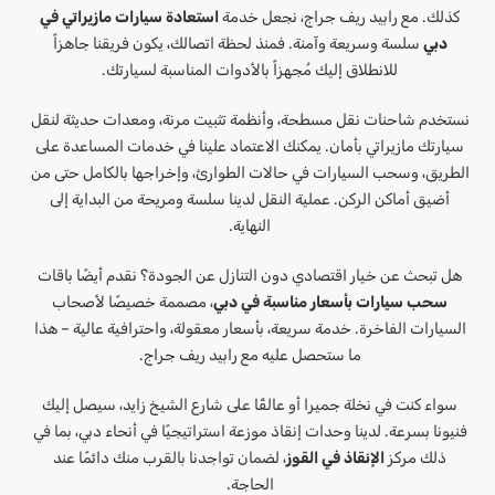
كذلك. مع رابيد ريف جراج، نجعل خدمة
استعادة سيارات مازيراتي في
دبي
سلسة وسريعة وآمنة. فمنذ لحظة اتصالك، يكون فريقنا جاهزاً
للانطلاق إليك مُجهزاً بالأدوات المناسبة لسيارتك.
نستخدم شاحنات نقل مسطحة، وأنظمة تثبيت مرنة، ومعدات حديثة لنقل
سيارتك مازيراتي بأمان. يمكنك الاعتماد علينا في خدمات المساعدة على
الطريق، وسحب السيارات في حالات الطوارئ، وإخراجها بالكامل حتى من
أضيق أماكن الركن. عملية النقل لدينا سلسة ومريحة من البداية إلى
النهاية.
هل تبحث عن خيار اقتصادي دون التنازل عن الجودة؟ نقدم أيضًا باقات
سحب سيارات بأسعار مناسبة في دبي
،
مصممة خصيصًا لأصحاب
السيارات الفاخرة. خدمة سريعة، بأسعار معقولة، واحترافية عالية – هذا
ما ستحصل عليه مع رابيد ريف جراج.
سواء كنت في نخلة جميرا أو عالقًا على شارع الشيخ زايد، سيصل إليك
فنيونا بسرعة. لدينا وحدات إنقاذ موزعة استراتيجيًا في أنحاء دبي، بما في
ذلك مركز
الإنقاذ في القوز
، لضمان تواجدنا بالقرب منك دائمًا عند
الحاجة.