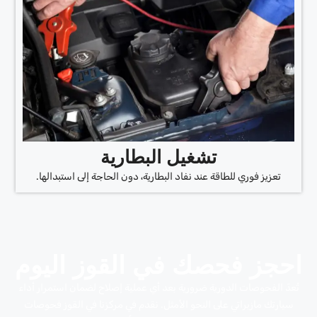
تشغيل البطارية
تعزيز فوري للطاقة عند نفاد البطارية، دون الحاجة إلى استبدالها.
احجز فحصك في القوز اليوم
تُعدّ الفحوصات الدورية ضرورية بعد أي عملية إصلاح لضمان استمرار أداء
سيارتك مازيراتي على النحو الأمثل. نقدم في مركزنا في القوز فحوصات