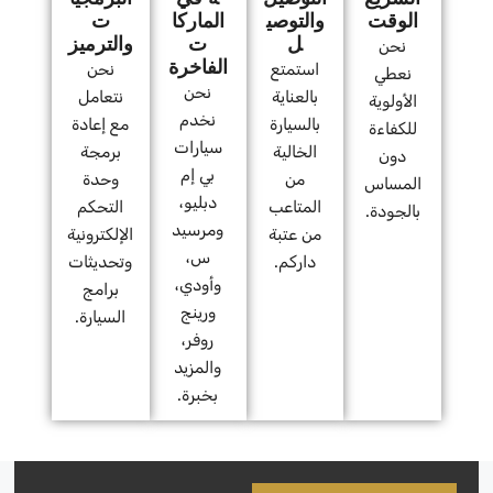
الوقت
والتوصي
الماركا
ت
ل
ت
والترميز
نحن
الفاخرة
استمتع
نحن
نعطي
نحن
بالعناية
نتعامل
الأولوية
نخدم
بالسيارة
مع إعادة
للكفاءة
سيارات
الخالية
برمجة
دون
بي إم
من
وحدة
المساس
دبليو،
المتاعب
التحكم
بالجودة.
ومرسيد
من عتبة
الإلكترونية
س،
داركم.
وتحديثات
وأودي،
برامج
ورينج
السيارة.
روفر،
والمزيد
بخبرة.