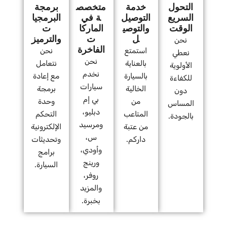
التحول
خدمة
متخصص
برمجة
السريع
التوصيل
ة في
البرمجيا
الوقت
والتوصي
الماركا
ت
ل
ت
والترميز
نحن
الفاخرة
استمتع
نحن
نعطي
نحن
بالعناية
نتعامل
الأولوية
نخدم
بالسيارة
مع إعادة
للكفاءة
سيارات
الخالية
برمجة
دون
بي إم
من
وحدة
المساس
دبليو،
المتاعب
التحكم
بالجودة.
ومرسيد
من عتبة
الإلكترونية
س،
داركم.
وتحديثات
وأودي،
برامج
ورينج
السيارة.
روفر،
والمزيد
بخبرة.