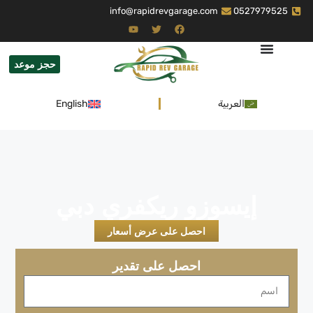
info@rapidrevgarage.com
0527979525
حجز موعد
العربية
English
إيسوزو ريكفري دبي
احصل على عرض أسعار
احصل على تقدير