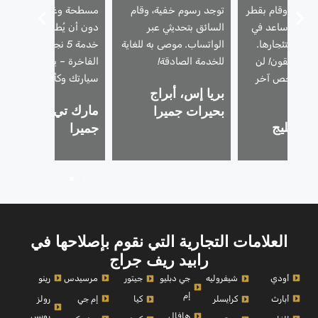
حترفًا، وقام بقطر
توجد رسوم خفية، وقام
مسطحة وغطت مقاعدي
أمان، وساعد في
السائق بتحديثي عبر
دون أن يُطلب مني ذلك.
لية استئجارها.
الواتساب. موصى به للغاية
خدمة 5 نجوم للمركبات
 المطلقون! لن
للخدمة الصادقة!
الفاخرة – يتعاملون مع
 أي شخص آخر
سيارتك وكأنها سيارتهم.
بريا إس، أبراج
دًا.
مارك تي، نخلة
بحيرات جميرا
، الخليج
جميرا
ي
العلامات التجارية التي نقوم بإصلاحها في
رابيد ريف جراج
أودي
مرسيدس
رينو
شيفروليه
جي دبليو
جيتور
إم
أبارث
إم جي
رولز
كرايسلر
كيا
رويس
هافال