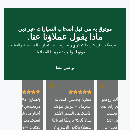
موثوق به من قبل أصحاب السيارات عبر دبي
ماذا يقول عملاؤنا عنا.
مرحبًا بك في شهادات كراج رابيد ريف — التجارب الحقيقية والخدمة
الموثوقة والجودة ورضا العملاء!
تواصل معنا
ارتي ألفا روميو
مقارنة بخمس خدمات
باعتباري مالك سيارة
 الشيخ زايد عند
استرداد – عرض هؤلاء
مرسيدس AMG، فإنني
لليل – وصلت
الأشخاص السعر الأكثر
أختار من يلمس سيارتي.
مة Car Recovery
عدلاً (150 درهمًا إماراتيًا
استخدمت شركة Car
Dubai في 25 دقيقة! كان
للقطر) وكانوا الأسرع. لا
Recovery Dubai شاح