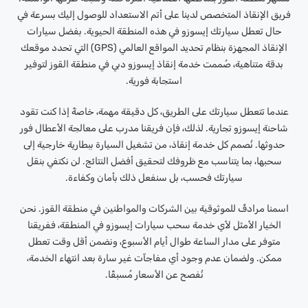
فريق الإنقاذ المتخصص لدينا على أتم الاستعداد للوصول إليك بسرعة في
حال تعطل سيارتك إيسوزو في هذه المنطقة الحيوية. بفضل سيارات
الإنقاذ المجهزة بنظام تحديد المواقع العالمي (GPS) التي تحدد موقعك
بدقة متناهية، صُممت خدمة إنقاذ إيسوزو دبي في منطقة القوز لتوفير
استجابة فورية.
عندما تتعطل سيارتك على الطريق، كل دقيقة مهمة، خاصةً إذا كنت تقود
شاحنة إيسوزو تجارية. لذلك، فإن فريقنا مدرب على معالجة الأعطال فور
حدوثها. نُصمم كل خدمة إنقاذ، من تشغيل السيارة ببطارية خارجية إلى
سحبها، بما يتناسب مع ظروفك لتحقيق أفضل النتائج. لن نكتفي بنقل
سيارتك فحسب، بل سنفعل ذلك بأمان وكفاءة.
اسمنا مرادفٌ للموثوقية بين الشركات والمواطنين في منطقة القوز. نحن
الخيار الأمثل لأي خدمة سحب سيارات إيسوزو في المنطقة، ففريقنا
متوفر على مدار الساعة طوال أيام الأسبوع، ونضمن أقل وقت تعطل
ممكن. ولضمان عدم وجود أي مفاجآت غير سارة بعد انتهاء الخدمة،
نُفصح عن الأسعار مُسبقًا.