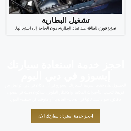
تشغيل البطارية
تعزيز فوري للطاقة عند نفاد البطارية، دون الحاجة إلى استبدالها.
احجز خدمة استعادة سيارتك
إيسوزو في دبي اليوم
للحصول على خدمة سريعة لسيارتك إيسوزو في أي مكان في دبي، تواصل مع
فريقنا لتجنب التأخيرات المكلفة والانتظار الطويل. سنكون معك في غضون
دقائق، سواء كنت تائهاً في المدينة العالمية أو متوقفاً في منطقة القوز.
احجز خدمة استرداد سيارتك الآن