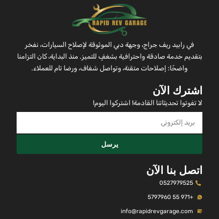
في رابيد ريف جراج، وجهة دبي الموثوقة لإصلاح السيارات، نفخر
بتقديم خدمة صادقة واحترافية بشغفٍ للتميز. منذ البداية، كان التزامنا
واضحًا: إصلاحات متقنة، وتواصل شفاف، ورضا تام للعملاء.
اشترك الآن
لا تفوتوا تحديثاتنا القادمة! اشتركوا اليوم!
يرسل
اتصل بنا الآن
0527979525
+971 55 5797960
info@rapidrevgarage.com