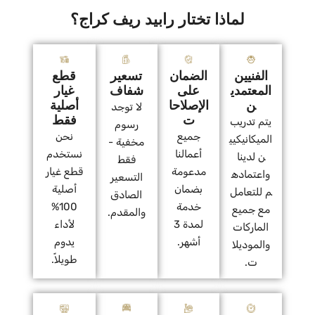
لماذا تختار رابيد ريف كراج؟
الفنيين
الضمان
تسعير
قطع
المعتمدي
على
شفاف
غيار
ن
الإصلاحا
أصلية
لا توجد
ت
فقط
يتم تدريب
رسوم
جميع
نحن
الميكانيكيي
مخفية -
أعمالنا
نستخدم
ن لدينا
فقط
مدعومة
قطع غيار
واعتماده
التسعير
بضمان
أصلية
م للتعامل
الصادق
خدمة
100%
مع جميع
والمقدم.
لمدة 3
لأداء
الماركات
أشهر.
يدوم
والموديلا
طويلاً.
ت.