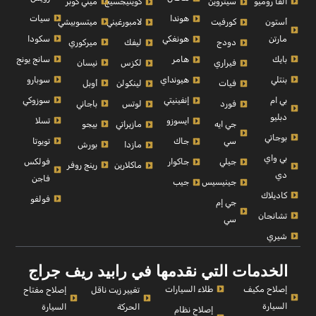
الفا روميو
ميني كوبر
سيتروين
كوينيجسيج
سيات
هوندا
أستون
ميتسوبيشي
كورفيت
لامبورغيني
مارتن
سكودا
هونغكي
ميركوري
دودج
ليفك
بايك
سانج يونج
هامر
نيسان
فيراري
لكزس
بنتلي
سوبارو
هيونداي
أوبل
فيات
لينكولن
بي ام
سوزوكي
إنفينيتي
باجاني
فورد
لوتس
دبليو
تسلا
ايسوزو
بيجو
جي ايه
مازيراتي
بوجاتي
تويوتا
سي
جاك
بورش
مازدا
بي واي
فولكس
جيلي
جاكوار
رينج روفر
ماكلارين
دي
فاجن
جينيسيس
جيب
كاديلاك
فولفو
جي إم
تشانجان
سي
شيري
الخدمات التي نقدمها في رابيد ريف جراج
إصلاح مكيف
طلاء السيارات
إصلاح مفتاح
تغيير زيت ناقل
السيارة
السيارة
الحركة
إصلاح نظام