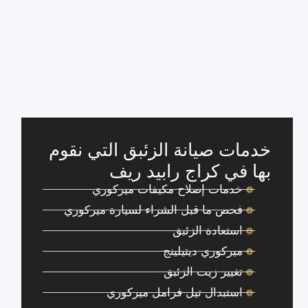
خدمات صيانة الزئبق التي نقوم
بها في كراج رابيد ريف
خدمات إصلاح مكيفات ميركوري
فحص ما قبل الشراء لسيارة ميركوري
استعادة الزئبق
ميركوري ديتيلينج
تغيير زيت الزئبق
استبدال تيل فرامل ميركوري