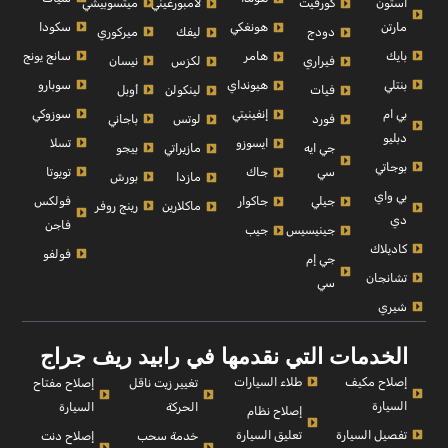
أستون
ميتسوبيشي
كورفيت
لامبورغيني
مارتن
سكودا
هونغكي
ميركوري
دودج
ليفك
بايك
سانج يونج
هامر
نيسان
فيراري
لكزس
بنتلي
سوبارو
هيونداي
أوبل
فيات
لينكولن
بي ام
سوزوكي
إنفينيتي
باجاني
فورد
لوتس
دبليو
تسلا
ايسوزو
بيجو
جي ايه
مازيراتي
بوجاتي
تويوتا
سي
جاك
بورش
مازدا
بي واي
فولكس
جيلي
جاكوار
رينج روفر
ماكلارين
دي
فاجن
جينيسيس
جيب
كاديلاك
فولفو
جي إم
تشانجان
سي
شيري
الخدمات التي نقدمها في رابيد ريف جراج
إصلاح مكيف
طلاء السيارات
إصلاح مفتاح
تغيير زيت ناقل
السيارة
السيارة
الحركة
إصلاح نظام
تفصيل السيارة
تعليق السيارة
إصلاح دنت
خدمة سحب