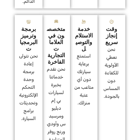
الدائم.
وقت
خدمة
متخصص
برمجة
إنجاز
الاستلام
ون في
وترميز
سريع
والتوصي
العلاما
البرمجيا
ل
ت
ت
نحن
التجارية
استمتع
نحن نتولى
نعطي
الفاخرة
برعاية
إعادة
الأولوية
نحن نقدم
سيارتك
برمجة
للكفاءة
خدماتنا
دون أي
وحدة
دون
بخبرة
متاعب من
التحكم
المساس
لسيارات
عتبة
الإلكترونية
بالجودة.
بي إم
منزلك.
وتحديثات
دبليو
برامج
ومرسيد
السيارة.
س وأودي
ورنج روفر
المتزايدة.