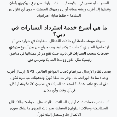
المحرك، أو نقص في الوقود، فإننا ننقذ سيارتك من نوع ميركوري بأمان
وننقلها إلى أقرب ورشة صيانة أو إلى وجهتك المفضلة – دون أي تنازل عن
السلامة – فقط عناية احترافية.
ما هي أسرع خدمة استرداد السيارات في
دبي؟
السرعة مهمة، خاصةً في حالات الأعطال المفاجئة في حرارة دبي أو
ازدحامها المروري. تُصنّف شركة رابيد ريف جراج من بين أسرع
مزودي
خدمات سحب السيارات في دبي
، حيث تقع مراكز عملياتها في مناطق
رئيسية مثل القوز ووسط المدينة ومرسى دبي.
يضمن نظام الإرسال عبر نظام تحديد المواقع العالمي (GPS) إرسال أقرب
وحدة متاحة فور اتصالك. نوفر لك تتبعًا فوريًا وتحديثات مباشرة لتكون
على اطلاع دائم. هدفنا؟ استعادة المركبة في غضون 30 دقيقة أو أقل،
في أي وقت وأي مكان.
كما نقدم خدمات ذات أولوية للحالات الطارئة، مثل الحوادث والأعطال
الميكانيكية وحالات الطوارئ المتعلقة بحوادث الطرق. ما عليك سوى
الاتصال بنا، وسنصل إليك فوراً.