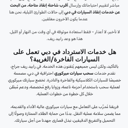
مباشر لتقييم احتياجاتك وإرسال
أقرب شاحنة إنقاذ متاحة. من البحث
عن خدمات إنقاذ السيارات في دبي
إلى حالات الطوارئ الليلية، نحن هنا
عندما يكون الآخرون مغلقين.
لا تأخير، لا أعذار – فقط استعادة موثوقة في أي وقت من النهار أو الليل.
هذا هو وعد رابيد ريف.
هل خدمات الاسترداد في دبي تعمل على
السيارات الفاخرة/الغريبة؟
بالتأكيد، ولكن ليس جميعهم يُتقنون هذه الخدمة. في رابيد ريف جراج،
نقدم خدمات
سحب سيارات ميركوري
احترافية في دبي، مصممة
خصيصًا للسيارات الكلاسيكية والفاخرة والنادرة. تخضع سيارتك ميركوري
لعملية سحب باستخدام أحزمة ناعمة، وزوايا رفع مُخصصة، ودعم مُبطّن
خلال كل خطوة من خطوات العملية.
فريقنا مُدرَّب على التعامل مع سيارات ميركوري عالية الأداء والقديمة،
مما يضمن سلامة عملية النقل. بدءًا من حماية الطلاء الممتازة وصولًا إلى
التحميل والتفريغ الدقيقين، نبذل قصارى جهدنا من أجل سيارتك.