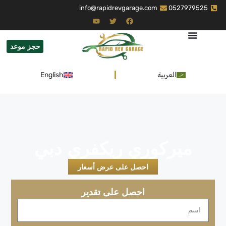
info@rapidrevgarage.com
0527979525
حجز موعد
العربية
English
ميركوري ريكفري دبي
احصل على عرض أسعار
احصل على تقدير