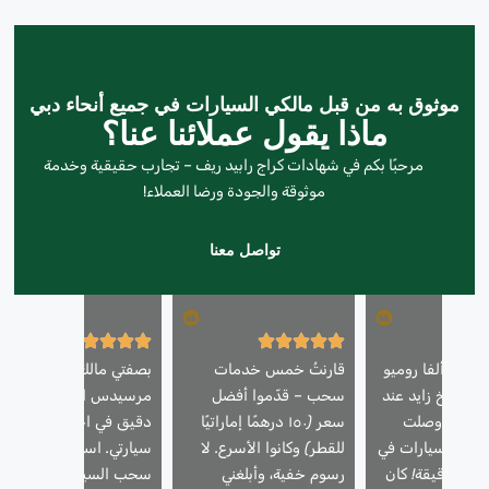
موثوق به من قبل مالكي السيارات في جميع أنحاء دبي
ماذا يقول عملائنا عنا؟
مرحبًا بكم في شهادات كراج رابيد ريف – تجارب حقيقية وخدمة
موثوقة والجودة ورضا العملاء!
تواصل معنا
ارتي ألفا روميو
قارنتُ خمس خدمات
بصفتي مالك سيارة
 الشيخ زايد عند
سحب – قدّموا أفضل
مرسيدس ايه ام جي، فأنا
لليل، ووصلت
سعر (١٥٠ درهمًا إماراتيًا
دقيق في اختيار من يلم
ب السيارات في
للقطر) وكانوا الأسرع. لا
سيارتي. استخدمت خدمة
دبي خلال ٢٥ دقيقة! كان
رسوم خفية، وأبلغني
سحب السيارات في دبي