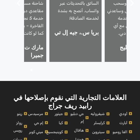
محترفًا، وسحب
السائق بالتحديثات عبر
شاحنة مسطحة وغطت
أمان، بل وساعدني
واتساب. أنصح به بشدة
مقاعدي دون أن أطلب.
ارها. خدمة
لخدمته الصادقة!
خدمة 5 نجوم للسيارات
ن أتعامل مع أي
الفاخرة – يعاملون سيارت
بريا س.، جيه إل تي
رى في دبي.
كما لو كانت ملكهم.
، الخليج
مارك ت.، نخلة
ي
جميرا
العلامات التجارية التي نقوم بإصلاحها في
رابيد ريف جراج
أودي
مرسيدس
رينو
شيفروليه
جي دبليو
جيتور
إم
أبارث
إم جي
رولز
كرايسلر
كيا
رويس
هافال
الفا روميو
ميني كوبر
سيتروين
كوينيجسيج
سيات
هوندا