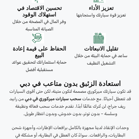
تعزيز الأداء
تحسين الاقتصاد في
استهلاك الوقود
تعزيز قوة سيارتك واستجابتها
وفر المال في المضخة من خلال
الصيانة المناسبة
تقليل الانبعاثات
الحفاظ على قيمة إعادة
البيع
ساعد في حماية البيئة من خلال
حماية استثماراتك لتحقيق عوائد
التشغيل النظيف
مستقبلية أفضل
استعادة الزئبق بدون متاعب في دبي
قد تكون سيارتك ميركوري مصممة لتكون متينة، لكن حتى أقوى السيارات
قد تتعطل أحيانًا. مع خدمات
سحب سيارات ميركوري في دبي
من رابيد
ريف جراج، لن تُترك عالقًا أبدًا. نقدم خدمات سحب فعالة ونظيفة
وسلسة – بدون توتر، بدون خدوش، وبدون انتظار طويل.
وحدات الإنقاذ لدينا مجهزة بالكامل برافعات الإطارات، وأجهزة شحن
البطاريات، والرافعات. سواءً كان العطل في البطارية، أو مشكلة في