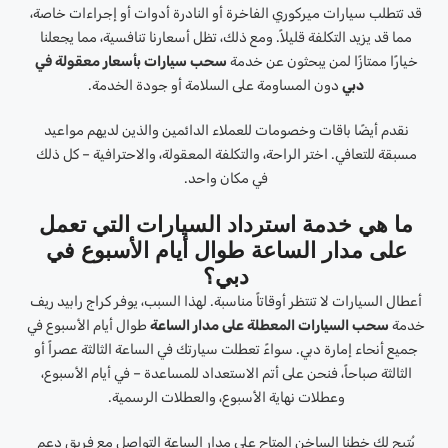
قد تتطلب سيارات ميركوري الفاخرة أو النادرة أدوات أو إجراءات خاصة،
مما قد يزيد التكلفة قليلاً. ومع ذلك، تظل أسعارنا تنافسية، مما يجعلنا
خيارًا ممتازًا لمن يبحثون عن خدمة
سحب سيارات بأسعار معقولة في
دبي
دون المساومة على السلامة أو جودة الخدمة.
نقدم أيضًا باقات وخصومات للعملاء الدائمين والذين لديهم مواعيد
مسبقة للتعافي. اختر الراحة، والتكلفة المعقولة، والاحترافية – كل ذلك
في مكان واحد.
ما هي خدمة استرداد السيارات التي تعمل
على مدار الساعة طوال أيام الأسبوع في
دبي؟
أعطال السيارات لا تنتظر أوقاتاً مناسبة. لهذا السبب، يوفر كراج رابيد ريف
خدمة
سحب السيارات المعطلة على مدار الساعة
طوال أيام الأسبوع في
جميع أنحاء إمارة دبي. سواءً تعطلت سيارتك في الساعة الثالثة عصراً أو
الثالثة صباحاً، فنحن على أتم الاستعداد للمساعدة – في أيام الأسبوع،
وعطلات نهاية الأسبوع، والعطلات الرسمية.
يُتيح لك خطنا الساخن المتاح على مدار الساعة التواصل مع فريق دعم