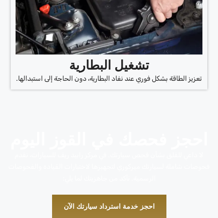
تشغيل البطارية
تعزيز الطاقة بشكل فوري عند نفاد البطارية، دون الحاجة إلى استبدالها.
احجز فحصك في القوز اليوم
لا داعي للقلق بشأن فحص سيارتك. في مركز رابيد ريف للسيارات، نقدم
فحوصات شاملة لسيارتك ميركوري لتجهيزها لاختبارات القيادة والفحوصات
الرسمية. تأكد من جاهزيتك لما يلي:
احجز خدمة استرداد سيارتك الآن