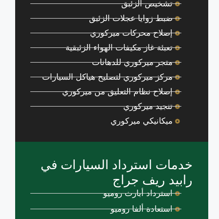
تشخيص الزئبق
ضبط زوايا عجلات الزئبق
إصلاح محركات ميركوري
تعبئة غاز مكيفات الهواء الزئبقية
متجر ميركوري للدهانات
مركز ميركوري لتصليح هياكل السيارات
إصلاح نظام التعليق من ميركوري
تنجيد ميركوري
ميكانيكي ميركوري
خدمات استرداد السيارات في
رابيد ريف جراج
استرداد أبارث روميو
استعادة ألفا روميو