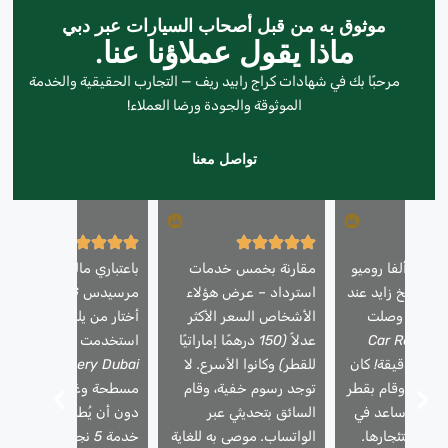
موثوق به من قبل أصحاب السيارات عبر دبي
ماذا يقول عملاؤنا عنا.
مرحبًا بك في شهادات كراج رابيد ريف — التجارب الحقيقية والخدمة
الموثوقة والجودة ورضا العملاء!
تواصل معنا
ارتي ألفا روميو
مقارنة بخمس خدمات
باعتباري مالك سيارة
 الشيخ زايد عند
استرداد – عرض هؤلاء
مرسيدس AMG، فإنني
لليل – وصلت
الأشخاص السعر الأكثر
أختار من يلمس سيارتي.
مة Car Recovery
عدلاً (150 درهمًا إماراتيًا
استخدمت شركة Car
Dubai في 25 دقيقة! كان
للقطر) وكانوا الأسرع. لا
Recovery Dubai شاح
حترفًا، وقام بقطر
توجد رسوم خفية، وقام
مسطحة وغطت مقاعدي
أمان، وساعد في
السائق بتحديثي عبر
دون أن يُطلب مني ذلك.
لية استئجارها.
الواتساب. موصى به للغاية
خدمة 5 نجوم للمركبات