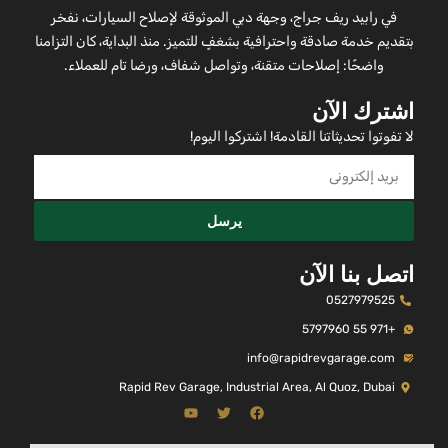
في رابيد ريف جراج، وجهة دبي الموثوقة لإصلاح السيارات، نفخر
بتقديم خدمة صادقة واحترافية بشغفٍ للتميز. منذ البداية، كان التزامنا
واضحًا: إصلاحات متقنة، وتواصل شفاف، ورضا تام للعملاء.
اشترك الآن
لا تفوتوا تحديثاتنا القادمة! اشتركوا اليوم!
يرسل
اتصل بنا الآن
0527979525
+971 55 5797960
info@rapidrevgarage.com
Rapid Rev Garage, Industrial Area, Al Quoz, Dubai