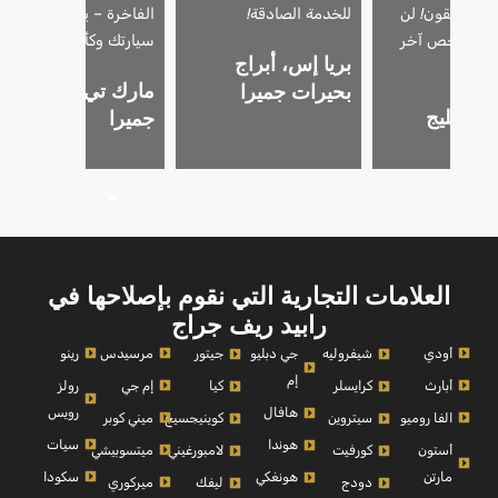
 المطلقون! لن
للخدمة الصادقة!
الفاخرة – يتعاملون مع
 أي شخص آخر
سيارتك وكأنها سيارتهم.
بريا إس، أبراج
دًا.
مارك تي، نخلة
بحيرات جميرا
، الخليج
جميرا
ي
العلامات التجارية التي نقوم بإصلاحها في
رابيد ريف جراج
أودي
مرسيدس
رينو
شيفروليه
جي دبليو
جيتور
إم
أبارث
إم جي
رولز
كرايسلر
كيا
رويس
هافال
الفا روميو
ميني كوبر
سيتروين
كوينيجسيج
سيات
هوندا
أستون
ميتسوبيشي
كورفيت
لامبورغيني
مارتن
سكودا
هونغكي
ميركوري
دودج
ليفك