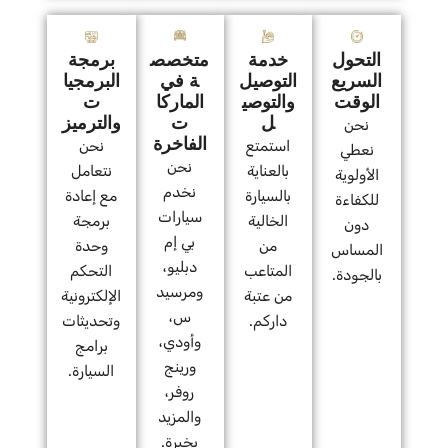
التحول
خدمة
متخصص
برمجة
السريع
التوصيل
ة في
البرمجيا
الوقت
والتوصي
الماركا
ت
ل
ت
والترميز
نحن
الفاخرة
استمتع
نحن
نعطي
نحن
بالعناية
نتعامل
الأولوية
نخدم
بالسيارة
مع إعادة
للكفاءة
سيارات
الخالية
برمجة
دون
بي إم
من
وحدة
المساس
دبليو،
المتاعب
التحكم
بالجودة.
ومرسيد
من عتبة
الإلكترونية
س،
داركم.
وتحديثات
وأودي،
برامج
ورينج
السيارة.
روفر،
والمزيد
بخبرة.