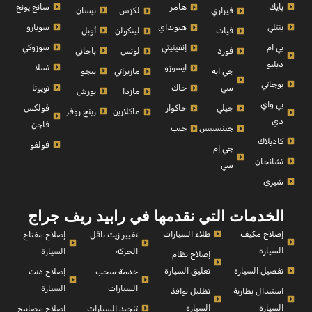
بايك
سانج يونج
هامر
نيسان
فيراري
لكزس
بنتلي
سوبارو
هيونداي
أوبل
فيات
لينكولن
بي ام
سوزوكي
إنفينيتي
باجاني
فورد
لوتس
دبليو
تسلا
ايسوزو
بيجو
جي ايه
مازيراتي
بوجاتي
تويوتا
سي
جاك
بورش
مازدا
بي واي
فولكس
جيلي
جاكوار
رينج روفر
ماكلارين
دي
فاجن
جينيسيس
جيب
كاديلاك
فولفو
جي إم
تشانجان
سي
شيري
الخدمات التي نقدمها في رابيد ريف جراج
إصلاح مكيف
طلاء السيارات
إصلاح مفتاح
تغيير زيت ناقل
السيارة
السيارة
الحركة
إصلاح نظام
تفصيل السيارة
تعليق السيارة
إصلاح دنت
خدمة سحب
السيارة
السيارات
استبدال بطارية
تظليل نوافذ
السيارة
السيارة
إصلاح مصابيح
تنجيد السيارات