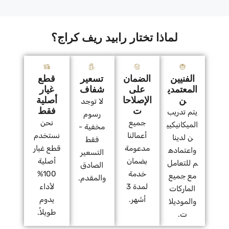
لماذا تختار رابيد ريف كراج؟
الفنيين
الضمان
تسعير
قطع
المعتمدي
على
شفاف
غيار
ن
الإصلاحا
أصلية
لا توجد
ت
فقط
يتم تدريب
رسوم
جميع
نحن
الميكانيكيي
مخفية -
أعمالنا
نستخدم
ن لدينا
فقط
مدعومة
قطع غيار
واعتماده
التسعير
بضمان
أصلية
م للتعامل
الصادق
خدمة
100%
مع جميع
والمقدم.
لمدة 3
لأداء
الماركات
أشهر.
يدوم
والموديلا
طويلاً.
ت.