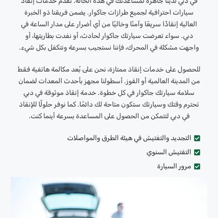
في دبي لدينا جاهزة لمساعدتك في هذه الحالة. نقدم خدمات إنقاذ
سيارات احترافية لجميع طرازات جاكوار. يضمن فريقنا ذو الخبرة
العالية إنقاذًا سريعًا وآمنًا وخاليًا من أي أضرار على مدار الساعة في
دبي. سواء تعرضت سيارتك جاكوار لحادث، أو نفدت بطاريتها، أو
واجهت مشكلة في المحرك، فإننا نستجيب بسرعة ونتكفل بكل شيء.
للحصول على خدمات إنقاذ ممتازة، نحن على بُعد مكالمة هاتفية فقط
من المدينة العالمية أو القوز. أسطولنا مجهز بأحدث المعدات لضمان
سلامة سيارتك جاكوار في كل خطوة. خدمة إنقاذ موثوقة في دبي
تحترم وقتك وسيارتك ستكون متاحة لك دائمًا. كما نوفر حلولًا للإنقاذ
في دبي لتتمكن من الحصول على المساعدة بسرعة أينما كنت.
التجديد والتفتيش في هيئة الطرق والمواصلات
التفتيش السنوي
مرور السيارة