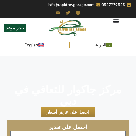
info@rapidrevgarage.com
0527979525
حجز موعد
العربية
English
مركز جاكوار للتعافي في
دبي
احصل على عرض أسعار
احصل على تقدير