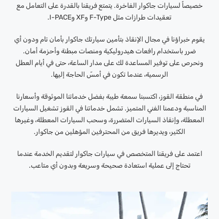
خصيصاً لسيارات جاكوار الفاخرة. يتمتع فريقنا بالقدرة على التعامل مع
تعقيدات طرازات مثل F-Type وXF وI-PACE.
يقوم خبراؤنا في مجال الإنقاذ بتأمين سيارتك جاكوار بأمان تام ودون أي
ضرر باستخدام رافعات هيدروليكية ومنصات مبطنة وأحزمة أمان.
ونحرص على توفير المساعدة لك على مدار الساعة، حتى في أيام العطل
الرسمية، عندما تكون في أمسّ الحاجة إليها.
في منطقة القوز، اكتسبنا سمعة طيبة بفضل خدماتنا الموثوقة وأسعارنا
المناسبة ودعمنا الفني المتميز. تشمل خدماتنا في القوز تشغيل السيارات
المعطلة، وإنقاذ السيارات المتضررة، وسحب السيارات المعطلة، وغيرها
الكثير، ويديرها فريق من المحترفين المؤهلين من جاكوار.
اعتمد على فريقنا المتخصص في سيارات جاكوار لتقديم الخدمة عندما
تحتاج إلى عملية استعادة صحيحة وسريعة وبدون أي متاعب.