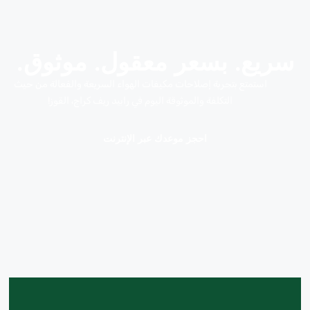
سريع. بسعر معقول. موثوق.
استمتع بتجربة إصلاحات مكيفات الهواء السريعة والفعالة من حيث
التكلفة والموثوقة اليوم في رابيد ريف كراج، القوز!
احجز موعدك عبر الإنترنت