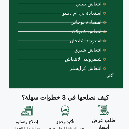
انتعاش بنتلي
استعادة بي ام دبليو
استعادة بوجاتي
انتعاش كاديلاك
استرداد شانجان
انتعاش شيري
شيفروليه الانتعاش
انتعاش كرايسلر
أكثر...
كيف نصلحها في 3 خطوات سهلة؟
طلب عرض
تأكيد وحجز
إصلاح وتسليم
أسعار
قم بالموافقة على عرض
يبدأ فريقنا العمل