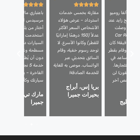
ارتي ألفا روميو
مقارنة بخمس خدمات
باعتباري مالك سيارة
 الشيخ زايد عند
استرداد – عرض هؤلاء
مرسيدس ايه ام جي، فإنن
لليل – وصلت
الأشخاص السعر الأكثر
أختار من يلمس سيارتي.
مة Car Recovery
عدلاً (150 درهمًا إماراتيًا
استخدمت شركة استعادة
Dubai في 25 دقيقة! كان
للقطر) وكانوا الأسرع. لا
السيارات دبي شاحنة
حترفًا، وقام بقطر
توجد رسوم خفية، وقام
مسطحة وغطت مقاعدي
أمان، وساعد في
السائق بتحديثي عبر
دون أن يُطلب مني ذلك.
لية استئجارها.
الواتساب. موصى به للغاية
خدمة 5 نجوم للمركبات
 المطلقون! لن
للخدمة الصادقة!
الفاخرة – يتعاملون مع
 أي شخص آخر
سيارتك وكأنها سيارتهم.
بريا إس، أبراج
دًا.
مارك تي، نخلة
بحيرات جميرا
، الخليج
جميرا
ي