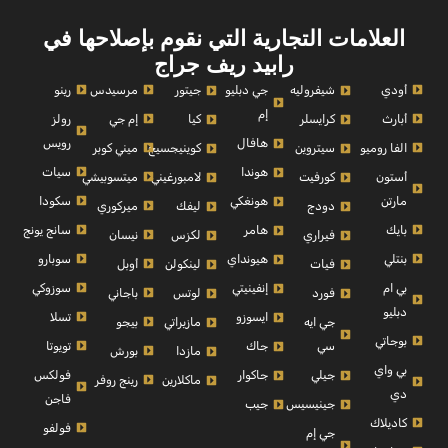
العلامات التجارية التي نقوم بإصلاحها في
رابيد ريف جراج
أودي
مرسيدس
رينو
شيفروليه
جي دبليو
جيتور
إم
أبارث
إم جي
رولز
كرايسلر
كيا
رويس
هافال
الفا روميو
ميني كوبر
سيتروين
كوينيجسيج
سيات
هوندا
أستون
ميتسوبيشي
كورفيت
لامبورغيني
مارتن
سكودا
هونغكي
ميركوري
دودج
ليفك
بايك
سانج يونج
هامر
نيسان
فيراري
لكزس
بنتلي
سوبارو
هيونداي
أوبل
فيات
لينكولن
بي ام
سوزوكي
إنفينيتي
باجاني
فورد
لوتس
دبليو
تسلا
ايسوزو
بيجو
جي ايه
مازيراتي
بوجاتي
تويوتا
سي
جاك
بورش
مازدا
بي واي
فولكس
جيلي
جاكوار
رينج روفر
ماكلارين
دي
فاجن
جينيسيس
جيب
كاديلاك
فولفو
جي إم