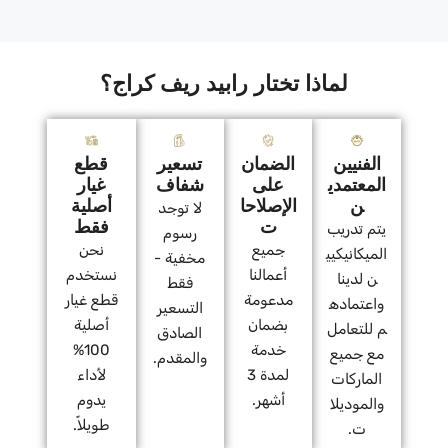
لماذا تختار رابيد ريف كراج؟
الفنيين
الضمان
تسعير
قطع
المعتمدي
على
شفاف
غيار
ن
الإصلاحا
أصلية
لا توجد
ت
فقط
يتم تدريب
رسوم
جميع
نحن
الميكانيكيي
مخفية -
أعمالنا
نستخدم
ن لدينا
فقط
مدعومة
قطع غيار
واعتماده
التسعير
بضمان
أصلية
م للتعامل
الصادق
خدمة
100%
مع جميع
والمقدم.
لمدة 3
لأداء
الماركات
أشهر.
يدوم
والموديلا
طويلاً.
ت.