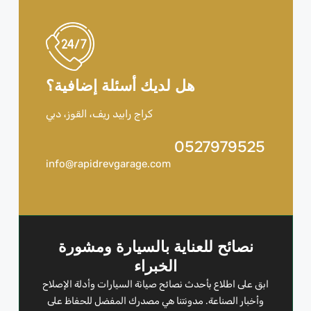
هل لديك أسئلة إضافية؟
كراج رابيد ريف، القوز، دبي
0527979525
info@rapidrevgarage.com
نصائح للعناية بالسيارة ومشورة
الخبراء
ابق على اطلاع بأحدث نصائح صيانة السيارات وأدلة الإصلاح
وأخبار الصناعة. مدونتنا هي مصدرك المفضل للحفاظ على