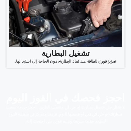
تشغيل البطارية
تعزيز فوري للطاقة عند نفاد البطارية، دون الحاجة إلى استبدالها.
احجز فحصك في القوز اليوم
لا تنتظر حتى تتعطل سيارتك إم جي في منتصف الطريق. احجز خدمة سحب
سيارتك إم جي في دبي
أو فحصها اليوم. فريقنا متمركز في منطقة القوز
لتقديم خدمة سريعة ودعم فوري متى احتجت إليه.