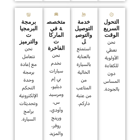
التحول
خدمة
متخصص
برمجة
السريع
التوصيل
ة في
البرمجيا
الوقت
والتوصي
الماركا
ت
ل
ت
والترميز
نحن
الفاخرة
استمتع
نحن
نعطي
نحن
بالعناية
نتعامل
الأولوية
نخدم
بالسيارة
مع إعادة
للكفاءة
سيارات
الخالية
برمجة
دون
بي إم
من
وحدة
المساس
دبليو،
المتاعب
التحكم
بالجودة.
ومرسيد
من عتبة
الإلكترونية
س،
داركم.
وتحديثات
وأودي،
برامج
ورينج
السيارة.
روفر،
والمزيد