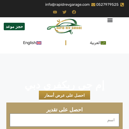
info@rapidrevgarage.com
0527979525
حجز موعد
العربية
English
إم جي ريكفري دبي
احصل على عرض أسعار
احصل على تقدير