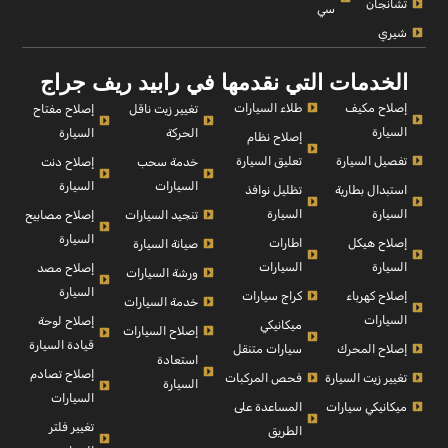
تشانجان
سي
شيري
الخدمات التي نقدمها في رابيد ريف جراج
إصلاح مكيف
طلاء السيارات
إصلاح مفتاح
تغيير زيت ناقل
السيارة
السيارة
الحركة
إصلاح نظام
تفصيل السيارة
تعليق السيارة
إصلاح دنت
خدمة سحب
السيارة
السيارات
استبدال بطارية
تظليل نوافذ
السيارة
السيارة
إصلاح مصابيح
تنجيد السيارات
السيارة
إصلاح هيكل
اطارات
صيانة السيارة
السيارة
السيارات
إصلاح مصد
ورشة السيارات
السيارة
إصلاح كهرباء
كراج سيارات
خدمة السيارات
السيارات
إصلاح لوحة
ميكانيكي
إصلاح السيارات
قيادة السيارة
إصلاح المحرك
سيارات متنقل
استعادة
إصلاح تصادم
تغيير زيت السيارة
فحص المركبات
السيارة
السيارات
ميكانيكي سيارات
المساعدة على
تغيير فلتر
الطريق