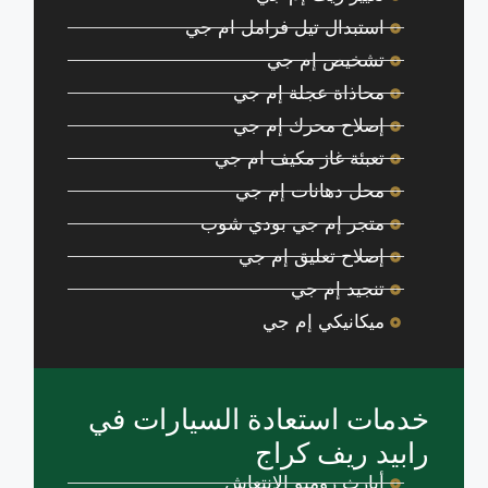
استبدال تيل فرامل ام جي
تشخيص إم جي
محاذاة عجلة إم جي
إصلاح محرك إم جي
تعبئة غاز مكيف ام جي
محل دهانات إم جي
متجر إم جي بودي شوب
إصلاح تعليق إم جي
تنجيد إم جي
ميكانيكي إم جي
خدمات استعادة السيارات في
رابيد ريف كراج
أبارث روميو الانتعاش