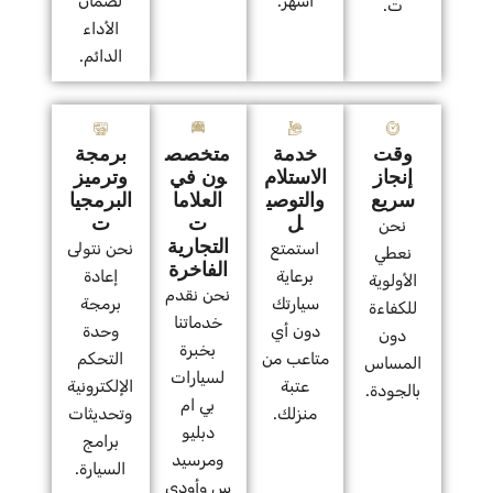
أشهر.
لضمان
ت.
الأداء
الدائم.
وقت
خدمة
متخصص
برمجة
إنجاز
الاستلام
ون في
وترميز
سريع
والتوصي
العلاما
البرمجيا
ل
ت
ت
نحن
التجارية
استمتع
نحن نتولى
نعطي
الفاخرة
برعاية
إعادة
الأولوية
نحن نقدم
سيارتك
برمجة
للكفاءة
خدماتنا
دون أي
وحدة
دون
بخبرة
متاعب من
التحكم
المساس
لسيارات
عتبة
الإلكترونية
بالجودة.
بي ام
منزلك.
وتحديثات
دبليو
برامج
ومرسيد
السيارة.
س وأودي