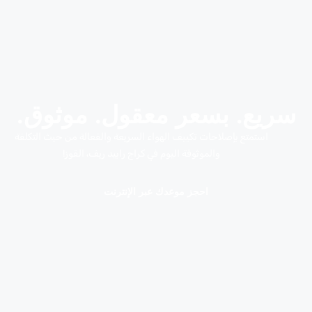
سريع. بسعر معقول. موثوق.
استمتع بإصلاحات تكييف الهواء السريعة والفعالة من حيث التكلفة
والموثوقة اليوم في كراج رابيد ريف، القوز!
احجز موعدك عبر الإنترنت