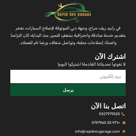
في رابيد ريف جراج، وجهة دبي الموثوقة لإصلاح السيارات، نفخر
بتقديم خدمة صادقة واحترافية بشغفٍ للتميز. منذ البداية، كان التزامنا
واضحًا: إصلاحات متقنة، وتواصل شفاف، ورضا تام للعملاء.
اشترك الآن
لا تفوتوا تحديثاتنا القادمة! اشتركوا اليوم!
يرسل
اتصل بنا الآن
0527979525
+971 55 5797960
info@rapidrevgarage.com