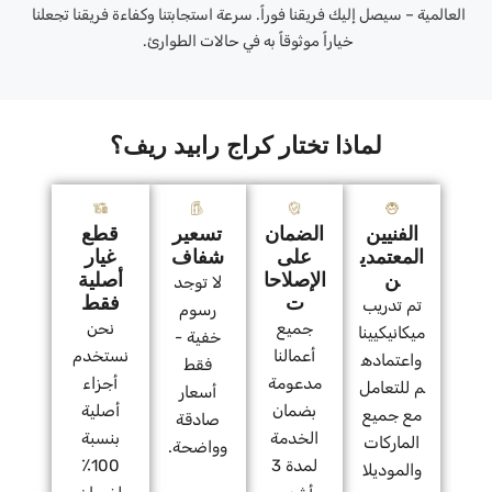
العالمية – سيصل إليك فريقنا فوراً. سرعة استجابتنا وكفاءة فريقنا تجعلنا
خياراً موثوقاً به في حالات الطوارئ.
لماذا تختار كراج رابيد ريف؟
الفنيين
الضمان
تسعير
قطع
المعتمدي
على
شفاف
غيار
ن
الإصلاحا
أصلية
لا توجد
ت
فقط
تم تدريب
رسوم
جميع
نحن
ميكانيكيينا
خفية -
أعمالنا
نستخدم
واعتماده
فقط
مدعومة
أجزاء
م للتعامل
أسعار
بضمان
أصلية
مع جميع
صادقة
الخدمة
بنسبة
الماركات
وواضحة.
لمدة 3
100٪
والموديلا