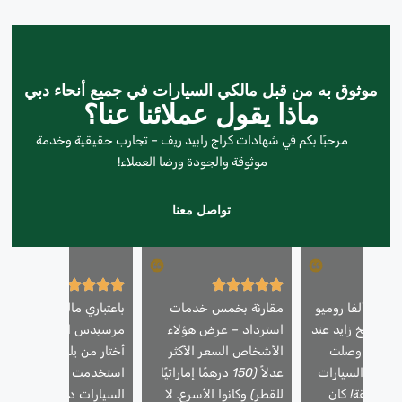
موثوق به من قبل مالكي السيارات في جميع أنحاء دبي
ماذا يقول عملائنا عنا؟
مرحبًا بكم في شهادات كراج رابيد ريف – تجارب حقيقية وخدمة
موثوقة والجودة ورضا العملاء!
تواصل معنا
ارتي ألفا روميو
مقارنة بخمس خدمات
باعتباري مالك سيارة
 الشيخ زايد عند
استرداد – عرض هؤلاء
مرسيدس ايه ام جي، فإنن
لليل – وصلت
الأشخاص السعر الأكثر
أختار من يلمس سيارتي.
تعادة السيارات
عدلاً (150 درهمًا إماراتيًا
استخدمت شركة استعادة
دبي في 25 دقيقة! كان
للقطر) وكانوا الأسرع. لا
السيارات دبي شاحنة