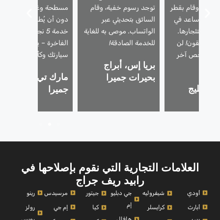
حترفًا، وقام بقطر
توجد رسوم خفية، وقام
مسطحة وغطت مقاعدي
أمان، وساعد في
السائق بتحديثي عبر
دون أن يُطلب مني ذلك.
لية استئجارها.
الواتساب. موصى به للغاية
خدمة 5 نجوم للمركبات
 المطلقون! لن
للخدمة الصادقة!
الفاخرة – يتعاملون مع
 أي شخص آخر
سيارتك وكأنها سيارتهم.
بريا إس، أبراج
دًا.
مارك تي، نخلة
بحيرات جميرا
، الخليج
جميرا
ي
العلامات التجارية التي نقوم بإصلاحها في
رابيد ريف جراج
أودي
مرسيدس
رينو
شيفروليه
جي دبليو
جيتور
إم
أبارث
إم جي
رولز
كرايسلر
كيا
رويس
هافال