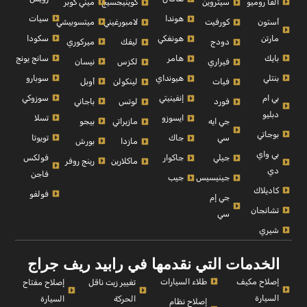
الفا روميو
ميني كوبر
سيتروين
كوينيجسيج
سيات
هوندا
أستون
ميتسوبيشي
كورفيت
لامبورغيني
مارتن
سكودا
هونغكي
ميركوري
دودج
ليفك
بايك
سانج يونج
هامر
نيسان
فيراري
لكزس
بنتلي
سوبارو
هيونداي
أوبل
فيات
لينكولن
بي ام
سوزوكي
إنفينيتي
باجاني
فورد
لوتس
دبليو
تسلا
ايسوزو
بيجو
جي ايه
مازيراتي
بوجاتي
تويوتا
سي
جاك
بورش
مازدا
بي واي
فولكس
جيلي
جاكوار
رينج روفر
ماكلارين
دي
فاجن
جينيسيس
جيب
كاديلاك
فولفو
جي إم
تشانجان
سي
شيري
الخدمات التي نقدمها في رابيد ريف جراج
إصلاح مكيف
طلاء السيارات
إصلاح مفتاح
تغيير زيت ناقل
السيارة
السيارة
الحركة
إصلاح نظام