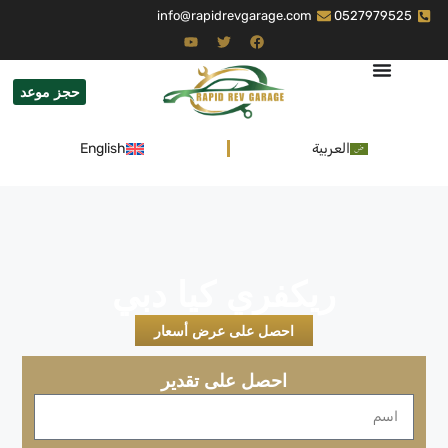
info@rapidrevgarage.com
0527979525
حجز موعد
العربية
English
ريكفري كيا دبي
احصل على عرض أسعار
احصل على تقدير